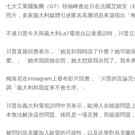
七大工業國集團（G7）領袖峰會近日在法國艾維安（Evi
照片，多家義大利媒體引述匿名高層消息來源指出「
不過川普今天與義大利La7電視台記者通話時，川普
川普直接回應表示，「她見到我時說了什麼？她可能
麼。」「她求我跟她合照，她太想跟我合照了。我本
梅洛尼在Instagram上發布影片回應，「川普的
調「義大利和我從來不會乞求。」
川普在義大利電視訪問中另表示，歐洲人在能源問題
本無法解決這些問題。移民是一場災難，而能源問題
被問到烏克蘭加入歐盟的可能性，以及此舉對烏克蘭