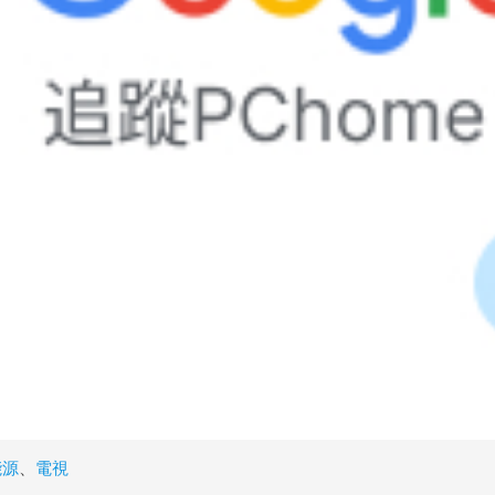
能源
、
電視