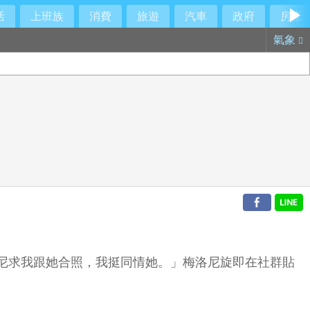
活
上班族
消費
旅遊
汽車
政府
房產
氣象
尼求我跟她合照，我挺同情她。」梅洛尼旋即在社群貼