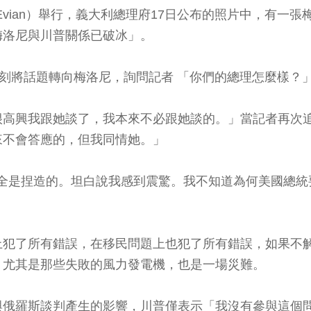
an）舉行，義大利總理府17日公布的照片中，有一張梅洛尼（
梅洛尼與川普關係已破冰」。
立刻將話題轉向梅洛尼，詢問記者 「你們的總理怎麼樣？
很高興我跟她談了，我本來不必跟她談的。」當記者再次
來不會答應的，但我同情她。」
言論完全是捏造的。坦白說我感到震驚。我不知道為何美國
上犯了所有錯誤，在移民問題上也犯了所有錯誤，如果不
，尤其是那些失敗的風力發電機，也是一場災難。
與俄羅斯談判產生的影響，川普僅表示「我沒有參與這個