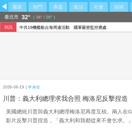
最新
熱門
專題
政治
社會
財經
32°
臺北市
(
34°
/
28°
)
快訊
中共19機艦船台海周邊活動 國軍嚴密監控應處
國台辦推「台青e家」平台！陸委會：已封鎖
瘦身針不只減重更有機會防癌！無糖尿病肥胖者使用GLP-1藥
台股開盤大漲逾400點 進攻「45K」
2026-06-19 |
中央社
川普：義大利總理求我合照 梅洛尼反擊捏造
美國總統川普與義大利總理梅洛尼再度互槓。兩人在
影片反擊川普捏造，「義大利和我都從來不會乞求。