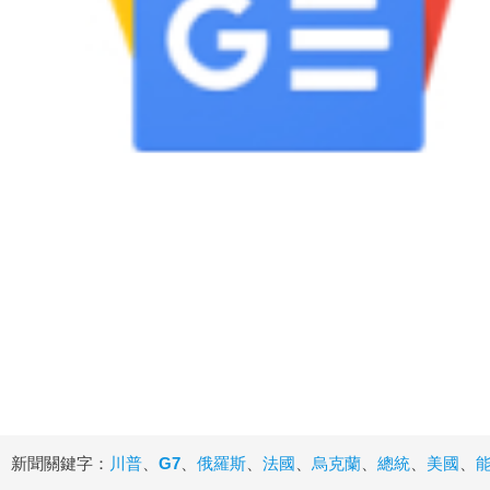
新聞關鍵字：
川普
、
G7
、
俄羅斯
、
法國
、
烏克蘭
、
總統
、
美國
、