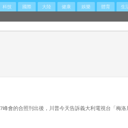
科技
國際
大陸
健康
娛樂
體育
生
物 罹癌風險顯著下降
G7峰會的合照刊出後，川普今天告訴義大利電視台「梅洛
」