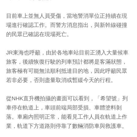
目前車上並無人員受傷，當地警消單位正持續在現
場進行確認工作。而警方消息指出，與新幹線碰撞
的民眾已確認在現場死亡。
JR東海也呼籲，由於各地車站目前正湧入大量候車
旅客，後續恢復行駛的列車預計都將是客滿狀態，
旅客極有可能無法順利抵達目的地，因此呼籲民眾
若非必要，否則盡量取消或暫緩今天的行程。
從NHK直升機拍攝的畫面可以看到，「希望號」列
車停在軌道上，車頭前端局部受損、車體塗料剝
落。車廂內照明正常，能看見工作人員在軌道上作
業，軌道下方道路則停靠了數輛消防車與救護車。