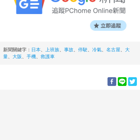
新聞關鍵字：
日本
、
上班族
、
事故
、
停駛
、
冷氣
、
名古屋
、
大
量
、
大阪
、
手機
、
救護車