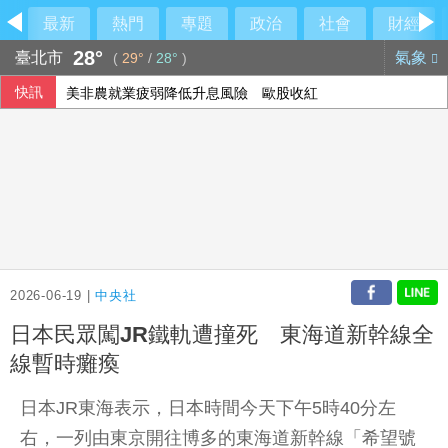
最新
熱門
專題
政治
社會
財經
28°
臺北市
氣象
(
29°
/
28°
)
快訊
美非農就業疲弱降低升息風險 歐股收紅
2026-06-19 |
中央社
日本民眾闖JR鐵軌遭撞死 東海道新幹線全
線暫時癱瘓
日本JR東海表示，日本時間今天下午5時40分左
右，一列由東京開往博多的東海道新幹線「希望號