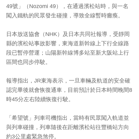
49號」（Nozomi 49），在通過濱松站時，與一名
闖入鐵軌的民眾發生碰撞，導致全線暫時癱瘓。
日本放送協會（NHK）及日本共同社報導，受靜岡
縣的濱松站事故影響，東海道新幹線上下行全線路
段已暫停營運；山陽新幹線博多站至新大阪站上行
區間也同步停駛。
報導指出，JR東海表示，一旦車輛及軌道的安全確
認完畢後就會恢復通車，目前預計於日本時間晚間8
時45分左右陸續恢復行駛。
「希望號」列車司機指出，當時有民眾闖入軌道並
與列車碰撞，列車隨後在距離濱松站往豐橋站方向
約3公里處緊急煞停。