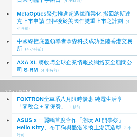
(4 小時前)
MetaOptics聚焦推進超透鏡商業化 撤回納斯達
克上市申請 並押後於美國作雙重上市之計劃
(4
小時前)
中國線控底盤領導者拿森科技成功登陸香港交易
所
(4 小時前)
AXA XL 將收購全球企業情報及網絡安全顧問公
司 S-RM
(4 小時前)
延伸閱讀
FOXTRON全車系八月限時優惠 純電生活享
「零稅金＋零保養」
1 秒前
ASUS x 三麗鷗首度合作「潮玩 AI 開學祭」
Hello Kitty、布丁狗與酷洛米換上潮流造型
7 小
時前