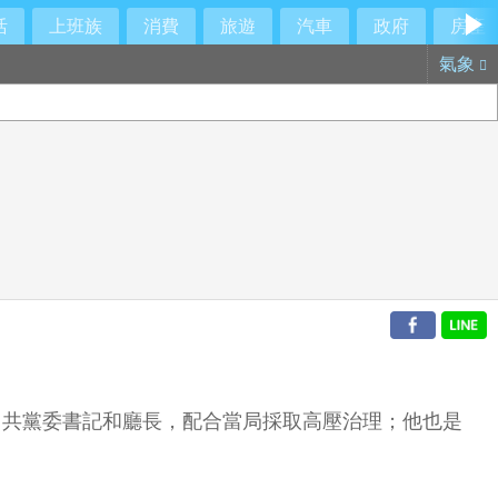
活
上班族
消費
旅遊
汽車
政府
房產
氣象
中共黨委書記和廳長，配合當局採取高壓治理；他也是