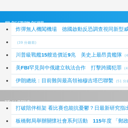
最新國際新聞
炸彈無人機闖機場 德國啟動反恐調查視同新型
(39 分鐘前)
川普級戰艦15艘造價近9兆 美史上最昂貴艦隊
(
美FBI罕見與中俄建立執法合作 打擊跨國犯罪
(
伊朗總統：目前難與最高領袖穆吉塔巴聯繫
(51 
延伸閱讀
打破陪伴框架 看比賽也能抗憂鬱？日最新研究指
板橋郵局舉辦關