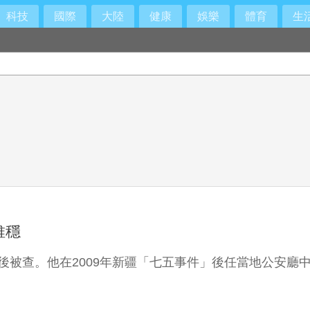
科技
國際
大陸
健康
娛樂
體育
生
能靠「猜」
維穩
後被查。他在2009年新疆「七五事件」後任當地公安廳