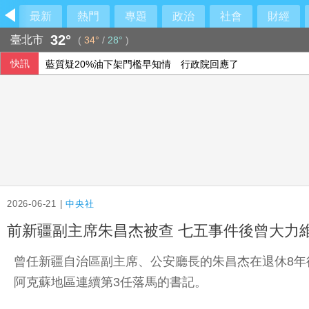
最新
熱門
專題
政治
社會
財經
32°
臺北市
(
34°
/
28°
)
快訊
藍質疑20%油下架門檻早知情 行政院回應了
炸彈無人機闖機場 德國啟動反恐調查視同新型威脅
阿茲海默症精準檢測大升級！最新血液生物標記檢測，不再只
辦女警洩個資查到共諜案 前雲林縣長秘書等人遭訴
2026-06-21 |
中央社
前新疆副主席朱昌杰被查 七五事件後曾大力
曾任新疆自治區副主席、公安廳長的朱昌杰在退休8年
阿克蘇地區連續第3任落馬的書記。