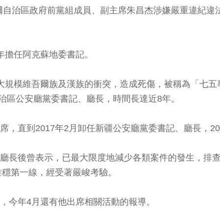
爾自治區政府前黨組成員、副主席朱昌杰涉嫌嚴重違紀違
5年擔任阿克蘇地委書記。
變成大規模維吾爾族及漢族的衝突，造成死傷，被稱為「七
治區公安廳黨委書記、廳長，時間長達近8年。
席，直到2017年2月卸任新疆公安廳黨委書記、廳長，20
公安廳長後曾表示，已最大限度地減少各類案件的發生，排
維穩第一線，經受著嚴峻考驗。
長，今年4月還有他出席相關活動的報導。