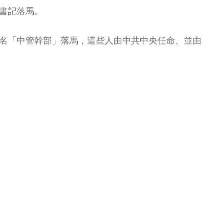
書記落馬。
34名「中管幹部」落馬，這些人由中共中央任命、並由