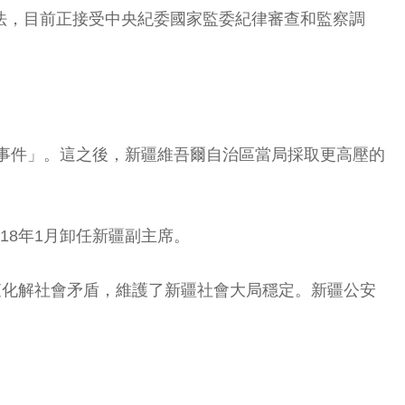
法，目前正接受中央紀委國家監委紀律審查和監察調
五事件」。這之後，新疆維吾爾自治區當局採取更高壓的
18年1月卸任新疆副主席。
查化解社會矛盾，維護了新疆社會大局穩定。新疆公安