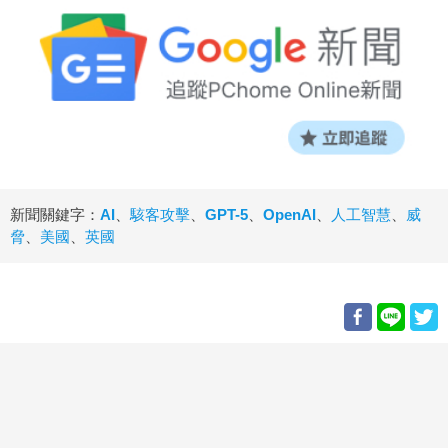
新聞關鍵字：
AI
、
駭客攻擊
、
GPT-5
、
OpenAI
、
人工智慧
、
威
脅
、
美國
、
英國