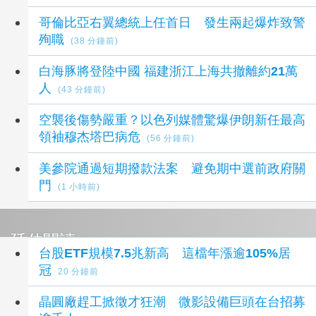
哥倫比亞右翼總統上任首日 發生兩起爆炸致警
殉職
(38 分鐘前)
白海豚將登陸中國 福建浙江上海共撤離約21萬
人
(43 分鐘前)
空襲後傷勢嚴重？以色列媒體驚爆伊朗新任最高
領袖穆杰塔巴病危
(56 分鐘前)
美參院通過短期撥款法案 避免期中選前政府關
門
(1 小時前)
延伸閱讀
台股ETF規模7.5兆新高 這檔年漲逾105%居
冠
20 分鐘前
晶圓廠趕工掀徵才狂潮 微影設備巨頭在台招募