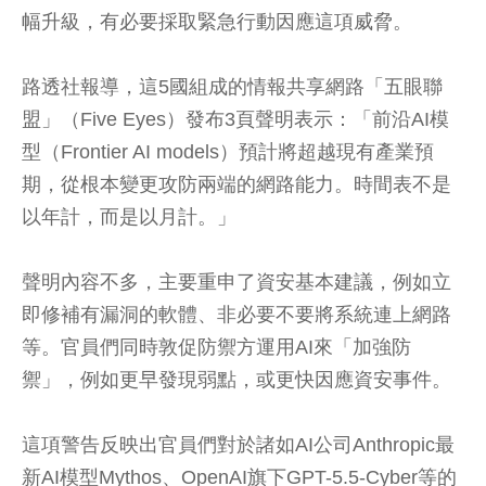
幅升級，有必要採取緊急行動因應這項威脅。
路透社報導，這5國組成的情報共享網路「五眼聯
盟」（Five Eyes）發布3頁聲明表示：「前沿AI模
型（Frontier AI models）預計將超越現有產業預
期，從根本變更攻防兩端的網路能力。時間表不是
以年計，而是以月計。」
聲明內容不多，主要重申了資安基本建議，例如立
即修補有漏洞的軟體、非必要不要將系統連上網路
等。官員們同時敦促防禦方運用AI來「加強防
禦」，例如更早發現弱點，或更快因應資安事件。
這項警告反映出官員們對於諸如AI公司Anthropic最
新AI模型Mythos、OpenAI旗下GPT-5.5-Cyber等的