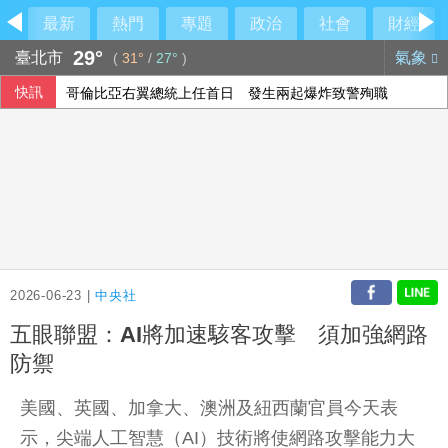
最新
熱門
專題
政治
社會
財經
29°
臺北市
氣象
(
31°
/
27°
)
快訊
哥倫比亞右翼總統上任首日 發生兩起爆炸致警殉職
慈濟遭詐10億 柯文哲轟民進黨王八蛋
白海豚將登陸中國 福建浙江上海共撤離約21萬人
晶圓廠趕工掀徵才狂潮 微影設備巨頭在台招募逾千人
2026-06-23 |
中央社
五眼聯盟：AI將加速駭客攻擊 須加強網路
防禦
美國、英國、加拿大、澳洲及紐西蘭官員今天表
示，尖端人工智慧（AI）技術將使網路攻擊能力大