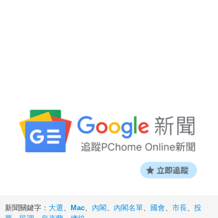
新聞關鍵字：
大選
、
Mac
、
內閣
、
內閣名單
、
國會
、
市長
、
投