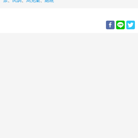
票
、
民調
、
烏克蘭
、
總統