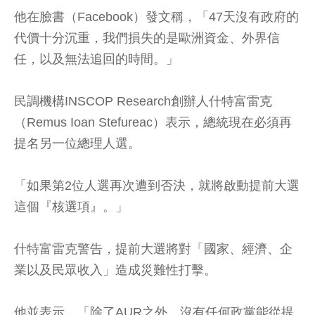
他在臉書（Facebook）發文稱，「47天沒有政府的
代價十分沉重，我們損失的是歐洲資金、外界信
任，以及無法追回的時間。」
民調機構INSCOP Research創辦人什特富雷克
（Remus Ioan Stefureac）表示，總統現在必須再
提名另一位總理人選。
「如果第2位人選再次遭到否決，就將啟動提前大選
這個『核選項』。」
什特富雷克警告，提前大選將對「國家、經濟、企
業以及民眾收入」造成災難性打擊。
他並表示，「除了AUR之外，沒有任何政黨能從提