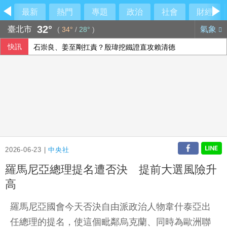
最新
熱門
專題
政治
社會
財經
32°
臺北市
氣象
(
34°
/
28°
)
快訊
石崇良、姜至剛扛責？殷瑋挖鐵證直攻賴清德
新台幣午盤升6.6分 暫收32.249元
新北議員服務處秘書遭亮刀恐嚇 查獲嫌為通緝犯
上洋分散式能源走入紙業 導入燃氣發電機組
2026-06-23 |
中央社
羅馬尼亞總理提名遭否決 提前大選風險升
高
羅馬尼亞國會今天否決自由派政治人物韋什泰亞出
任總理的提名，使這個毗鄰烏克蘭、同時為歐洲聯