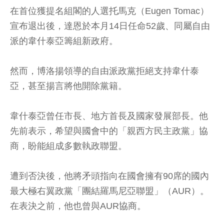
在首位獲提名組閣的人選托馬克（Eugen Tomac）
宣布退出後，達恩於本月14日任命52歲、同屬自由
派的韋什泰亞籌組新政府。
然而，博洛揚領導的自由派政黨拒絕支持韋什泰
亞，甚至揚言將他開除黨籍。
韋什泰亞曾任市長、地方首長及國家發展部長。他
先前表示，希望與國會中的「親西方民主政黨」協
商，盼能組成多數執政聯盟。
遭到否決後，他將矛頭指向在國會擁有90席的國內
最大極右翼政黨「團結羅馬尼亞聯盟」（AUR）。
在表決之前，他也曾與AUR協商。