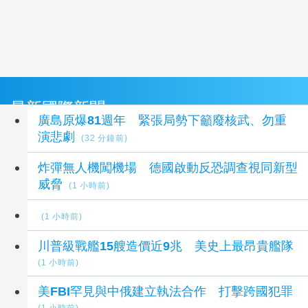
最新國際新聞
廣島原爆81週年 緊張局勢下籲廢核武、勿重
演悲劇
(32 分鐘前)
炸彈無人機闖機場 德國啟動反恐調查視同新型
威脅
(1 小時前)
(1 小時前)
川普級戰艦15艘造價近9兆 美史上最昂貴艦隊
(1 小時前)
美FBI罕見與中俄建立執法合作 打擊跨國犯罪
(1 小時前)