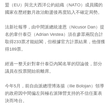
盟（EU）與北大西洋公約組織（NATO）成員國的
國家在歷經數月政治動盪後再度陷入不確定局勢。
法新社報導，由中間派總統達恩（Nicusor Dan）提
名的韋什泰亞（Adrian Vestea）須在參眾兩院合計
取得233票才能組閣，但根據官方計票結果，他僅獲
得189票。
經過一整天針對韋什泰亞內閣名單的辯論後，部分
議員在投票開始前離席。
今年5月，前自由派總理博洛揚（Ilie Bolojan）領導
的政府因中間偏左與極右派陣營支持的不信任案表
決而垮台。