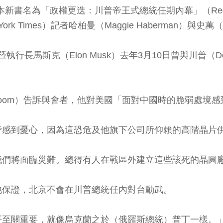
名為「政權更迭：川普帝王式總統任期內幕」（Regime Change: I
ork Times）記者哈柏曼（Maggie Haberman）與史萬（J
長馬斯克（Elon Musk）去年3月10日曾與川普（Dona
t Room）告訴與會者，他對美國「面對中國時的脆弱處境
脅感到憂心，因為這恐危及他旗下公司所仰賴的高階晶片
我們將面臨災難。總得有人在戰區外建立這些該死的晶圓
他保證，北京不會在川普總統任內對台動武。
平至關重要，就像烏克蘭之於（俄羅斯總統）普丁一樣。