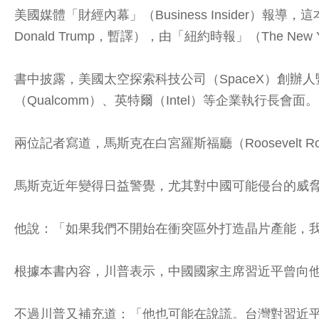
美國媒體「財經內幕」（Business Insider）報導，這本新書
Donald Trump，暫譯），由「紐約時報」（The New Y
書中披露，美國太空探索科技公司（SpaceX）創辦人暨執行
（Qualcomm）、英特爾（Intel）等企業執行長會面。
兩位記者寫道，馬斯克在白宮羅斯福廳（Roosevel
馬斯克近年變得日益警覺，尤其對中國可能侵台的威
他說：「如果我們不開始在衝突區外打造晶片產能，
根據本書內容，川普表示，中國國家主席習近平曾向
不過川普又補充道：「他也可能在說謊。台灣對習近