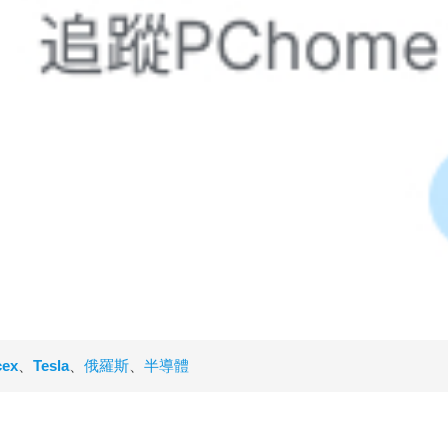
cex
、
Tesla
、
俄羅斯
、
半導體