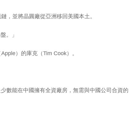
體供應鏈，並將晶圓廠從亞洲移回美國本土。
崩盤。」
le）的庫克（Tim Cook）。
特斯拉是少數能在中國擁有全資廠房，無需與中國公司合資的