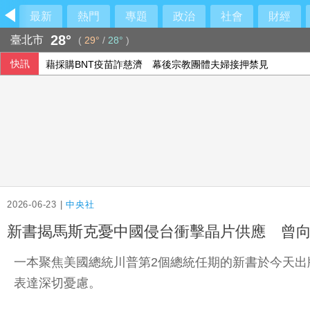
最新
熱門
專題
政治
社會
財經
28°
臺北市
(
29°
/
28°
)
快訊
藉採購BNT疫苗詐慈濟 幕後宗教團體夫婦接押禁見
漢光第2天 淡江大橋首度封橋設3防線阻敵直衝中樞
【獨家】新北市長選戰震撼彈 蔡英文將任蘇巧慧總部主委
2026-06-23 |
中央社
新書揭馬斯克憂中國侵台衝擊晶片供應 曾
一本聚焦美國總統川普第2個總統任期的新書於今天
表達深切憂慮。