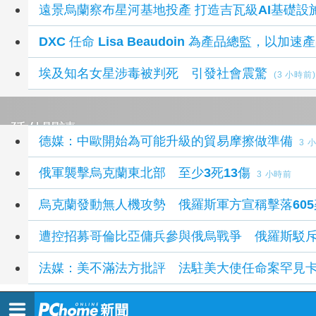
遠景烏蘭察布星河基地投產 打造吉瓦級AI基礎設
DXC 任命 Lisa Beaudoin 為產品總監，以加
埃及知名女星涉毒被判死 引發社會震驚
(3 小時前)
延伸閱讀
德媒：中歐開始為可能升級的貿易摩擦做準備
3 
俄軍襲擊烏克蘭東北部 至少3死13傷
3 小時前
烏克蘭發動無人機攻勢 俄羅斯軍方宣稱擊落605
遭控招募哥倫比亞傭兵參與俄烏戰爭 俄羅斯駁
法媒：美不滿法方批評 法駐美大使任命案罕見