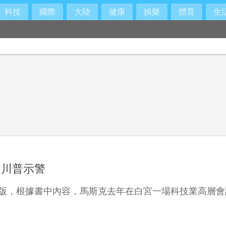
科技
國際
大陸
健康
娛樂
體育
生
向川普示警
出版，根據書中內容，馬斯克去年在白宮一場科技業高層