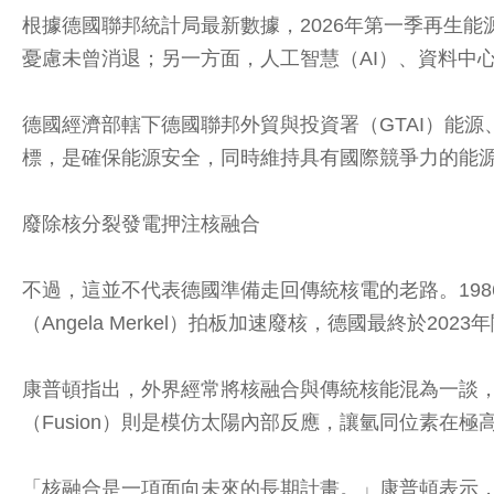
根據德國聯邦統計局最新數據，2026年第一季再生能
憂慮未曾消退；另一方面，人工智慧（AI）、資料中
德國經濟部轄下德國聯邦外貿與投資署（GTAI）能源、
標，是確保能源安全，同時維持具有國際競爭力的能
廢除核分裂發電押注核融合
不過，這並不代表德國準備走回傳統核電的老路。198
（Angela Merkel）拍板加速廢核，德國最終於20
康普頓指出，外界經常將核融合與傳統核能混為一談，但
（Fusion）則是模仿太陽內部反應，讓氫同位素在
「核融合是一項面向未來的長期計畫。」康普頓表示