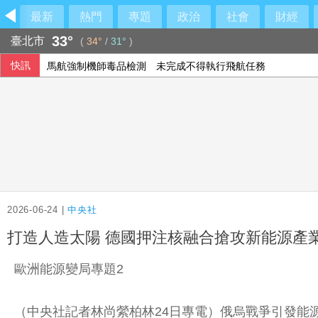
最新
熱門
專題
政治
社會
財經
33°
臺北市
(
34°
/
31°
)
快訊
馬航強制機師毒品檢測 未完成不得執行飛航任務
竹北「豐采520」天坑案 檢方不服楊文科無罪判決今將提上
證交所新規8/10起實施 處置撮合時間縮短為2分鐘
賴清德宣布0至18歲月領5千明年上路 台下「群童亂入」超
2026-06-24 |
中央社
打造人造太陽 德國押注核融合搶攻新能源產
歐洲能源變局專題2
（中央社記者林尚縈柏林24日專電）俄烏戰爭引發能