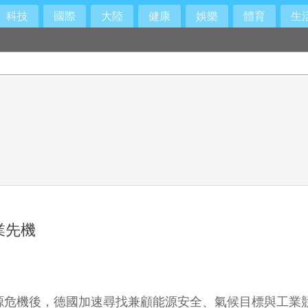
科技
國際
大陸
健康
娛樂
體育
生
訴
搶鏡
業先機
源危機後，德國加速尋找兼顧能源安全、氣候目標與工業