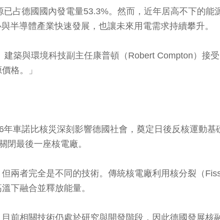
源已占德國國內發電量53.3%。然而，近年居高不下的
心與半導體產業快速發展，也讓未來用電需求持續攀升。
建築與環境科技副主任康普頓（Robert Compton
源價格。」
6年車諾比核災深刻影響德國社會，奠定日後反核運動基礎
23年關閉最後一座核電廠。
兩者完全是不同的技術。傳統核電廠利用核分裂（Fiss
極高溫下融合並釋放能量。
，目前相關技術仍處於研究與開發階段，因此德國發展核