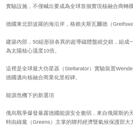
實驗設施，不僅喊出要成為全球首個實現核融合商轉
德國東北部波羅的海沿岸，格賴夫斯瓦爾德（Greifs
建築內部，50組形狀各異的超導磁體盤繞交錯，組成
為太陽核心溫度10倍。
這裡是全球最大仿星器（Stellarator）實驗裝置W
德國邁向核融合商業化里程碑。
能源危機下的新選項
俄烏戰爭爆發暴露德國能源安全脆弱，來自俄羅斯的
時由綠黨（Greens）主掌的聯邦經濟暨氣候保護部