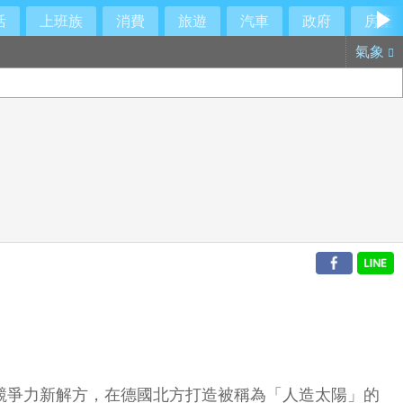
活
上班族
消費
旅遊
汽車
政府
房產
氣象
競爭力新解方，在德國北方打造被稱為「人造太陽」的