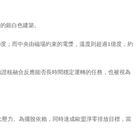
影的銀白色建築。
0度；而中央由磁場約束的電漿，溫度則超過1億度，約
施，肩負驗證核融合反應能否長時間穩定運轉的任務，也被視為
大壓力。為擺脫依賴，同時達成歐盟淨零排放目標，當