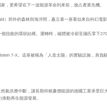
國家，更希望在下一波能源革命到來前，搶占產業先機。
wald）郊外的森林與海洋間，矗立著一座看似來自科幻電
一個扭曲的環狀結構。運轉時，磁體被冷卻至攝氏零下27
endelstein 7-X。這座被稱為「人造太陽」的實驗設
天然氣供應中斷，讓長期仰賴廉價能源的德國工業承受巨
大力推動再生能源發展。