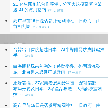
21 間生態系統合作夥伴，分享大規模部署企業
級 AI 的實用指南
(35 分鐘前)
高市早苗15日是否參拜靖國神社 日政府：由
首相判斷
(40 分鐘前)
延伸閱讀
台韓出口首度超越日本 AI半導體需求成關鍵推
手
28 分鐘前
白海豚颱風來勢洶洶！移動變慢、外圍環流發
威 北台週末恐迎狂風暴雨
37 分鐘前
產發署攜手27家業者展高齡科技 深耕偏鄉
布局丹麥及日本 2項產品獲選十大高齡友善科
技
38 分鐘前
高市早苗15日是否參拜靖國神社 日政府：由