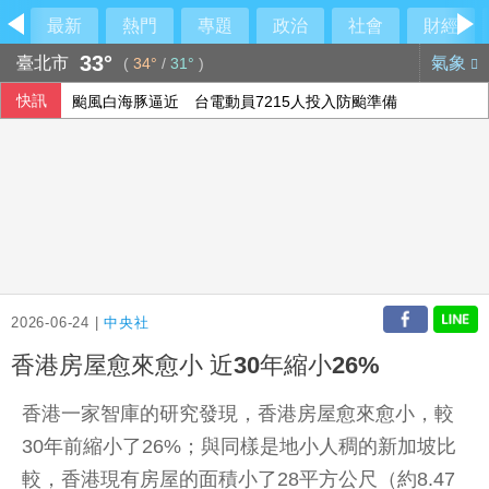
最新
熱門
專題
政治
社會
財經
33°
臺北市
氣象
(
34°
/
31°
)
快訊
颱風白海豚逼近 台電動員7215人投入防颱準備
農水署活動喊「黃世杰凍蒜」 他舉報賄選
石崇良、姜至剛真請辭？莊瑞雄一句震撼回應
台韓出口首度超越日本 AI半導體需求成關鍵推手
2026-06-24 |
中央社
香港房屋愈來愈小 近30年縮小26%
香港一家智庫的研究發現，香港房屋愈來愈小，較
30年前縮小了26%；與同樣是地小人稠的新加坡比
較，香港現有房屋的面積小了28平方公尺（約8.47