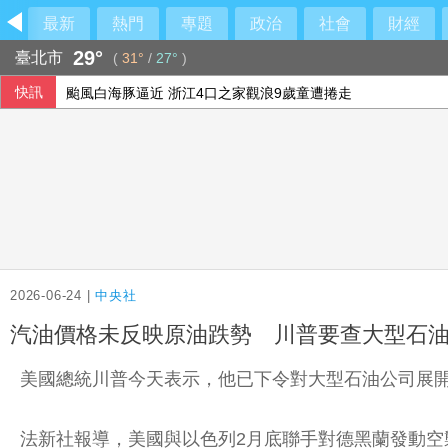
最新
熱門
專題
政治
社會
財經
29°
臺北市
(
31°
/
27°
)
快訊
颱風白海豚逼近 浙江4口之家觀浪9歲童遭捲走
藥華藥：AOP仲裁案第二階段判斷出爐 財務無重大影響
CM34冒雨野戰搶修 直擊教召員協同作戰
給年輕球員容錯率也給壓力 林岳平不希望是來跑龍套
2026-06-24 |
中央社
汽油價格未反映原油跌勢 川普要查大型石
美國總統川普今天表示，他已下令對大型石油公司展
法新社報導，美國與以色列2月底聯手對德黑蘭發動空襲後，