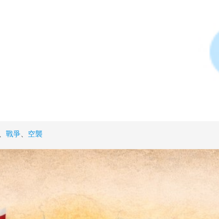
、
戰爭
、
空襲