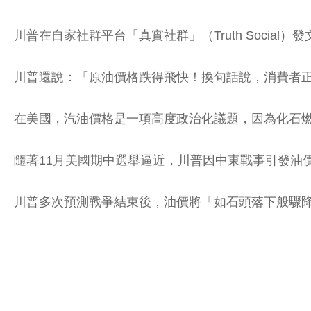
川普在自家社群平台「真實社群」（Truth Soci
川普還說：「原油價格跌得飛快！換句話說，消費者
在美國，汽油價格是一項高度政治化議題，因為化石
隨著11月美國期中選舉逼近，川普因中東戰事引發油
川普多次預測戰爭結束後，油價將「如石頭落下般驟