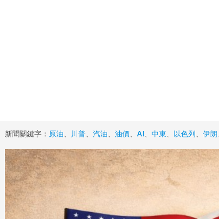
新聞關鍵字：
原油
、
川普
、
汽油
、
油價
、
AI
、
中東
、
以色列
、
伊朗