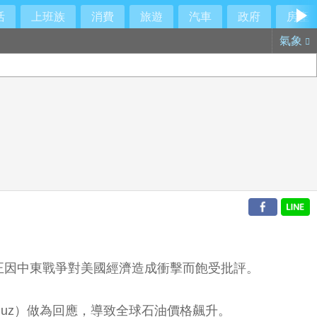
活
上班族
消費
旅遊
汽車
政府
房產
氣象
正因中東戰爭對美國經濟造成衝擊而飽受批評。
rmuz）做為回應，導致全球石油價格飆升。