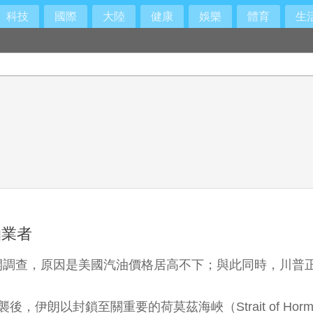
科技
國際
大陸
健康
娛樂
體育
生
油業者
開調查，原因是美國汽油價格居高不下；與此同時，川普
伊朗以封鎖至關重要的荷莫茲海峽（Strait of Ho