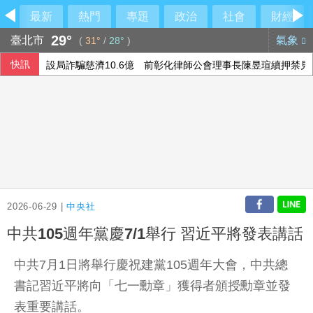
最新
熱門
專題
政治
社會
財經
29°
臺北市
氣象
(
31°
/
28°
)
快訊
設局詐騙慈濟10.6億 前彰化律師公會理事長陳昱瑄續押禁見
軟銀首季淨利優於預期 投資英特爾獲豐厚回報
本國銀行上半年大賺3583億 年增2成寫同期新高
德媒：中歐開始為可能升級的貿易摩擦做準備
2026-06-29 |
中央社
中共105週年黨慶7/1舉行 習近平將發表講話
中共7月1日將舉行慶祝建黨105週年大會，中共總
書記習近平將向「七一勳章」獲得者頒授勳章並發
表重要講話。