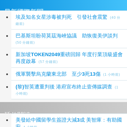
最新國際新聞
埃及知名女星涉毒被判死 引發社會震驚
(40 分
鐘前)
巴基斯坦盼荷莫茲海峽協議 助恢復美伊談判
(50 分鐘前)
新加坡TOKEN2049重磅回歸 年度行業頂級盛會
再度啟幕
(57 分鐘前)
俄軍襲擊烏克蘭東北部 至少3死13傷
(1 小時前)
(黎)智英遭重判後 港府宣布終止壹傳媒調查
(1
小時前)
延伸閱讀
美發給中國留學生簽證大減3成 美智庫：有助國
安