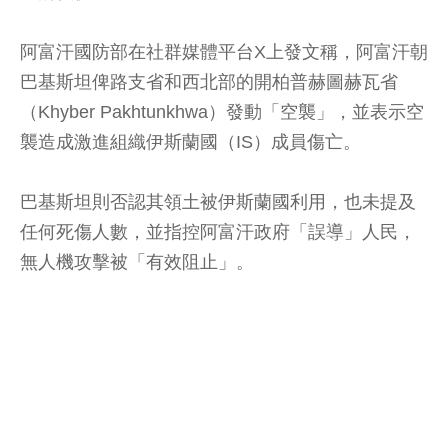
阿富汗國防部在社群媒體平台X上發文稱，阿富汗朝
巴基斯坦俾路支省和西北部的開柏普赫圖赫瓦省
（Khyber Pakhtunkhwa）發動「空襲」，並表示空
襲造成激進組織伊斯蘭國（IS）成員傷亡。
巴基斯坦則否認其領土被伊斯蘭國利用，也未提及
任何死傷人數，並指控阿富汗政府「誤導」人民，
無人機攻擊被「有效阻止」。