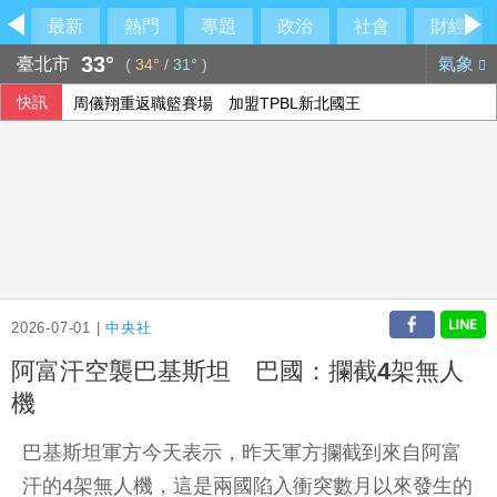
最新
熱門
專題
政治
社會
財經
33°
臺北市
氣象
(
34°
/
31°
)
快訊
周儀翔重返職籃賽場 加盟TPBL新北國王
公視反凍刪預算連署7天破15萬 喊話：公共媒體屬於每位台
菲澳防長重申台海和平重要性 同意深化防務合作
院區停電 政院：設備老舊欲更新盼立院儘速通過預算
2026-07-01 |
中央社
阿富汗空襲巴基斯坦 巴國：攔截4架無人
機
巴基斯坦軍方今天表示，昨天軍方攔截到來自阿富
汗的4架無人機，這是兩國陷入衝突數月以來發生的