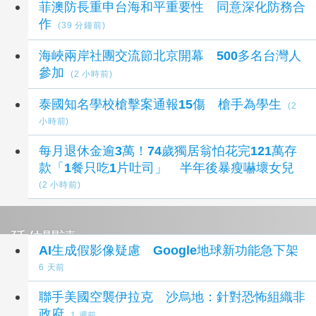
菲澳防長重申台海和平重要性 同意深化防務合
作
(39 分鐘前)
海峽兩岸社團交流節北京開幕 500多名台灣人
參加
(2 小時前)
泰國知名學校槍擊案通報15傷 槍手為學生
(2
小時前)
每月退休金逾3萬！74歲獨居翁怕花完121萬存
款「1餐只吃1片吐司」 半年後暴瘦嚇壞女兒
(2 小時前)
延伸閱讀
AI生成假影像疑慮 Google地球新功能急下架
6 天前
聯手美國空襲伊拉克 沙烏地：針對恐怖組織非
政府
1 週前