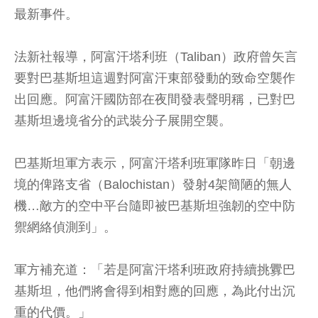
最新事件。
法新社報導，阿富汗塔利班（Taliban）政府曾矢言
要對巴基斯坦這週對阿富汗東部發動的致命空襲作
出回應。阿富汗國防部在夜間發表聲明稱，已對巴
基斯坦邊境省分的武裝分子展開空襲。
巴基斯坦軍方表示，阿富汗塔利班軍隊昨日「朝邊
境的俾路支省（Balochistan）發射4架簡陋的無人
機…敵方的空中平台隨即被巴基斯坦強韌的空中防
禦網絡偵測到」。
軍方補充道：「若是阿富汗塔利班政府持續挑釁巴
基斯坦，他們將會得到相對應的回應，為此付出沉
重的代價。」