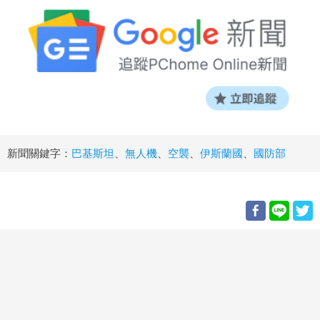
新聞關鍵字：
巴基斯坦
、
無人機
、
空襲
、
伊斯蘭國
、
國防部