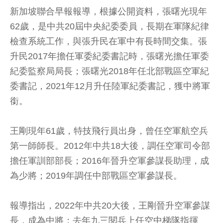
新加坡聯合早報報導，根據公開資料，張曙光現年
62歲，是中共20屆中央紀委委員，長期在軍隊紀律
檢查系統工作，與張升民在軍中有長時間交集。張
升民2017年擔任軍委紀委書記時，張曙光擔任軍委
紀委監察局局長；張曙光2018年任北部戰區空軍紀
委書記，2021年12月升任陸軍紀委書記，獲中將軍
銜。
王剛現年61歲，特技飛行員出身，曾任空軍航空兵
第一師師長。2012年中共18大後，調任空軍司令部
擔任軍訓部部長；2016年晉升空軍參謀長助理，成
為少將；2019年調任中部戰區空軍參謀長。
報導指出，2022年中共20大後，王剛晉升空軍參謀
長，成為中將；去年九三閱兵上任空中梯隊指揮