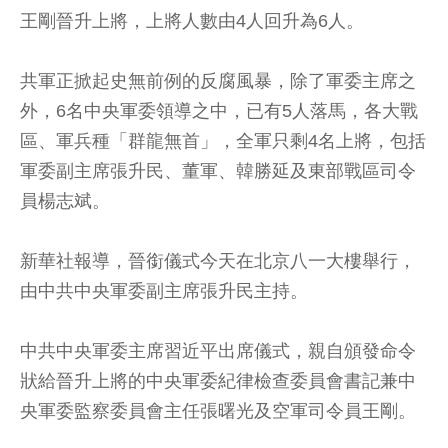
王剛晉升上將，上將人數由4人回升為6人。
共軍正掀起史無前例的反腐風暴，除了軍委主席之
外，6名中央軍委領導之中，已有5人落馬，各大戰
區、軍兵種「群龍無首」，全軍只剩4名上將，包括
軍委副主席張升民、董軍、韓勝延及東部戰區司令
員楊志斌。
新華社報導，晉銜儀式今天在北京八一大樓舉行，
由中共中央軍委副主席張升民主持。
中共中央軍委主席習近平出席儀式，親自頒發命令
狀給晉升上將的中央軍委紀律檢查委員會書記兼中
央軍委監察委員會主任張曙光及空軍司令員王剛。