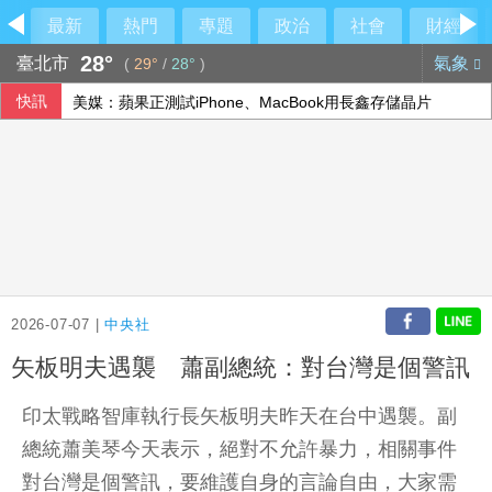
最新
熱門
專題
政治
社會
財經
28°
臺北市
氣象
(
29°
/
28°
)
快訊
美媒：蘋果正測試iPhone、MacBook用長鑫存儲晶片
2026-07-07 |
中央社
矢板明夫遇襲 蕭副總統：對台灣是個警訊
印太戰略智庫執行長矢板明夫昨天在台中遇襲。副
總統蕭美琴今天表示，絕對不允許暴力，相關事件
對台灣是個警訊，要維護自身的言論自由，大家需