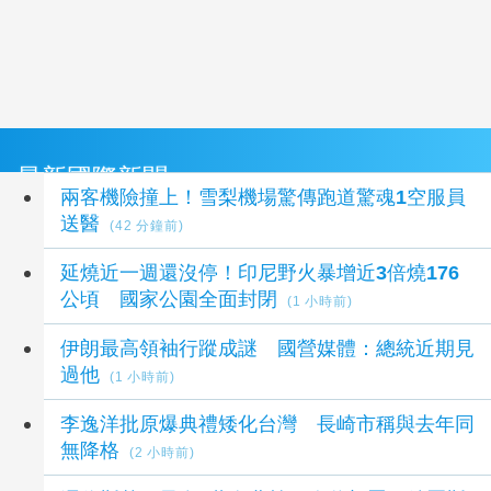
最新國際新聞
兩客機險撞上！雪梨機場驚傳跑道驚魂1空服員
送醫
(42 分鐘前)
延燒近一週還沒停！印尼野火暴增近3倍燒176
公頃 國家公園全面封閉
(1 小時前)
伊朗最高領袖行蹤成謎 國營媒體：總統近期見
過他
(1 小時前)
李逸洋批原爆典禮矮化台灣 長崎市稱與去年同
無降格
(2 小時前)