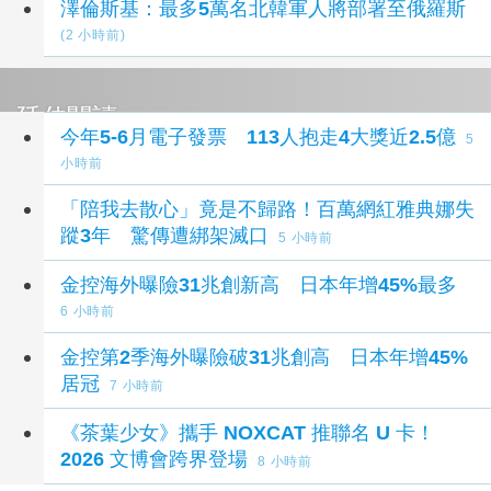
澤倫斯基：最多5萬名北韓軍人將部署至俄羅斯
(2 小時前)
延伸閱讀
今年5-6月電子發票 113人抱走4大獎近2.5億
5
小時前
「陪我去散心」竟是不歸路！百萬網紅雅典娜失
蹤3年 驚傳遭綁架滅口
5 小時前
金控海外曝險31兆創新高 日本年增45%最多
6 小時前
金控第2季海外曝險破31兆創高 日本年增45%
居冠
7 小時前
《茶葉少女》攜手 NOXCAT 推聯名 U 卡！
2026 文博會跨界登場
8 小時前