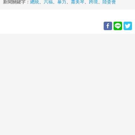
新聞關鍵字：
總統
、
六福
、
暴力
、
蕭美琴
、
跨境
、
陸委會