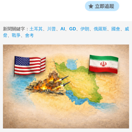
新聞關鍵字：
土耳其
、
川普
、
AI
、
GD
、
伊朗
、
俄羅斯
、
國會
、
威
脅
、
戰爭
、
會考