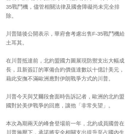
35戰鬥機，儘管相關法律及國會障礙尚未完全排
除。
川普隨後公開表示，華府會考慮出售F-35戰鬥機給
土耳其。
在川普抵達前，北約盟國力圖展現防禦支出大幅成
長，且新簽訂的軍備合約價值達數以十億計美元，
藉此安撫不滿歐洲應對伊朗戰爭方式的川普。
川普今天與艾爾段會面時告訴記者，歐洲的北約盟
國對於美伊戰爭的回應，讓他「非常失望」。
本次為期兩天的峰會登場前一年，北約成員國曾在
川普施壓下，承諾將安全相關支出提升至占國內生