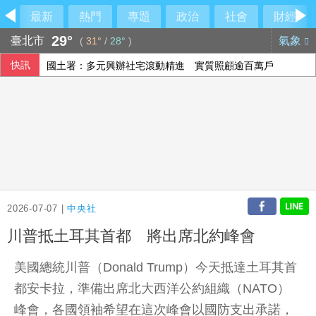
最新
熱門
專題
政治
社會
財經
29°
臺北市
氣象
(
31°
/
28°
)
快訊
國土署：多元興辦社宅滾動精進 實質照顧逾百萬戶
回應官員攻擊 香港記協：歡迎在港新聞工作者參與
議員獻策「換掉沈伯洋」：讓陳時中再輸一次
財政部估全年出口坐8望9 超過8500億美元沒問題
2026-07-07 |
中央社
川普抵土耳其首都 將出席北約峰會
美國總統川普（Donald Trump）今天抵達土耳其首
都安卡拉，準備出席北大西洋公約組織（NATO）
峰會，各國領袖希望在這次峰會以國防支出承諾，