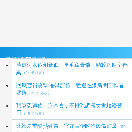
最新國際新聞
萊茵河水位創新低 長毛象骨骸、納粹沉船全都
露
(24 分鐘前)
回應官員攻擊 香港記協：歡迎在港新聞工作者
參與
(26 分鐘前)
預算恐遭砍 海基會：不排除調漲文書驗證費
用
(48 分鐘前)
北韓夏季酷熱難當 官媒宣傳吃狗肉湯消暑
(50