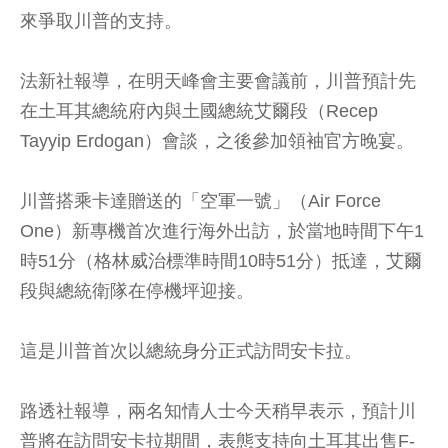
來爭取川普的支持。
法新社報導，在明天峰會主要會議前，川普預計先
在土耳其總統府內與土國總統艾爾段（Recep
Tayyip Erdogan）會談，之後參加領袖官方晚宴。
川普搭乘卡達贈送的「空軍一號」（Air Force
One）新專機首次進行海外出訪，於當地時間下午1
時51分（格林威治標準時間10時51分）抵達，艾爾
段與總統衛隊在停機坪迎接。
這是川普首次以總統身分正式訪問安卡拉。
路透社報導，兩名知情人士今天稍早表示，預計川
普將在訪問安卡拉期間，表態支持向土耳其出售F-