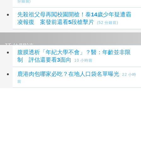
分鐘前)
先殺祖父母再闖校園開槍！泰14歲少年疑遭霸
凌報復 案發前還看5段槍擊片
(52 分鐘前)
延伸閱讀
腹膜透析「年紀大學不會」？醫：年齡並非限
制 評估還要看3面向
10 小時前
鹿港肉包哪家必吃？在地人口袋名單曝光
22 小時
前
嘉藥展「國考推手」實力 15人通過消防設備人
員國家考試
1 天前
嘉藥展實力！15人通過消防設備人員國家考試
1 天前
政大實驗教育新手村登場 60位教育工作者花蓮