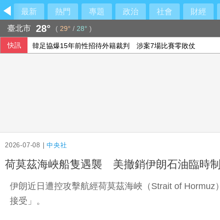
最新
熱門
專題
政治
社會
財經
28°
臺北市
(
29°
/
28°
)
快訊
韓足協爆15年前性招待外籍裁判 涉案7場比賽零敗仗
驚！大貨車載榴彈散落路面 陸勤部回應了
香港預計9月發表首份五年規劃 兩成受訪青年稱不知
長輩退休後常感孤獨、低落 「正念社會處方箋」找回生活樂趣
2026-07-08 |
中央社
荷莫茲海峽船隻遇襲 美撤銷伊朗石油臨時
伊朗近日遭控攻擊航經荷莫茲海峽（Strait of 
接受」。