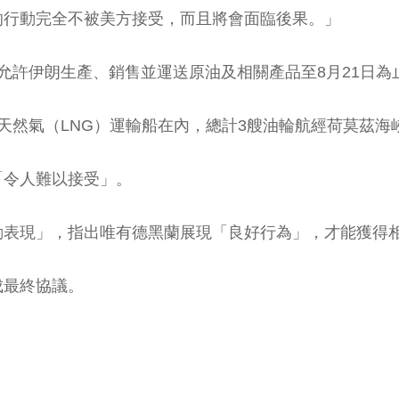
的行動完全不被美方接受，而且將會面臨後果。」
允許伊朗生產、銷售並運送原油及相關產品至8月21日為
天然氣（LNG）運輸船在內，總計3艘油輪航經荷莫茲海
「令人難以接受」。
動表現」，指出唯有德黑蘭展現「良好行為」，才能獲得
成最終協議。