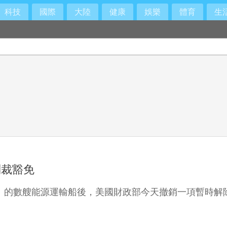
科技
國際
大陸
健康
娛樂
體育
生
制裁豁免
Hormuz）的數艘能源運輸船後，美國財政部今天撤銷一項