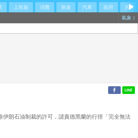
活
上班族
消費
旅遊
汽車
政府
房產
氣象
暫時解除伊朗石油制裁的許可，譴責德黑蘭的行徑「完全無法