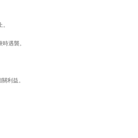
止。
峽時遇襲。
相關利益。