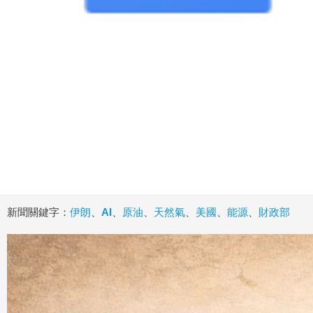
新聞關鍵字：
伊朗
、
AI
、
原油
、
天然氣
、
美國
、
能源
、
財政部