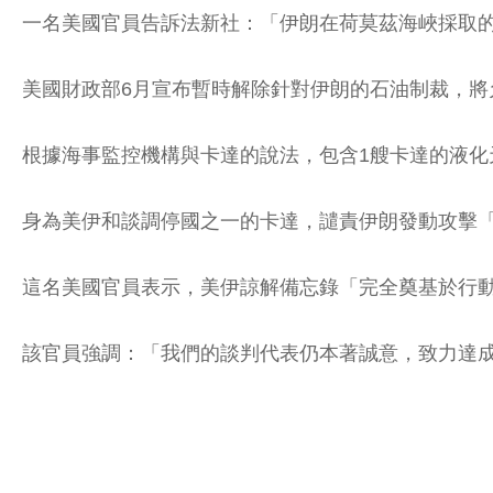
一名美國官員告訴法新社：「伊朗在荷莫茲海峽採取
美國財政部6月宣布暫時解除針對伊朗的石油制裁，將
根據海事監控機構與卡達的說法，包含1艘卡達的液化
身為美伊和談調停國之一的卡達，譴責伊朗發動攻擊
這名美國官員表示，美伊諒解備忘錄「完全奠基於行
該官員強調：「我們的談判代表仍本著誠意，致力達