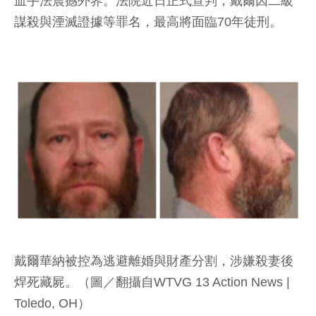
血手法震撼外界。法院近日正式宣判，戴爾因二級
謀殺與湮滅證據等罪名，最高將面臨70年徒刑。
戴爾華納被控為逃避離婚與財產分割，涉嫌殺妻後
焊死藏屍。（圖／翻攝自WTVG 13 Action News |
Toledo, OH）