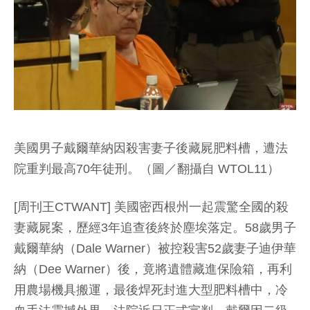
美國男子戴爾華納因殺害妻子後藏屍肥料槽，遭法
院重判最高70年徒刑。（圖／翻攝自 WTOL11）
[周刊王CTWANT] 美國密西根州一起震驚全國的殺
妻藏屍案，歷經3年追查後終於塵埃落定。58歲男子
戴爾華納（Dale Warner）被控殺害52歲妻子迪伊華
納（Dee Warner）後，竟將遺體藏進保險箱，再利
用農場機具搬運，最後焊死封進大型肥料槽中，冷