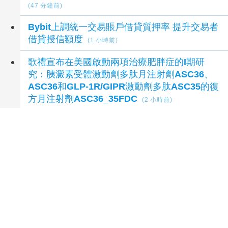
(47 分鐘前)
Bybit上調統一交易賬戶借貸質押率 提升交易者
借貸授信額度
(1 小時前)
歌禮宣布在美國啟動兩項治療肥胖症的I期研
究：胰澱素受體激動劑多肽月注射劑ASC36、
ASC36和GLP-1R/GIPR激動劑多肽ASC35的復
方月注射劑ASC36_35FDC
(2 小時前)
延伸閱讀
遠傳2026年7月份總營收創歷年同期新高
1 秒前
桃園高爾夫俱樂部46週年 400位會員以球會友
32 分鐘前
路透：熱浪衝擊歐洲經濟和旅遊業 加劇食品通
膨
1 小時前