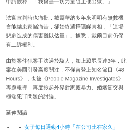
申請假釋，「我會盡一切力量阻止他出獄。」
法官宣判時也痛批，戴爾華納多年來明明有無數機
會能結束家屬痛苦，卻始終選擇隱瞞真相，「這場
悲劇造成的傷害難以估量」。據悉，戴爾目前仍保
有上訴權利。
由於案件犯案手法過於駭人，加上藏屍長達3年，此
案在美國引發高度關注，不僅曾登上知名節目《48
Hours》，也被《People Magazine Investigates》
專題報導，再度掀起外界對家庭暴力、婚姻衝突與
極端犯罪問題的討論。
延伸閱讀
女子每日通勤4小時「在公司比在家久」