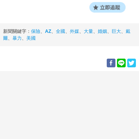
新聞關鍵字：
保險
、
AZ
、
全國
、
外媒
、
大量
、
婚姻
、
巨大
、
戴
爾
、
暴力
、
美國