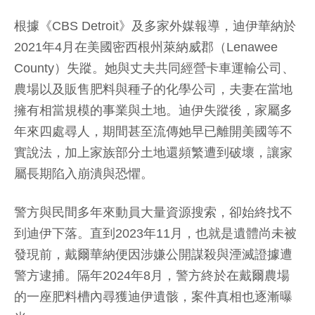
根據《CBS Detroit》及多家外媒報導，迪伊華納於
2021年4月在美國密西根州萊納威郡（Lenawee
County）失蹤。她與丈夫共同經營卡車運輸公司、
農場以及販售肥料與種子的化學公司，夫妻在當地
擁有相當規模的事業與土地。迪伊失蹤後，家屬多
年來四處尋人，期間甚至流傳她早已離開美國等不
實說法，加上家族部分土地還頻繁遭到破壞，讓家
屬長期陷入崩潰與恐懼。
警方與民間多年來動員大量資源搜索，卻始終找不
到迪伊下落。直到2023年11月，也就是遺體尚未被
發現前，戴爾華納便因涉嫌公開謀殺與湮滅證據遭
警方逮捕。隔年2024年8月，警方終於在戴爾農場
的一座肥料槽內尋獲迪伊遺骸，案件真相也逐漸曝