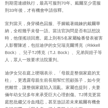
刑期需連續執行，最高可服刑70年。戴爾至少需服
刑33年後，才有機會申請假釋。
宣判當天，身穿橘色囚服、手腳戴著鐵鍊的戴爾華
納，全程幾乎未發一語。當法官詢問是否有話想說
時，他僅搖頭回應。庭上則有5名家屬輪番發表被害
人影響陳述，包括迪伊的女兒瑞克爾博克（Rikkell
Bock）、兒子TJ博克（T.J. Bock）、兄弟與姪子等
人，眾人一致要求法院重判。
迪伊女兒在庭上哽咽表示，「母親是整個家庭的支
柱」，更透露母親生前長期幫忙照顧孫子，如今突
然離世，讓整個家庭陷入混亂。家屬也提到，夫妻
倆年幼女兒多年來承受巨大心理創傷。TJ博克更當
庭怒批繼父冷血殘忍，甚至放話若未來戴爾有機會