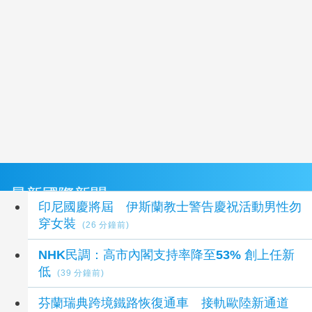
最新國際新聞
印尼國慶將屆 伊斯蘭教士警告慶祝活動男性勿
穿女裝
(26 分鐘前)
NHK民調：高市內閣支持率降至53% 創上任新
低
(39 分鐘前)
芬蘭瑞典跨境鐵路恢復通車 接軌歐陸新通道