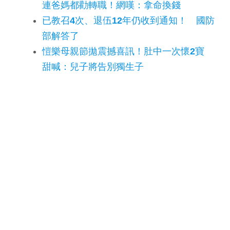
連爸媽都勸轉職！網嘆：拿命換錢
已教召4次、退伍12年仍收到通知！ 國防
部解答了
愷樂母親節拋震撼喜訊！肚中一次懷2寶
甜喊：兒子將告別獨生子