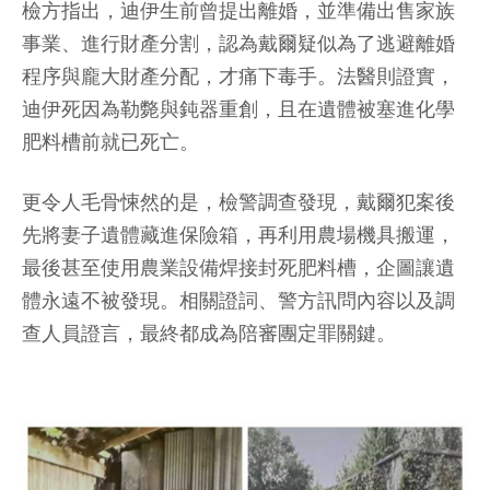
檢方指出，迪伊生前曾提出離婚，並準備出售家族
事業、進行財產分割，認為戴爾疑似為了逃避離婚
程序與龐大財產分配，才痛下毒手。法醫則證實，
迪伊死因為勒斃與鈍器重創，且在遺體被塞進化學
肥料槽前就已死亡。
更令人毛骨悚然的是，檢警調查發現，戴爾犯案後
先將妻子遺體藏進保險箱，再利用農場機具搬運，
最後甚至使用農業設備焊接封死肥料槽，企圖讓遺
體永遠不被發現。相關證詞、警方訊問內容以及調
查人員證言，最終都成為陪審團定罪關鍵。