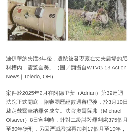
迪伊華納失蹤3年後，遺骸被發現藏在丈夫農場的肥
料槽內，震驚全美。（圖／翻攝自WTVG 13 Action
News | Toledo, OH）
案件於2025年2月在阿德里安（Adrian）第39巡迴
法院正式開庭，陪審團歷經數週審理後，於3月10日
裁定戴爾華納罪名成立。法官奧爾薩弗（Michael
Olsaver）8日宣判時，針對二級謀殺罪判處375個月
至60年徒刑，另因湮滅證據再加判17個月至10年，