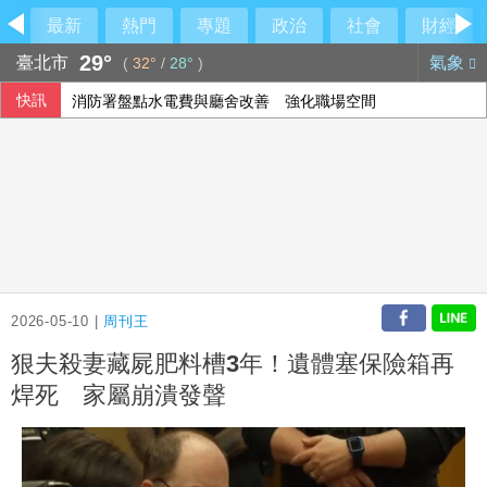
最新
熱門
專題
政治
社會
財經
29°
臺北市
氣象
(
32°
/
28°
)
快訊
消防署盤點水電費與廳舍改善 強化職場空間
高溫旺季助攻 統一企業、超商雙雄7月營收齊創高
心疼妻小無處可去！郭哲敏聲請大直豪宅解封 高院裁定：繳2
國票金副董年薪2千萬惹議 大股東第一銀行說話了
2026-05-10 |
周刊王
狠夫殺妻藏屍肥料槽3年！遺體塞保險箱再
焊死 家屬崩潰發聲