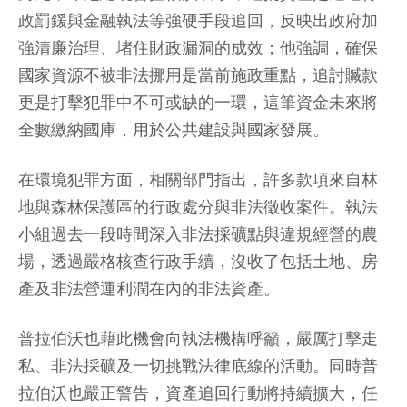
政罰鍰與金融執法等強硬手段追回，反映出政府加
強清廉治理、堵住財政漏洞的成效；他強調，確保
國家資源不被非法挪用是當前施政重點，追討贓款
更是打擊犯罪中不可或缺的一環，這筆資金未來將
全數繳納國庫，用於公共建設與國家發展。
在環境犯罪方面，相關部門指出，許多款項來自林
地與森林保護區的行政處分與非法徵收案件。執法
小組過去一段時間深入非法採礦點與違規經營的農
場，透過嚴格核查行政手續，沒收了包括土地、房
產及非法營運利潤在內的非法資產。
普拉伯沃也藉此機會向執法機構呼籲，嚴厲打擊走
私、非法採礦及一切挑戰法律底線的活動。同時普
拉伯沃也嚴正警告，資產追回行動將持續擴大，任