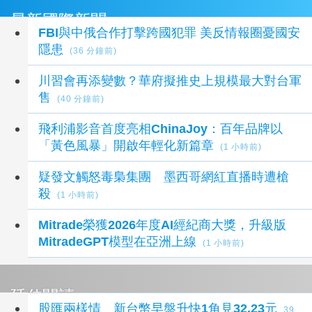
最新國際新聞
FBI與中俄合作打擊跨國犯罪 美反情報圈憂國安
隱患
(36 分鐘前)
川習會再添變數？華府擬推史上規模最大對台軍
售
(40 分鐘前)
飛利浦影音首度亮相ChinaJoy：百年品牌以
「黃色風暴」開啟年輕化新篇章
(1 小時前)
疑發文觸怒毒梟集團 墨西哥網紅直播時遭槍
殺
(1 小時前)
Mitrade榮獲2026年度AI經紀商大獎，升級版
MitradeGPT模型在亞洲上線
(1 小時前)
延伸閱讀
股匯兩樣情 新台幣早盤升快1角見32.23元
39