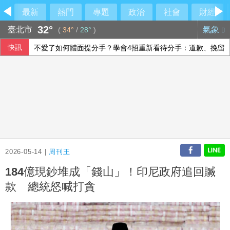
最新
熱門
專題
政治
社會
財經
32°
臺北市
氣象
(
34°
/
28°
)
快訊
不愛了如何體面提分手？學會4招重新看待分手：道歉、挽留
台股4天漲4678點 這6檔台股ETF漲幅逾20%
喝咖啡對心血管有益還有害？每日可以喝幾杯咖啡？美心臟協
股匯兩樣情 新台幣早盤升快1角見32.23元
2026-05-14 |
周刊王
184億現鈔堆成「錢山」！印尼政府追回贓
款 總統怒喊打貪