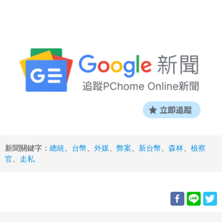
新聞關鍵字：
總統
、
台幣
、
外媒
、
弊案
、
新台幣
、
森林
、
檢察
官
、
走私