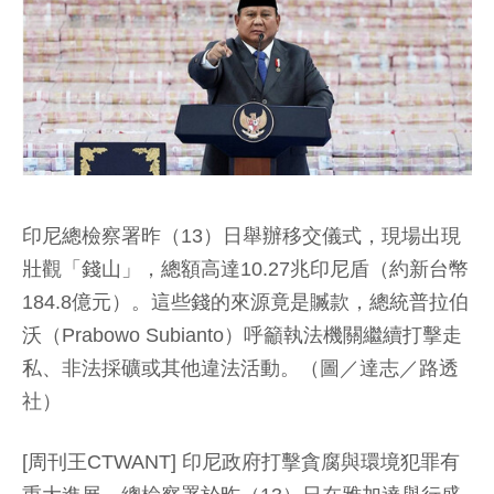
印尼總檢察署昨（13）日舉辦移交儀式，現場出現
壯觀「錢山」，總額高達10.27兆印尼盾（約新台幣
184.8億元）。這些錢的來源竟是贓款，總統普拉伯
沃（Prabowo Subianto）呼籲執法機關繼續打擊走
私、非法採礦或其他違法活動。（圖／達志／路透
社）
[周刊王CTWANT] 印尼政府打擊貪腐與環境犯罪有