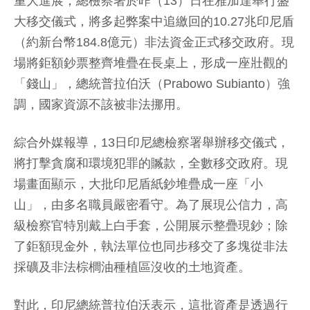
重大進展，總檢察署於昨（13）日在雅加達舉行盛
大移交儀式，將多起弊案中追繳回的10.27兆印尼盾
（約新台幣184.8億元）非法資金正式移交政府。現
場將鉅額鈔票整齊堆疊在長桌上，形成一座壯觀的
「錢山」，總統普拉伯沃（Prabowo Subianto）強
調，國家資源不該被非法挪用。
綜合外媒報導，13日印尼總檢察署舉辦移交儀式，
將打擊貪腐和環境犯罪的贓款，全數移交政府。現
場畫面顯示，大批印尼盾紙鈔堆疊成一座「小
山」，由多名職員嚴密看守。為了展現公信力，高
級檢察官特別戴上白手套，公開展示整疊現鈔；除
了鉅額現金外，執法單位也同步移交了多塊從非法
採礦及非法棕櫚油種植區沒收的土地資產。
對此，印尼總統普拉伯沃表示，這批資產是透過行