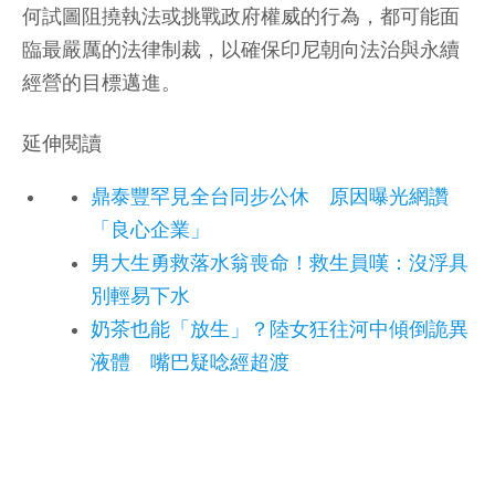
何試圖阻撓執法或挑戰政府權威的行為，都可能面
臨最嚴厲的法律制裁，以確保印尼朝向法治與永續
經營的目標邁進。
延伸閱讀
鼎泰豐罕見全台同步公休 原因曝光網讚
「良心企業」
男大生勇救落水翁喪命！救生員嘆：沒浮具
別輕易下水
奶茶也能「放生」？陸女狂往河中傾倒詭異
液體 嘴巴疑唸經超渡