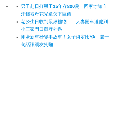
男子赴日打黑工15年存800萬 回家才知血
汗錢被母花光還欠下巨債
老公生日收到最狠禮物！ 人妻開車送他到
小三家門口攤牌外遇
剛牽新車秒變事故車！女子淡定比YA 還一
句話讓網友笑翻