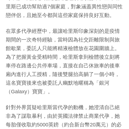
里斯已成功幫助過7個家庭，對象涵蓋異性戀與同性
戀伴侶，且她至今都與這些家庭保持良好互動。
在眾多代孕經歷中，最讓哈里斯印象深刻的是疫情
期間的一次奇特經驗，當時因為社交距離限制與旅
館歇業，委託人只能將精液檢體放在花園圍牆上。
為了把握黃金受精時間，哈里斯拿到檢體後立刻將
車停在路邊公共停車場，直接在自己休旅車的後車
廂內進行人工授精，隨後雙腿抬高躺了一個小時，
這名寶寶後來也被委託人幽默地暱稱為「銀河
（Galaxy）寶寶」。
針對外界質疑哈里斯當代孕的動機，她澄清自己絕
非為了謀取暴利，由於英國法律禁止商業代孕，她
每胎僅收取約5000英鎊（約合新台幣20萬元）的必