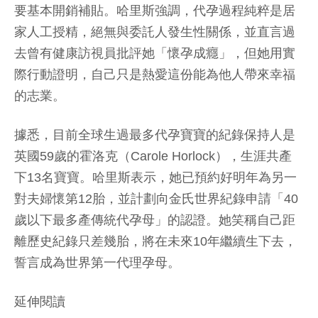
要基本開銷補貼。哈里斯強調，代孕過程純粹是居
家人工授精，絕無與委託人發生性關係，並直言過
去曾有健康訪視員批評她「懷孕成癮」，但她用實
際行動證明，自己只是熱愛這份能為他人帶來幸福
的志業。
據悉，目前全球生過最多代孕寶寶的紀錄保持人是
英國59歲的霍洛克（Carole Horlock），生涯共產
下13名寶寶。哈里斯表示，她已預約好明年為另一
對夫婦懷第12胎，並計劃向金氏世界紀錄申請「40
歲以下最多產傳統代孕母」的認證。她笑稱自己距
離歷史紀錄只差幾胎，將在未來10年繼續生下去，
誓言成為世界第一代理孕母。
延伸閱讀