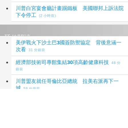
川普白宮宴會廳計畫踢鐵板 美國聯邦上訴法院
下令停工
(2 小時前)
延伸閱讀
美伊戰火下沙土巴3國簽防禦協定 背後意涵一
次看
31 分鐘前
經濟部技術司專館集結30項高齡健康科技
48 分
鐘前
川普盟友就任哥倫比亞總統 拉美右派再下一
城
59 分鐘前
2026年如何自費製作一張搖滾音樂專輯
2 小時前
東野圭吾熱銷160萬冊懸疑巨作《天鵝與蝙蝠》
電影將登台上映
10 小時前