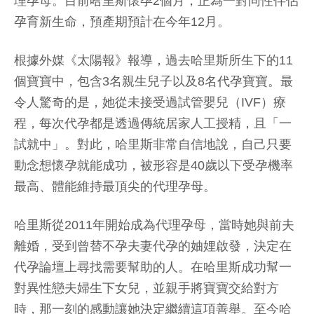
理孕母。目前哈里斯懷孕2個月，正為一對同性伴侶
孕育新生命，預產期預計在今年12月。
根據外媒《太陽報》報導，過去哈里斯所生下的11
個寶寶中，包含3名親生兒子以及8名代孕寶寶。最
令人驚奇的是，她從未接受過試管嬰兒（IVF）療
程，每次代孕都是透過傳統居家人工授精，且「一
試就中」。對此，哈里斯非常自信地說，自己只要
動念想懷孕就能成功，被形容是40歲以下受孕機率
最高、體能維持最頂尖的代理孕母。
哈里斯從2011年開始成為代理孕母，當時她與前夫
離婚，受到曾替不孕夫妻代孕的妯娌啟發，決定在
代孕論壇上尋找需要幫助的人。在哈里斯成功幫一
對異性戀夫婦生下女兒，並親手將寶寶交給對方
時，那一刻的感動讓她決定繼續這項善舉。至今哈