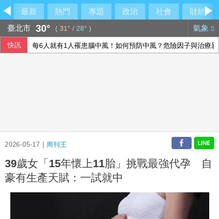
最新
熱門
專題
政治
社會
財經
30°
臺北市
氣象
(
31°
/
28°
)
快訊
每6人就有1人罹患腦中風！如何預防中風？危險因子與治療新
父親節壽險業者教戰 爸爸保險三階段策略
慈濟買疫苗被騙 沈伯洋再嗆蔣萬安抹黑
父親節逢漢光演習 賴總統向國軍官兵及家人致敬
2026-05-17 |
周刊王
39歲女「15年懷上11胎」挑戰最強代孕 自
豪有生產天賦：一試就中