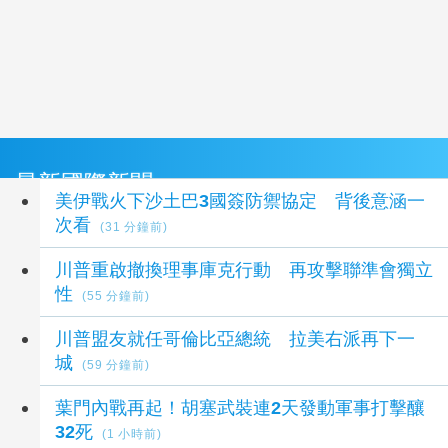
最新國際新聞
美伊戰火下沙土巴3國簽防禦協定 背後意涵一
次看
(31 分鐘前)
川普重啟撤換理事庫克行動 再攻擊聯準會獨立
性
(55 分鐘前)
川普盟友就任哥倫比亞總統 拉美右派再下一
城
(59 分鐘前)
葉門內戰再起！胡塞武裝連2天發動軍事打擊釀
32死
(1 小時前)