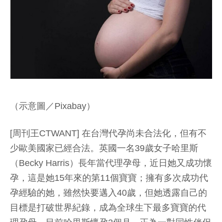
（示意圖／Pixabay）
[周刊王CTWANT] 在台灣代孕尚未合法化，但有不
少歐美國家已經合法。英國一名39歲女子哈里斯
（Becky Harris）長年當代理孕母，近日她又成功懷
孕，這是她15年來的第11個寶寶；擁有多次成功代
孕經驗的她，雖然快要邁入40歲，但她透露自己的
目標是打破世界紀錄，成為全球生下最多寶寶的代