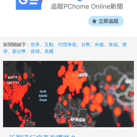
新聞關鍵字：
世界
、
互動
、
代理孕母
、
台幣
、
外媒
、
幸福
、
懷
孕
、
新台幣
、
疫情
、
美國