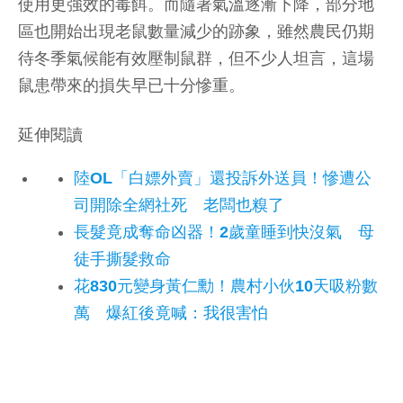
使用更強效的毒餌。而隨著氣溫逐漸下降，部分地
區也開始出現老鼠數量減少的跡象，雖然農民仍期
待冬季氣候能有效壓制鼠群，但不少人坦言，這場
鼠患帶來的損失早已十分慘重。
延伸閱讀
陸OL「白嫖外賣」還投訴外送員！慘遭公
司開除全網社死 老闆也糗了
長髮竟成奪命凶器！2歲童睡到快沒氣 母
徒手撕髮救命
花830元變身黃仁勳！農村小伙10天吸粉數
萬 爆紅後竟喊：我很害怕