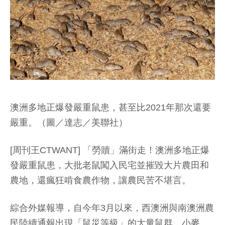
澳洲多地正爆發嚴重鼠患，甚至比2021年那次還要
嚴重。（圖／達志／美聯社）
[周刊王CTWANT] 「勞贖」滿街走！澳洲多地正爆
發嚴重鼠患，大批老鼠闖入民宅並摧毀大片農田和
農地，還瘋狂啃食農作物，讓農民苦不堪言。
綜合外媒報導，自今年3月以來，西澳洲與南澳洲農
民陸續通報出現「鼠災等級」的大量鼠群，小麥、