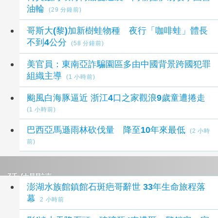
油輪
(29 分鐘前)
哥斯大(黎)加新樹蛙物種 夜行「咖啡蛙」體長
不到4公分
(58 分鐘前)
美官員：東南亞詐騙園區多由中國背景跨國犯罪
組織主導
(1 小時前)
颱風白海豚逼近 浙江4口之家觀浪9歲童遭捲走
(1 小時前)
巴西亞馬遜雨林砍伐量 降至10年來最低
(2 小時
前)
延伸閱讀
澎湖水族館鎮館石斑疤哥辭世 33年生命旅程落
幕
2 小時前