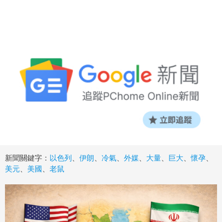
新聞關鍵字：
以色列
、
伊朗
、
冷氣
、
外媒
、
大量
、
巨大
、
懷孕
、
美元
、
美國
、
老鼠