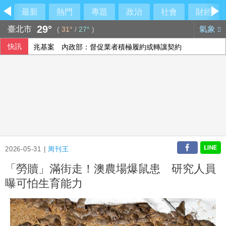
最新
熱門
專題
政治
社會
財經
29°
臺北市
氣象
(
31°
/
27°
)
快訊
兆基案 內政部：督促業者積極履約或轉讓契約
台南學甲大貨車、自小客交通事故 1名駕駛死亡
空腹運動好不好？中醫教你掌握最佳運動時機
美官員：東南亞詐騙園區多由中國背景跨國犯罪組織主導
2026-05-31 |
周刊王
「勞贖」滿街走！澳農場爆鼠患 研究人員
曝可怕生育能力