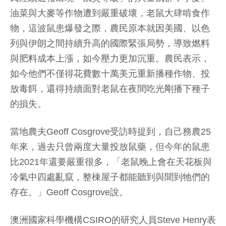
油菜與大麥等作物遭到嚴重破壞，老鼠大肆啃食作
物，這波鼠患爆發之際，農民原本就因美國、以色
列與伊朗之間持續升高的國際緊張局勢，導致燃料
與肥料成本上漲，如今壓力更加沉重。農民表示，
如今他們不僅得花費數十萬美元重新播種作物、投
放毒餌，還得持續面對老鼠在夜間吃光剛播下種子
的損失。
當地農夫Geoff Cosgrove受訪時提到，自己務農25
年來，過去只曾兩度大量投放鼠藥，但今年的鼠患
比2021年還要嚴重很多，「老鼠晚上會在天花板與
冷氣中四處亂竄，整棟屋子都能聽到與聞到牠們的
存在。」Geoff Cosgrove說。
澳洲國家科學機構CSIRO的研究人員Steve Henry表