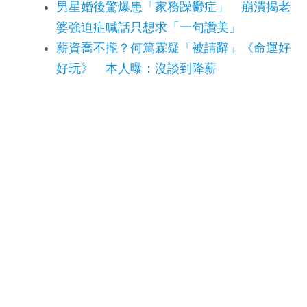
男星婚後驚爆患「家務躁鬱症」 崩潰揭老
婆強迫症喊話只想求「一句讚美」
薪資喬不攏？何篤霖疑「被請辭」《命運好
好玩》 本人曝：沒談到降薪