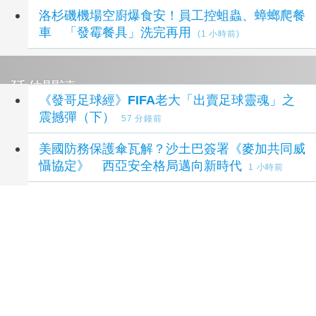
洛杉磯機場空廚爆食安！員工控蛆蟲、蟑螂爬餐
車 「發霉餐具」洗完再用
(1 小時前)
延伸閱讀
《發哥足球經》FIFA老大「出賣足球靈魂」之
震撼彈（下）
57 分鐘前
美國防務保護傘瓦解？沙土巴簽署《麥加共同威
懾協定》 西亞安全格局邁向新時代
1 小時前
跨性別參賽議題延燒 NBA前球星宣布參加
WNBA選秀
2 小時前
川普稱國會監管恐「扼殺」AI產業 入侵事件頻
傳讓華府陷兩難
2 小時前
傳輝達擬砸30億美元入股Lancium 布局電力
基礎設施
2 小時前