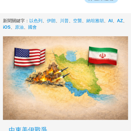
新聞關鍵字：
以色列
、
伊朗
、
川普
、
空襲
、
納坦雅胡
、
AI
、
AZ
、
iOS
、
原油
、
國會
中東美伊戰爭