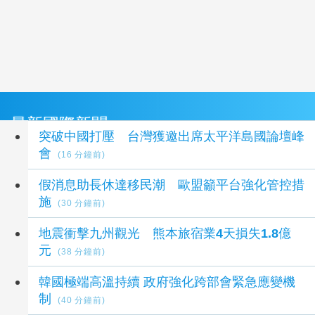
最新國際新聞
突破中國打壓 台灣獲邀出席太平洋島國論壇峰
會
(16 分鐘前)
假消息助長休達移民潮 歐盟籲平台強化管控措
施
(30 分鐘前)
地震衝擊九州觀光 熊本旅宿業4天損失1.8億
元
(38 分鐘前)
韓國極端高溫持續 政府強化跨部會緊急應變機
制
(40 分鐘前)