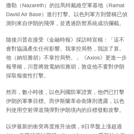
撒勒（Nazareth）的拉馬特戴維空軍基地（Ramat
David Air Base）進行打擊。以色列軍方則聲稱已偵
測到來自伊朗的飛彈，並透過防禦系統成功攔截。
隨後川普在接受《金融時報》採訪時宣稱：「這不
會對協議產生任何影響。我掌控局勢，我說了算。
他（納坦雅胡）不掌控局勢。」《Axios》更進一步
報導稱，川普將致電納坦雅胡，敦促他不要對伊朗
採取報復性打擊。
然而，數小時後，以色列國防軍證實，他們已打擊
伊朗的軍事目標。而伊斯蘭革命衛隊則透露，以色
列使用空射彈道飛彈對伊朗境內的目標發動攻擊。
以伊最新的衝突再度推升油價，8日早盤上漲超過