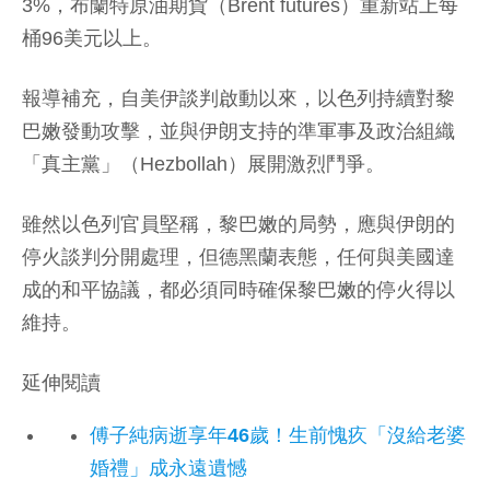
3%，布蘭特原油期貨（Brent futures）重新站上每
桶96美元以上。
報導補充，自美伊談判啟動以來，以色列持續對黎
巴嫩發動攻擊，並與伊朗支持的準軍事及政治組織
「真主黨」（Hezbollah）展開激烈鬥爭。
雖然以色列官員堅稱，黎巴嫩的局勢，應與伊朗的
停火談判分開處理，但德黑蘭表態，任何與美國達
成的和平協議，都必須同時確保黎巴嫩的停火得以
維持。
延伸閱讀
傅子純病逝享年46歲！生前愧疚「沒給老婆
婚禮」成永遠遺憾