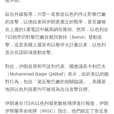
復伊朗。
綜合外媒報導，川普一直敦促以色列停止對黎巴嫩
的攻擊，以便結束與伊朗更廣泛的戰爭，甚至據稱
在上週的1通電話中飆罵納坦雅胡。然而，以色列在
7日稍早仍對黎巴嫩首都貝魯特（Beirut）發動攻
擊，這是美國上週宣布以黎停火計畫以來，以色列
首次在該區域發動攻擊。
對此，伊朗首席和平談判代表、國會議長卡利巴夫
（Mohammad Baqer Qalibaf）表示，由於美以的敵
對行為，包括「違反黎巴嫩的相關協議」，美國基
地與以色列資產均可被視為合法攻擊目標。
伊朗遂在7日向以色列發射數枚飛彈進行報復，伊朗
伊斯蘭革命衛隊（IRGC）指出，他們鎖定了靠近拿