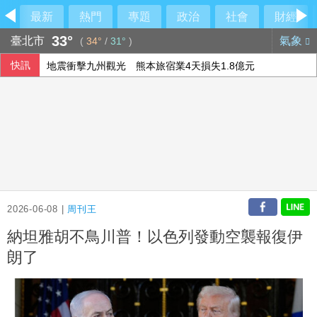
最新
熱門
專題
政治
社會
財經
33°
臺北市
氣象
(
34°
/
31°
)
快訊
地震衝擊九州觀光 熊本旅宿業4天損失1.8億元
兄弟戰力受損 張志豪、許基宏開刀賽季報銷
假消息助長休達移民潮 歐盟籲平台強化管控措施
韓國極端高溫持續 政府強化跨部會緊急應變機制
2026-06-08 |
周刊王
納坦雅胡不鳥川普！以色列發動空襲報復伊
朗了