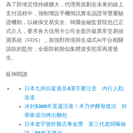
為了防堵災情持續擴大，代理商規劃在未來的線上
支付流程中，強制增設手機簡訊實名認證等雙重驗
證機制，以確保交易安全。韓國金融監督院也已正
式介入，要求各大信用卡公司全面升級異常交易偵
測系統（FDS），加強對跨境與生成式AI平台相關
請款的監控，全面防範類似集體資安犯罪再度發
生。
延伸閱讀
日本九州自駕遊見4漢字要注意 內行人勸
改道
冰封5300年竟還活著！木乃伊酵母復活 科
學家成功烤出麵包
日本老字號炸雞店奪金獎 第三代老闆曝秘