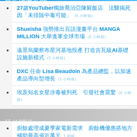
最新國際新聞
27歲YouTuber獨旅喬治亞陳屍飯店 法醫揭死
因「未排除中毒可能」
(5 小時前)
Shueisha 強勢推出百語漫畫平台 MANGA
MILLION 大舉進軍全球市場
(5 小時前)
遠景烏蘭察布星河基地投產 打造吉瓦級AI基礎
設施新模式
(5 小時前)
DXC 任命 Lisa Beaudoin 為產品總監，以加速
產品導向型增長
(5 小時前)
埃及知名女星涉毒被判死 引發社會震驚
(6 小時
前)
延伸閱讀
廚餘處理成夏季家電新需求 廚餘機優惠搭地方
補助最高省近萬元
1 秒前