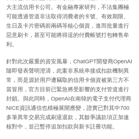
大主流信用卡公司。有金融專家研判，不法集團極
可能透過管道非法取得消費者的卡號、有效期限、
生日及卡片密碼前兩碼等核心個資，進而批量進行
惡意刷卡，甚至可能將得逞的付費帳號打包轉售牟
利。
針對此次嚴重的資安風暴，ChatGPT開發商OpenAI
隨即發表聲明澄清，此案非系統串接或扣款機制異
常，而是源於用戶遭竊取的信用卡個資被第三方不
當冒用，官方目前已緊急將受影響的支付管道進行
封鎖。與此同時，OpenAI在南韓的電子支付代理商
NICE資訊通信也積極展開應變，證實已對其中700
多筆異常交易完成刷退退款，其餘爭議款項正加速
核對中，並已暫停追加扣款與新卡註冊功能。