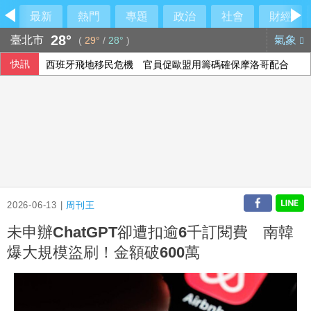
最新
熱門
專題
政治
社會
財經
28°
臺北市
氣象
(
29°
/
28°
)
快訊
西班牙飛地移民危機 官員促歐盟用籌碼確保摩洛哥配合
2026-06-13 |
周刊王
未申辦ChatGPT卻遭扣逾6千訂閱費 南韓
爆大規模盜刷！金額破600萬