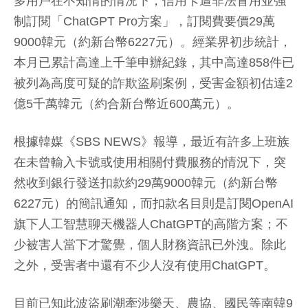
多用戶在不知情的情況下，信用卡遭非法冒用並強
制訂閱「ChatGPT Pro方案」，訂閱費要價29萬
9000韓元（約新台幣6227元）。經業界初步統計，
本月已累計高達上千筆申辦紀錄，其中高達858件已
被列為高度可疑的詐欺盜刷案例，受害金額初估達2
億5千萬韓元（約合新台幣近600萬元）。
根據韓媒《SBS NEWS》報導，最近有許多上班族
在未曾輸入卡號或使用相關付費服務的情況下，突
然收到銀行發送扣款約29萬9000韓元（約新台幣
6227元）的簡訊通知，而扣款名目則是訂閱OpenAI
旗下人工智慧聊天機器人ChatGPT的高階方案；不
少被害人當下才驚覺，個人財務資訊已外洩。除此
之外，受害者中還有不少人沒有使用ChatGPT。
目前已知此波盜刷潮牽涉樂天、農協、國民等南韓9