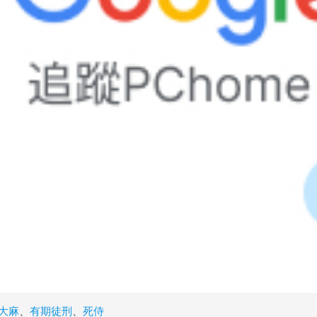
大麻
、
有期徒刑
、
死侍