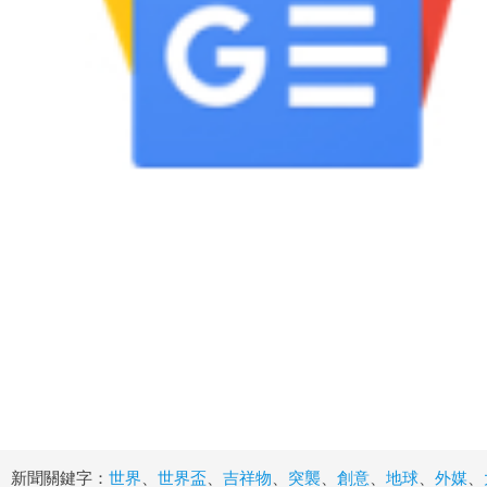
新聞關鍵字：
世界
、
世界盃
、
吉祥物
、
突襲
、
創意
、
地球
、
外媒
、