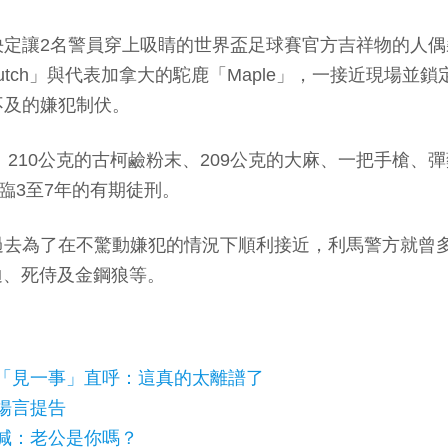
決定讓2名警員穿上吸睛的世界盃足球賽官方吉祥物的人
utch」與代表加拿大的駝鹿「Maple」，一接近現場
不及的嫌犯制伏。
、210公克的古柯鹼粉末、209公克的大麻、一把手槍
臨3至7年的有期徒刑。
過去為了在不驚動嫌犯的情況下順利接近，利馬警方就曾
萊迪、死侍及金鋼狼等。
「見一事」直呼：這真的太離譜了
揚言提告
喊：老公是你嗎？