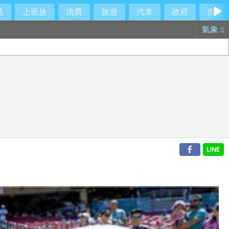
活
上班族
消費
旅遊
汽車
政府
房產
氣象