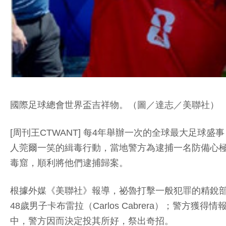
國際足球總會世界盃吉祥物。（圖／達志／美聯社）
[周刊王CTWANT] 每4年舉辦一次的全球最大足
人莞爾一笑的緝毒行動，當地警方為逮捕一名防備心
毒窟，順利將他們逮捕歸案。
根據外媒《美聯社》報導，祕魯打擊一般犯罪的精銳部隊「綠色
48歲男子卡布雷拉（Carlos Cabrera）；
中，警方因而決定投其所好，祭出奇招。