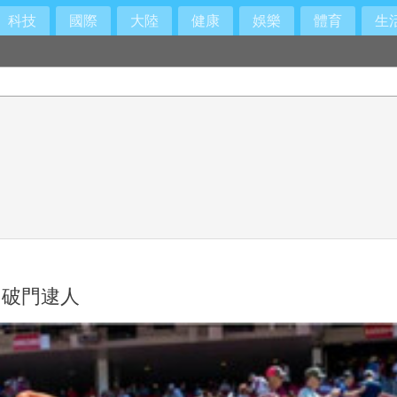
科技
國際
大陸
健康
娛樂
體育
生
！破門逮人