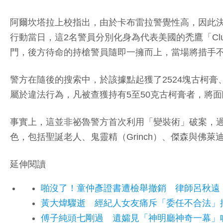
阿爾坎塔拉上校指出，由於卡布雷拉警覺性高，因此
行動當日，這2名警員分別化身為代表美國的禿鷹「Cl
門，後方待命的持槍警員隨即一擁而上，當場將措手
警方在隨後的搜索中，於該據點起獲了2524塊古柯膏
屬於違法行為，凡被查獲持有5至50克古柯膏者，將面
事實上，這並非祕魯警方首次利用「變裝術」破案，
色，包括聖誕老人、鬼靈精（Grinch）、傑森與佛
延伸閱讀
啪沒了！童仲彥證書遭檢舉撤銷 律師呂秋遠
黃大煒驟逝 經紀人女友痛斥「委任不合法」
傅子純頭七剛過 遺孀見「神明廳神奇一幕」