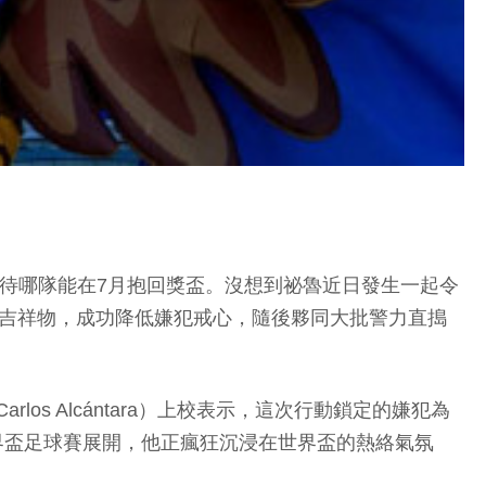
很期待哪隊能在7月抱回獎盃。沒想到祕魯近日發生一起令
方吉祥物，成功降低嫌犯戒心，隨後夥同大批警力直搗
os Alcántara）上校表示，這次行動鎖定的嫌犯為
期世界盃足球賽展開，他正瘋狂沉浸在世界盃的熱絡氣氛