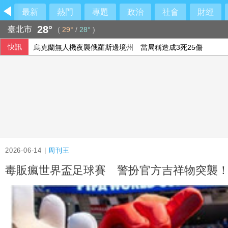
最新
熱門
專題
政治
社會
財經
28°
臺北市
(
29°
/
28°
)
快訊
烏克蘭無人機夜襲俄羅斯邊境州 當局稱造成3死25傷
韓足協爆15年前性招待外籍裁判 涉案7場比賽零敗仗
香港預計9月發表首份五年規劃 兩成受訪青年稱不知
長輩退休後常感孤獨、低落 「正念社會處方箋」找回生活樂趣
2026-06-14 |
周刊王
毒販瘋世界盃足球賽 警扮官方吉祥物突襲