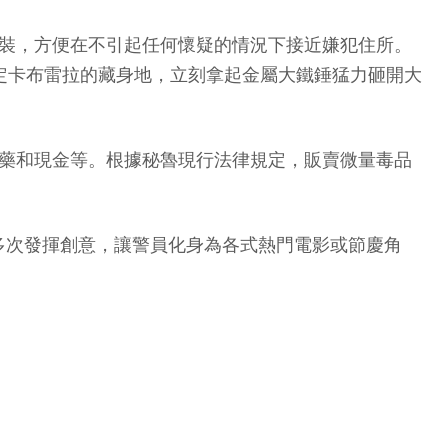
偶裝，方便在不引起任何懷疑的情況下接近嫌犯住所。
並鎖定卡布雷拉的藏身地，立刻拿起金屬大鐵錘猛力砸開大
、彈藥和現金等。根據秘魯現行法律規定，販賣微量毒品
多次發揮創意，讓警員化身為各式熱門電影或節慶角