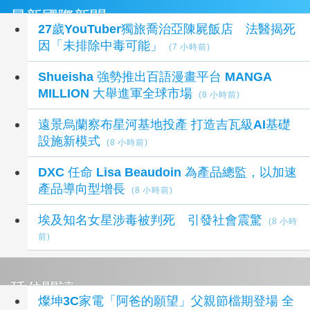
最新國際新聞
27歲YouTuber獨旅喬治亞陳屍飯店 法醫揭死
因「未排除中毒可能」
(7 小時前)
Shueisha 強勢推出百語漫畫平台 MANGA
MILLION 大舉進軍全球市場
(8 小時前)
遠景烏蘭察布星河基地投產 打造吉瓦級AI基礎
設施新模式
(8 小時前)
DXC 任命 Lisa Beaudoin 為產品總監，以加速
產品導向型增長
(8 小時前)
埃及知名女星涉毒被判死 引發社會震驚
(8 小時
前)
延伸閱讀
燦坤3C家電「阿爸的願望」父親節檔期登場 全