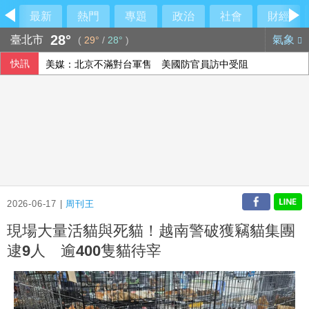
最新
熱門
專題
政治
社會
財經
28°
臺北市
氣象
(
29°
/
28°
)
快訊
美媒：北京不滿對台軍售 美國防官員訪中受阻
美公布就業報告前夕 美股多收黑
伊朗擬禁美以船隻過海峽 國際油價大漲逾3美元
2026-06-17 |
周刊王
現場大量活貓與死貓！越南警破獲竊貓集團
逮9人 逾400隻貓待宰