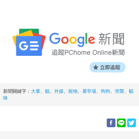
新聞關鍵字：
大量
、
貓
、
外媒
、
寵物
、
屠宰場
、
狗狗
、
突襲
、
貓
咪