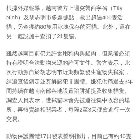
根據外媒報導，越南警方上週突襲西寧省（Tây
Ninh）及胡志明市多處據點，救出超過400隻活
貓，另查獲約80隻用冰塊保存的死貓。此外，還在
另一處設施中查扣了21隻貓。
雖然越南目前仍允許食用狗肉與貓肉，但業者必須
持有證明合法動物來源的許可文件。警方表示，此
次行動源自於胡志明市近期頻繁發生寵物失竊案，
經追查後鎖定並瓦解該犯罪團體。嫌犯供稱過去3年
間持續在越南南部各地設置陷阱捕捉及收集貓隻。
調查人員表示，遭竊貓咪會先被運往集中收容的場
所，再轉賣給相關業者，每隔2至3天便會進行一次
交易。
動物保護團體17日發表聲明指出，目前已有約40隻