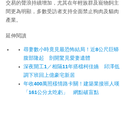
交易的聲浪持續增加，尤其在年輕族群及寵物飼主
間更為明顯，多數受訪者支持全面禁止狗肉及貓肉
產業。
延伸閱讀
尋妻數小時竟見最恐怖結局！近8公尺巨蟒
腹部隆起 剖開驚見愛妻遺體
深夜開工1／相隔11年搭檔柯佳嬿 邱澤低
調下班回上億豪宅新居
年收400萬照樣情路卡關！建築業接班人嘆
「161公分太吃虧」 網點破盲點