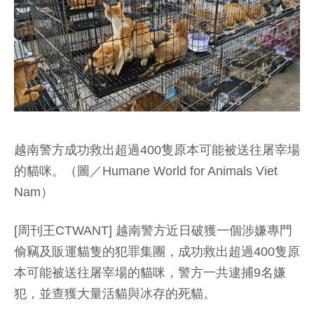
越南警方成功救出超過400隻原本可能被送往屠宰場
的貓咪。（圖／Humane World for Animals Viet
Nam）
[周刊王CTWANT] 越南警方近日破獲一個涉嫌專門
偷竊及販運貓隻的犯罪集團，成功救出超過400隻原
本可能被送往屠宰場的貓咪，警方一共逮捕9名嫌
犯，並查獲大量活貓與冰存的死貓。