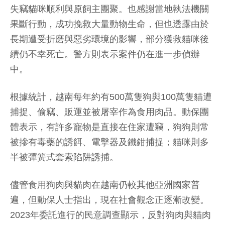
失竊貓咪順利與原飼主團聚。也感謝當地執法機關
果斷行動，成功挽救大量動物生命，但也透露由於
長期遭受折磨與惡劣環境的影響，部分獲救貓咪後
續仍不幸死亡。警方則表示案件仍在進一步偵辦
中。
根據統計，越南每年約有500萬隻狗與100萬隻貓遭
捕捉、偷竊、販運並被屠宰作為食用肉品。動保團
體表示，有許多寵物是直接在住家遭竊，狗狗則常
被摻有毒藥的誘餌、電擊器及鐵鉗捕捉；貓咪則多
半被彈簧式套索陷阱誘捕。
儘管食用狗肉與貓肉在越南仍較其他亞洲國家普
遍，但動保人士指出，現在社會觀念正逐漸改變。
2023年委託進行的民意調查顯示，反對狗肉與貓肉