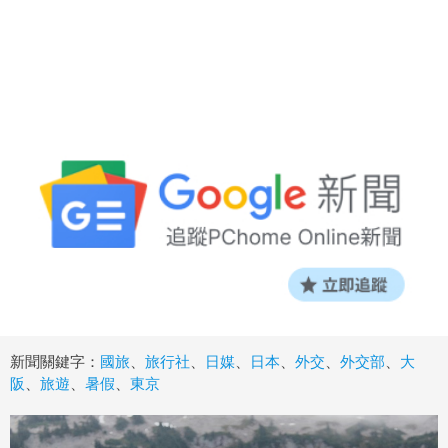
新聞關鍵字：
國旅
、
旅行社
、
日媒
、
日本
、
外交
、
外交部
、
大
阪
、
旅遊
、
暑假
、
東京