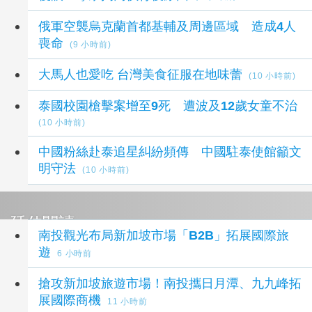
俄軍空襲烏克蘭首都基輔及周邊區域 造成4人
喪命
(9 小時前)
大馬人也愛吃 台灣美食征服在地味蕾
(10 小時前)
泰國校園槍擊案增至9死 遭波及12歲女童不治
(10 小時前)
中國粉絲赴泰追星糾紛頻傳 中國駐泰使館籲文
明守法
(10 小時前)
延伸閱讀
南投觀光布局新加坡市場「B2B」拓展國際旅
遊
6 小時前
搶攻新加坡旅遊市場！南投攜日月潭、九九峰拓
展國際商機
11 小時前