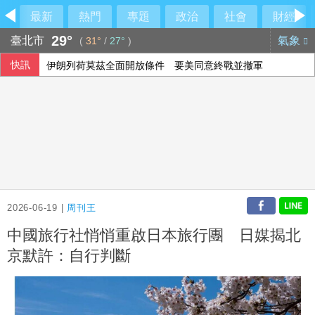
最新
熱門
專題
政治
社會
財經
29°
臺北市
氣象
(
31°
/
27°
)
快訊
伊朗列荷莫茲全面開放條件 要美同意終戰並撤軍
里約直升機墜毀 哥倫比亞一家3名女性罹難
2026-06-19 |
周刊王
中國旅行社悄悄重啟日本旅行團 日媒揭北
京默許：自行判斷