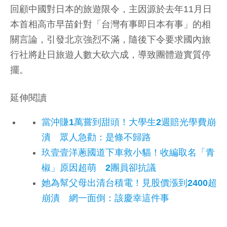
回顧中國對日本的旅遊限令，主因源於去年11月日
本首相高市早苗針對「台灣有事即日本有事」的相
關言論，引發北京強烈不滿，隨後下令要求國內旅
行社將赴日旅遊人數大砍六成，導致團體遊實質停
擺。
延伸閱讀
當沖賺1萬嘗到甜頭！大學生2週賠光學費崩
潰 眾人急勸：是條不歸路
玖壹壹洋蔥國道下車救小貓！收編取名「青
椒」原因超萌 2團員卻抗議
她為幫父母出清台積電！見股價漲到2400超
崩潰 網一面倒：該慶幸這件事