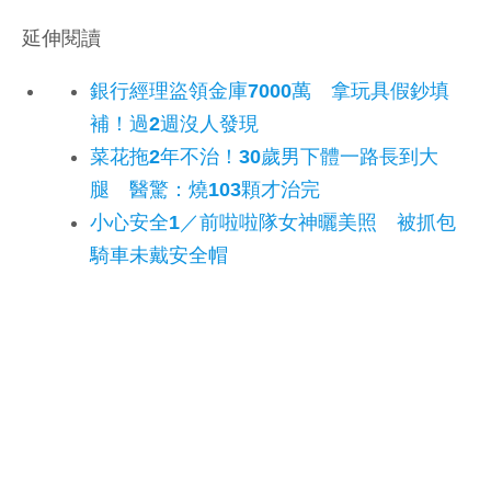
延伸閱讀
銀行經理盜領金庫7000萬 拿玩具假鈔填
補！過2週沒人發現
菜花拖2年不治！30歲男下體一路長到大
腿 醫驚：燒103顆才治完
小心安全1／前啦啦隊女神曬美照 被抓包
騎車未戴安全帽