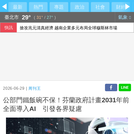
最新
熱門
專題
政治
社會
財經
29°
臺北市
氣象
(
31°
/
27°
)
快訊
搶攻兆元清真經濟 越南企業多元布局全球穆斯林市場
義大利埃特納火山警戒降級 機場重啟准航班入境
2026-06-29 |
周刊王
公部門鐵飯碗不保！芬蘭政府計畫2031年前
全面導入AI 引發各界疑慮