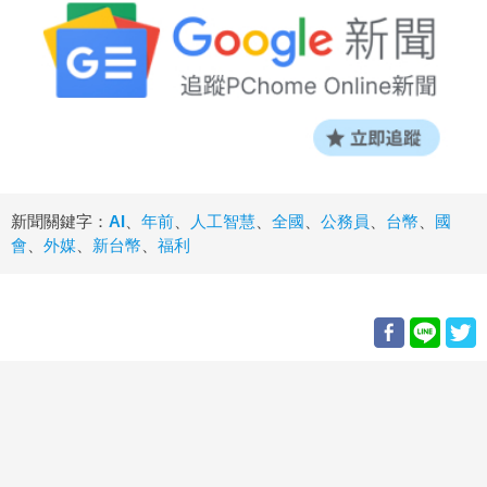
新聞關鍵字：
AI
、
年前
、
人工智慧
、
全國
、
公務員
、
台幣
、
國
會
、
外媒
、
新台幣
、
福利