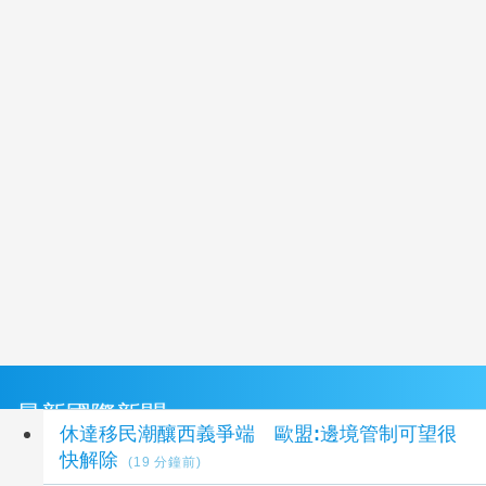
最新國際新聞
休達移民潮釀西義爭端 歐盟:邊境管制可望很
快解除
(19 分鐘前)