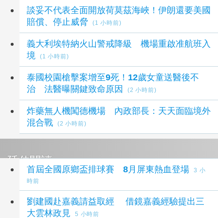
談妥不代表全面開放荷莫茲海峽！伊朗還要美國
賠償、停止威脅
(1 小時前)
義大利埃特納火山警戒降級 機場重啟准航班入
境
(1 小時前)
泰國校園槍擊案增至9死！12歲女童送醫後不
治 法醫曝關鍵致命原因
(2 小時前)
炸藥無人機闖德機場 內政部長：天天面臨境外
混合戰
(2 小時前)
延伸閱讀
首屆全國原鄉盃排球賽 8月屏東熱血登場
3 小
時前
劉建國赴嘉義請益取經 借鏡嘉義經驗提出三
大雲林政見
5 小時前