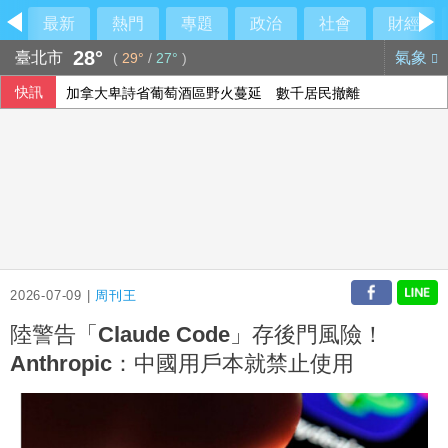
最新
熱門
專題
政治
社會
財經
28°
臺北市
氣象
(
29°
/
27°
)
快訊
加拿大卑詩省葡萄酒區野火蔓延 數千居民撤離
2026-07-09 |
周刊王
陸警告「Claude Code」存後門風險！
Anthropic：中國用戶本就禁止使用