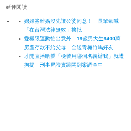
延伸閱讀
媳婦簽離婚沒先讓公婆同意！ 長輩氣喊
「在台灣法律無效」挨批
愛極限運動怕出意外！19歲男大生9400萬
房產存款不給父母 全送青梅竹馬好友
才開直播嗆聲「檢警用哪個名義辦我」就遭
拘提 刑事局證實蹦闆到案調查中