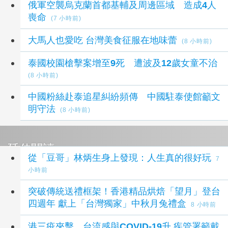
俄軍空襲烏克蘭首都基輔及周邊區域 造成4人
喪命
(7 小時前)
大馬人也愛吃 台灣美食征服在地味蕾
(8 小時前)
泰國校園槍擊案增至9死 遭波及12歲女童不治
(8 小時前)
中國粉絲赴泰追星糾紛頻傳 中國駐泰使館籲文
明守法
(8 小時前)
延伸閱讀
從「豆哥」林炳生身上發現：人生真的很好玩
7
小時前
突破傳統送禮框架！香港精品烘焙「望月」登台
四週年 獻上「台灣獨家」中秋月兔禮盒
8 小時前
港三疫夾擊、台流感與COVID-19升 疾管署籲戴