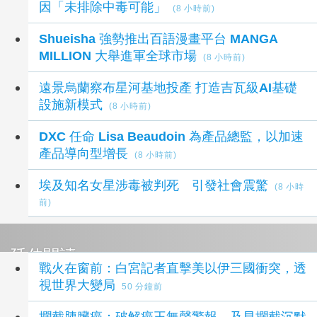
因「未排除中毒可能」
(8 小時前)
Shueisha 強勢推出百語漫畫平台 MANGA
MILLION 大舉進軍全球市場
(8 小時前)
遠景烏蘭察布星河基地投產 打造吉瓦級AI基礎
設施新模式
(8 小時前)
DXC 任命 Lisa Beaudoin 為產品總監，以加速
產品導向型增長
(8 小時前)
埃及知名女星涉毒被判死 引發社會震驚
(8 小時
前)
延伸閱讀
戰火在窗前：白宮記者直擊美以伊三國衝突，透
視世界大變局
50 分鐘前
攔截胰臟癌：破解癌王無聲警報，及早攔截沉默