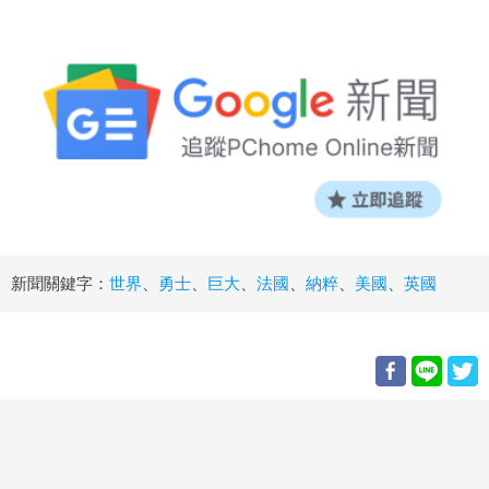
新聞關鍵字：
世界
、
勇士
、
巨大
、
法國
、
納粹
、
美國
、
英國