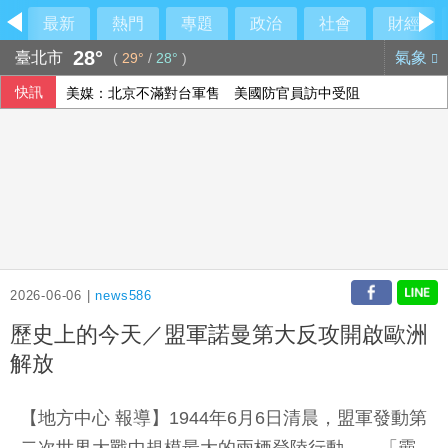
最新
熱門
專題
政治
社會
財經
28°
臺北市
氣象
(
29°
/
28°
)
快訊
美媒：北京不滿對台軍售 美國防官員訪中受阻
伊朗擬禁美以船隻過海峽 國際油價大漲逾3美元
美公布就業報告前夕 美股多收黑
2026-06-06 |
news586
歷史上的今天／盟軍諾曼第大反攻開啟歐洲
解放
【地方中心 報導】1944年6月6日清晨，盟軍發動第