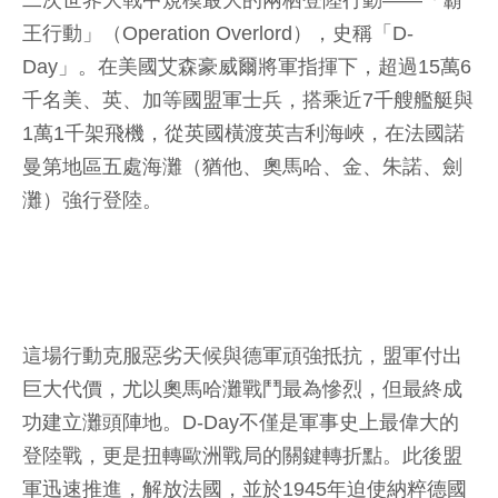
二次世界大戰中規模最大的兩栖登陸行動——「霸
王行動」（Operation Overlord），史稱「D-
Day」。在美國艾森豪威爾將軍指揮下，超過15萬6
千名美、英、加等國盟軍士兵，搭乘近7千艘艦艇與
1萬1千架飛機，從英國橫渡英吉利海峽，在法國諾
曼第地區五處海灘（猶他、奧馬哈、金、朱諾、劍
灘）強行登陸。
這場行動克服惡劣天候與德軍頑強抵抗，盟軍付出
巨大代價，尤以奧馬哈灘戰鬥最為慘烈，但最終成
功建立灘頭陣地。D-Day不僅是軍事史上最偉大的
登陸戰，更是扭轉歐洲戰局的關鍵轉折點。此後盟
軍迅速推進，解放法國，並於1945年迫使納粹德國