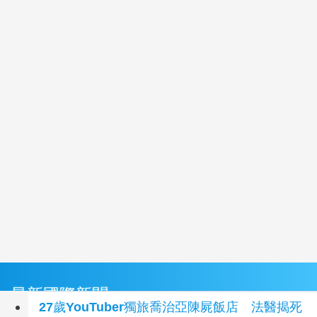
最新國際新聞
27歲YouTuber獨旅喬治亞陳屍飯店 法醫揭死