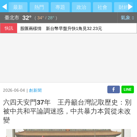
最新
熱門
專題
政治
社會
財經
32°
臺北市
氣象
(
34°
/
28°
)
快訊
股匯兩樣情 新台幣早盤升快1角見32.23元
新台幣開盤升2.5分 為32.29元
侯友宜交棒一尊關公給李四川 背後故事曝光
FBI與中俄合作打擊跨國犯罪 美反情報圈憂國安隱患
2026-06-04 |
創新聞
六四天安門37年 王丹籲台灣記取歷史：別
被中共和平論調迷惑，中共暴力本質從未改
變