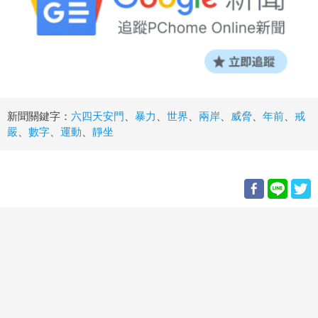
新聞關鍵字：
六四天安門
、
暴力
、
世界
、
兩岸
、
威脅
、
年前
、
戒
嚴
、
數字
、
運動
、
靜坐