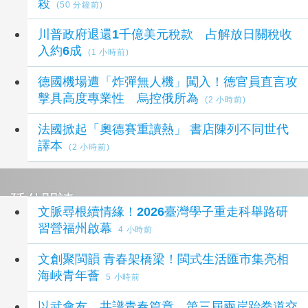
殺
(50 分鐘前)
川普政府退還1千億美元稅款 占解放日關稅收
入約6成
(1 小時前)
德國機場遭「炸彈無人機」闖入！德官員直言攻
擊具高度專業性 烏控俄所為
(2 小時前)
法國掀起「奧德賽重讀熱」 書店陳列不同世代
譯本
(2 小時前)
延伸閱讀
文脈尋根續情緣！2026臺灣學子重走科舉路研
習營福州啟幕
4 小時前
文創聚閩韻 青春架橋梁！閩式生活匯市集亮相
海峽青年薈
5 小時前
以武會友 共譜青春篇章 第三屆兩岸跆拳道交