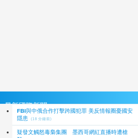
最新國際新聞
FBI與中俄合作打擊跨國犯罪 美反情報圈憂國安
隱患
(18 分鐘前)
疑發文觸怒毒梟集團 墨西哥網紅直播時遭槍