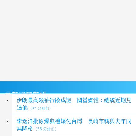
最新國際新聞
伊朗最高領袖行蹤成謎 國營媒體：總統近期見
過他
(35 分鐘前)
李逸洋批原爆典禮矮化台灣 長崎市稱與去年同
無降格
(55 分鐘前)