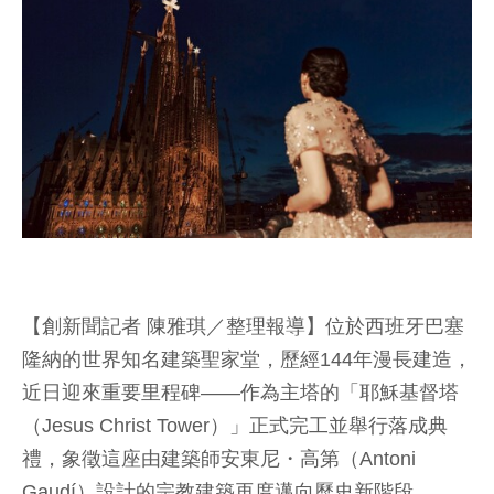
【創新聞記者 陳雅琪／整理報導】位於西班牙巴塞
隆納的世界知名建築聖家堂，歷經144年漫長建造，
近日迎來重要里程碑——作為主塔的「耶穌基督塔
（Jesus Christ Tower）」正式完工並舉行落成典
禮，象徵這座由建築師安東尼・高第（Antoni
Gaudí）設計的宗教建築再度邁向歷史新階段。