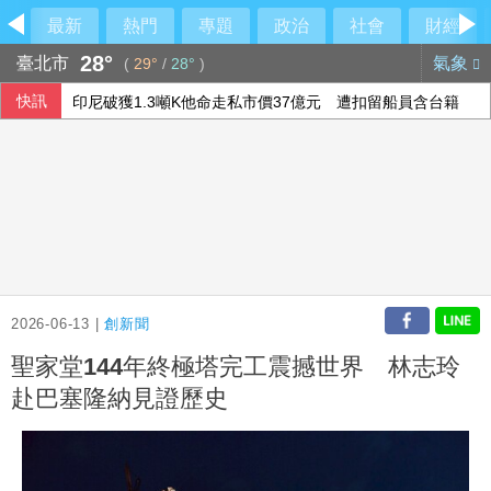
最新
熱門
專題
政治
社會
財經
28°
臺北市
氣象
(
29°
/
28°
)
快訊
印尼破獲1.3噸K他命走私市價37億元 遭扣留船員含台籍
澤倫斯基：最多5萬名北韓軍人將部署至俄羅斯
台北永豐旺寶職業隊 奪T3X台灣聯賽台北站冠軍
伊朗最高領袖行蹤成謎 國營媒體：總統近期見過他
2026-06-13 |
創新聞
聖家堂144年終極塔完工震撼世界 林志玲
赴巴塞隆納見證歷史