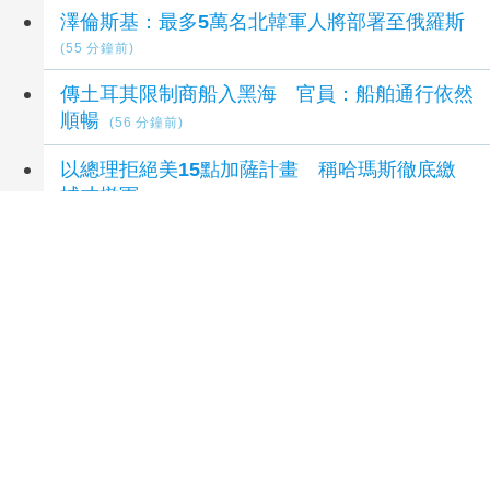
澤倫斯基：最多5萬名北韓軍人將部署至俄羅斯
(55 分鐘前)
傳土耳其限制商船入黑海 官員：船舶通行依然
順暢
(56 分鐘前)
以總理拒絕美15點加薩計畫 稱哈瑪斯徹底繳
械才撤軍
(1 小時前)
延伸閱讀
孩子未來有沒有競爭力？父母最該做的是這件
事
3 小時前
七族文化輪番上台 TAKAO兒童親子族語夏令營
成果展 親子共學玩出族語力
4 小時前
2026還沒喊順口！剩4個月要跨年 一票網友感
嘆：人越大時間過越快
2 天前