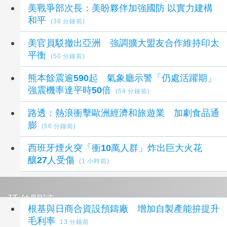
美戰爭部次長：美盼夥伴加強國防 以實力建構
和平
(38 分鐘前)
美官員駁撤出亞洲 強調擴大盟友合作維持印太
平衡
(50 分鐘前)
熊本餘震逾590起 氣象廳示警「仍處活躍期」
強震機率達平時50倍
(54 分鐘前)
路透：熱浪衝擊歐洲經濟和旅遊業 加劇食品通
膨
(56 分鐘前)
西班牙煙火突「衝10萬人群」炸出巨大火花
釀27人受傷
(1 小時前)
延伸閱讀
根基與日商合資設預鑄廠 增加自製產能拚提升
毛利率
13 分鐘前