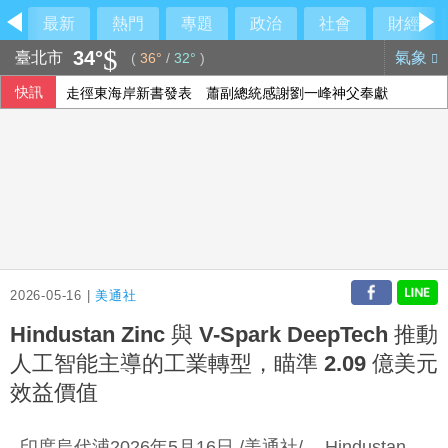
最新
熱門
專題
政治
社會
財經
34°
臺北市
氣象
(
36°
/
32°
)
快訊
走徑東海岸新書發表 蕭副總統感謝劉一峰神父奉獻
爽吃米其林錯過飛機？王育敏全甩鍋給「它」
美就業人數意外減Fed升息疑慮降 亞股多隨美股收高
台積電Sony擬合資生產影像晶片 專家：深化研發合作
2026-05-16 |
美通社
Hindustan Zinc 與 V-Spark DeepTech 推動
人工智能主導的工業轉型，瞄準 2.09 億美元
效益價值
印度烏代浦2026年5月16日 /美通社/ -- Hindustan