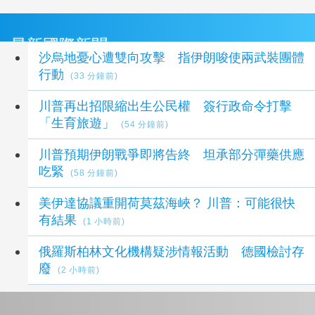
最新國際新聞
沙烏地憂心遭雙向攻擊 指伊朗唆使兩武裝團體
行動
(33 分鐘前)
川普再出招限縮出生公民權 簽行政命令打擊
「生育旅遊」
(54 分鐘前)
川普預期伊朗戰爭即將告終 坦承部分彈藥供應
吃緊
(58 分鐘前)
美伊達協議重開荷莫茲海峽？ 川普：可能很快
有結果
(1 小時前)
俄羅斯柏林文化機構疑涉情報活動 德國檢討存
廢
(2 小時前)