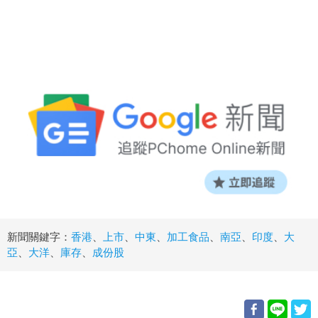
新聞關鍵字：
香港
、
上市
、
中東
、
加工食品
、
南亞
、
印度
、
大
亞
、
大洋
、
庫存
、
成份股