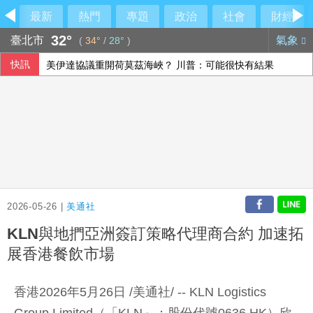
最新
熱門
專題
政治
社會
財經
32°
臺北市
氣象
(
34°
/
28°
)
快訊
美伊達協議重開荷莫茲海峽？ 川普：可能很快有結果
台積電ADR小漲 投顧：台股短期急漲留意季線攻防
楊德昌影展布魯塞爾登場 藉大師作品探索台灣文化
孩子搭飛機鬧不停？專家教6招安撫 別只急著要求「不要哭
2026-05-26 |
美通社
KLN與地捫亞洲簽訂策略代理商合約 加速拓
展香港餐飲市場
香港2026年5月26日 /美通社/ -- KLN Logistics