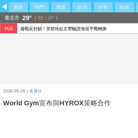
最新
熱門
專題
政治
社會
財經
29°
臺北市
(
31°
/
27°
)
快訊
備戰反封鎖！管碧玲赴左營驗證海巡平戰轉換
許富凱父親節登小巨蛋 「我的心肝寶貝」思念爸爸
大馬人也愛吃 台灣美食征服在地味蕾
今彩539第115192期開獎
2026-05-28 |
美通社
World Gym宣布與HYROX策略合作