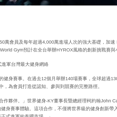
、50萬會員及每年超過4,000萬進場人次的強大基礎，加速 
World Gym預計在全台舉辦HYROX風格的創新挑戰
式進軍台灣最大健身網絡
健身賽事。在過去12個月舉辦140場賽事，全球超過130萬
運中，為會員打造從認知、參與到競賽的完整路徑。
合作夥伴。」世界健身-KY董事長暨總經理柯約翰John Car
的健身賽事體驗。這項合作，不僅將世界級的健身創新帶
將正式進軍的泰國市場。」