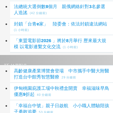
法總統大選倒數8個月 親俄網絡針對3名參選
人造謠
(42 分鐘前)
封鎖「台青e家」 陸委會：依法封鎖違法網站
(1 小時前)
「東盟電影節2026 」將於8月舉行 歷來最大規
模 以電影連繫文化交流
(1 小時前)
延伸閱讀
高齡健康產業博覽會登場 中市攜手中醫大附醫
打造台中館秀智慧醫療
29 分鐘前
伊甸桃園庇護工場中秋禮盒開賣 幸福滋味早鳥
優惠9折起
40 分鐘前
「幸福台中號」親子日啟航 小小職人體驗陪孩
子勇敢追夢
53 分鐘前