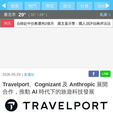
最新
熱門
專題
政治
社會
財經
29°
臺北市
氣象
(
31°
/
28°
)
快訊
台師赴中任教遭拘2個月 羅文嘉示警：國人須評估兩岸法治
綠營點名江啟臣為疫苗案道歉 江辦反批：政府買不夠才需民
中東戰事推升樹脂成本 日本扭蛋業靠中國庫存抵銷風險
慈濟遭詐綠營「見獵心喜」？ 藍營：別想將陳時中捧回神壇
2026-05-29 |
美通社
Travelport、Cognizant 及 Anthropic 展開
合作，推動 AI 時代下的旅遊科技發展