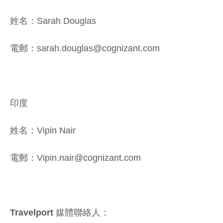
姓名：Sarah Douglas
電郵：sarah.douglas@cognizant.com
印度
姓名：Vipin Nair
電郵：Vipin.nair@cognizant.com
Travelport 媒體聯絡人：