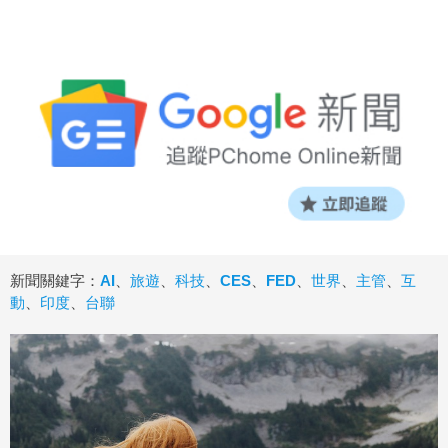
新聞關鍵字：
AI
、
旅遊
、
科技
、
CES
、
FED
、
世界
、
主管
、
互
動
、
印度
、
台聯