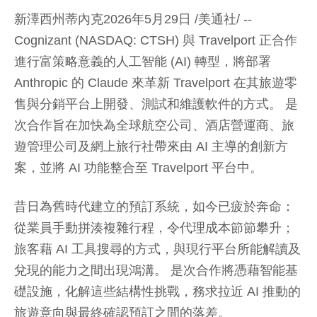
新澤西州蒂內克2026年5月29日 /美通社/ --
Cognizant (NASDAQ: CTSH) 與 Travelport 正合作
進行富策略意義的人工智能 (AI) 轉型，將部署
Anthropic 的 Claude 來革新 Travelport 在其旅遊零
售與分銷平台上開發、測試和維護軟件的方式。 是
次合作旨在加快為全球航空公司、酒店營運商、旅
遊管理公司及網上旅行社帶來由 AI 主導的創新方
案，並將 AI 功能整合至 Travelport 平台中。
昔日為舊時代建立的預訂系統，如今已疲於奔命：
從業員手動拼湊複雜行程，令代理成本節節攀升；
旅客藉 AI 工具搜尋的方式，與現行平台所能解讀及
兌現的能力之間出現鴻溝。 是次合作將憑藉智能基
礎設施，化解這些結構性挑戰，務求拉近 AI 推動的
旅遊意向與最終確認預訂之間的落差。