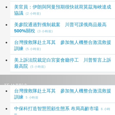
美官員：伊朗與阿曼預期很快就荷莫茲海峽達成
協議
(2 小時前)
美參院通過對俄制裁案 川普可課俄商品最高
500%關稅
(3 小時前)
台灣搜救隊赴土耳其 參加無人機整合激流救援
訓練
(5 小時前)
美上訴法院裁定白宮宴會廳停工 川普誓言上訴
最高院
(5 小時前)
延伸閱讀
台灣搜救隊赴土耳其 參加無人機整合激流救援
訓練
5 小時前
中保科打造智慧照顧生態系 布局高齡市場
6 小時
前