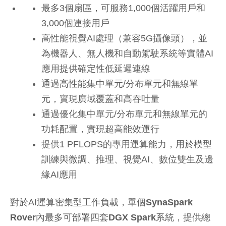
最多3個扇區，可服務1,000個活躍用戶和
3,000個連接用戶
高性能視覺AI處理（兼容5G攝像頭），並
為機器人、無人機和自動駕駛系統等實體AI
應用提供確定性低延遲連線
通過高性能集中單元/分布單元和無線單
元，實現廣域覆蓋和高吞吐量
通過優化集中單元/分布單元和無線單元的
功耗配置，實現超高能效運行
提供1 PFLOPS的專用運算能力，用於模型
訓練與微調、推理、視覺AI、數位雙生及邊
緣AI應用
對於AI運算密集型工作負載，單個
SynaSpark
Rover
內最多可部署四套
DGX Spark
系統，提供總