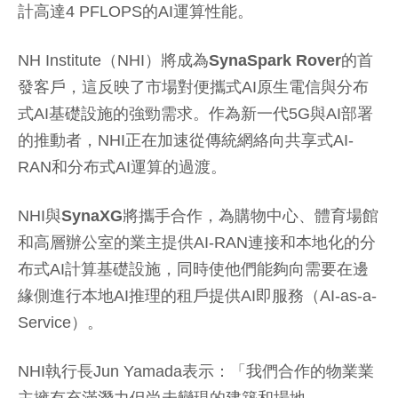
計高達4 PFLOPS的AI運算性能。
NH Institute（NHI）將成為
SynaSpark Rover
的首
發客戶，這反映了市場對便攜式AI原生電信與分布
式AI基礎設施的強勁需求。作為新一代5G與AI部署
的推動者，NHI正在加速從傳統網絡向共享式AI-
RAN和分布式AI運算的過渡。
NHI與
SynaXG
將攜手合作，為購物中心、體育場館
和高層辦公室的業主提供AI-RAN連接和本地化的分
布式AI計算基礎設施，同時使他們能夠向需要在邊
緣側進行本地AI推理的租戶提供AI即服務（AI-as-a-
Service）。
NHI執行長Jun Yamada表示：「我們合作的物業業
主擁有充滿潛力但尚未變現的建築和場地。