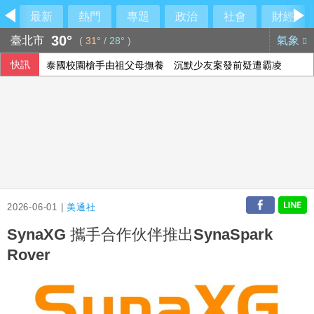
最新
熱門
專題
政治
社會
財經
30°
臺北市
氣象
(
31°
/
28°
)
快訊
泰國校園槍手由祖父母撫養 沉默少友案發前疑遭霸凌
2026-06-01 |
美通社
SynaXG 攜手合作伙伴推出SynaSpark
Rover