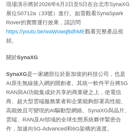
現場演示將於2026年6月2日至5日在台北市SynaXG
展位S0712a（33號）進行。如需觀看SynaSpark
Rover的實際運行效果，請訪問
https://youtu.be/waWowqBdhME
觀看完整產品視
頻。
關於
SynaXG
SynaXG
是一家總部位於新加坡的科技公司，也是
AI原生無線接入網的開創者。其統一軟件平台將5G
RAN與AI功能集成於共享的商業硬之上，使電信
商、超大型雲端服務業者和企業能夠部署高性能、
高能效且可變現的AI驅動型網絡。SynaXG與晶片、
雲端、RAN及AI領域的全球生態系統夥伴緊密合
作，加速向5G-Advanced和6G架構的過渡。