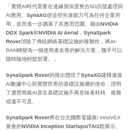
「實體AI時代需要在邊緣側深度整合5G訊號處理與
AI應用。
SynaXG
使這些先進能力可為任何企業所
用，從而進一步擴展了其應用范圍。藉由
NVIDIA
DGX Spark
和
NVIDIA AI Aerial
，
SynaSpark
Rover
消除了傳統網絡基礎設施的複雜性，將AI-
RAN轉變為一個使用者友善的解決方案，幾乎可以
隨時隨地輕鬆部署。」
SynaSpark Rover
的推出體現了
SynaXG
建構連接
AI數據中心與實體世界的基礎設施層的使命，證明
了運營商級AI原生基礎設施不再意味著耗時、複雜
或遙不可及。
SynaSpark Rover
將在台北國際電腦展/ InnoVEX
展會的
NVIDIA Inception Startups/TAI1
館展示。