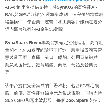
AI Aerial平台提供支持，將
SynaXG
的高性能AI-
RAN與GPU加速的AI運算集成到一個完整的箱式網
絡架構中，使企業、運營商和工業客戶能夠在幾分
鍾內部署私有的AI原生5G網路。
SynaSpark Rover
專為需要確定性低延遲、高吞吐
量和本地化AI處理的環境而打造，應用場景涵蓋智
慧製造工廠、倉庫、港口、船舶、公用事業站點、
應急救援行動、體育場館、商展、會議及音樂會
等。
該平台提供完全集成的部署堆棧，包含5G核心網
路、前傳、高性能無線單元及集成電源，同時支持
Sub-6GHz和毫米波頻段。每個
DGX Spark
支持：