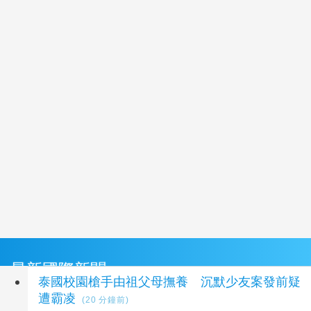
最新國際新聞
泰國校園槍手由祖父母撫養 沉默少友案發前疑
遭霸凌
(20 分鐘前)