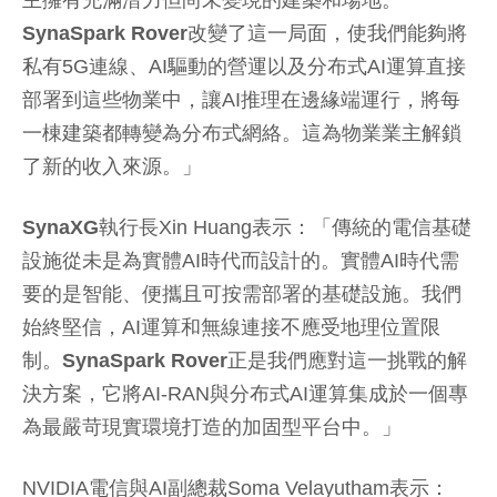
SynaSpark Rover
改變了這一局面，使我們能夠將
私有5G連線、AI驅動的營運以及分布式AI運算直接
部署到這些物業中，讓AI推理在邊緣端運行，將每
一棟建築都轉變為分布式網絡。這為物業業主解鎖
了新的收入來源。」
SynaXG
執行長Xin Huang表示：「傳統的電信基礎
設施從未是為實體AI時代而設計的。實體AI時代需
要的是智能、便攜且可按需部署的基礎設施。我們
始終堅信，AI運算和無線連接不應受地理位置限
制。
SynaSpark Rover
正是我們應對這一挑戰的解
決方案，它將AI-RAN與分布式AI運算集成於一個專
為最嚴苛現實環境打造的加固型平台中。」
NVIDIA電信與AI副總裁Soma Velayutham表示：