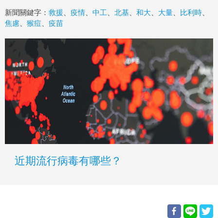
新聞關鍵字：
救援
、
疫情
、
中工
、
北基
、
和大
、
大量
、
比利時
、
焦慮
、
猴痘
、
疫苗
近期流行病毒有哪些？