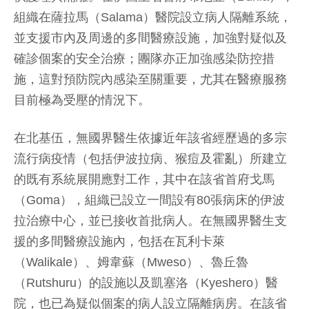
組織在薩拉馬（Salama）醫院設立病人隔離系統，
並支援市內及周邊的多間醫療設施，加強對疑似及
確診個案的安全治療；團隊亦正加強感染防控措
施，這對預防院內感染至關重要，尤其在醫療服務
目前極為受壓的情況下。
在北基伍，無國界醫生依據近年該省經歷過的多宗
流行病疫情（包括伊波拉病、猴痘及霍亂）所建立
的既有系統展開應對工作，其中在該省首府戈馬
（Goma），組織已設立一間設有80張病床的伊波
拉治療中心，並已接收首批病人。在無國界醫生支
援的多間醫療設施內，包括在瓦利卡萊
（Walikale）、姆韋蘇（Mweso）、魯丘魯
（Rutshuru）的設施以及凱塞洛（Kyeshero）醫
院，也已為疑似個案的病人設立隔離病房。在該省