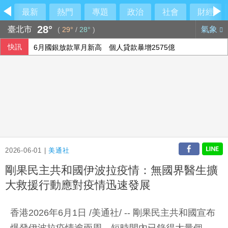
最新
熱門
專題
政治
社會
財經
28°
臺北市
氣象
(
29°
/
28°
)
快訊
6月國銀放款單月新高 個人貸款暴增2575億
行員勾結地政士收回扣 15家銀行60多人涉案
民俗月不怕阿飄作祟 6張神明卡護佑平安
2026-06-01 |
美通社
剛果民主共和國伊波拉疫情：無國界醫生擴
大救援行動應對疫情迅速發展
香港2026年6月1日 /美通社/ -- 剛果民主共和國宣布