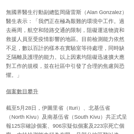
無國界醫生行動副總監岡薩雷斯（Alan Gonzalez）
醫生表示：「我們正在極為艱難的環境中工作。過
去兩周，航空和陸路交通的限制，阻礙運送物資和
救援人員至受疫情影響的地區。目前檢測能力依然
不足，數以百計的樣本在實驗室等待處理，同時缺
乏隔離及護理的能力。以上因素均阻礙迅速擴大應
對工作的規模，並在社區中引發了合理的焦慮與恐
懼。」
個案數目攀升
截至5月28日，伊圖里省（Ituri）、北基伍省
（North Kivu）及南基伍省（South Kivu）共正式呈
報125宗確診個案、906宗疑似個案及223宗死亡個