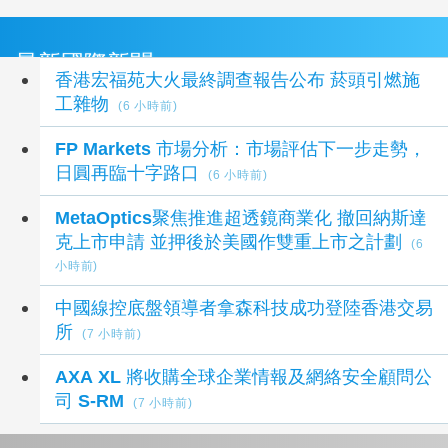
最新國際新聞
香港宏福苑大火最終調查報告公布 菸頭引燃施
工雜物
(6 小時前)
FP Markets 市場分析：市場評估下一步走勢，
日圓再臨十字路口
(6 小時前)
MetaOptics聚焦推進超透鏡商業化 撤回納斯達
克上市申請 並押後於美國作雙重上市之計劃
(6
小時前)
中國線控底盤領導者拿森科技成功登陸香港交易
所
(7 小時前)
AXA XL 將收購全球企業情報及網絡安全顧問公
司 S-RM
(7 小時前)