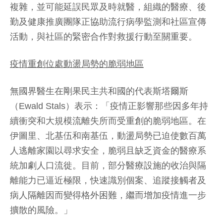
複雜，並可能延誤民眾及時就醫，組織的醫療、後
勤及健康推廣團隊正協助流行病學監測和社區宣傳
活動，與社區的緊密合作對救援行動至關重要。
疫情重創位處動盪局勢的脆弱地區
無國界醫生在剛果民主共和國的代表斯塔爾斯
（Ewald Stals）表示：「疫情正影響那些因多年持
續衝突和大規模流離失所而受重創的脆弱地區。在
伊圖里、北基伍和南基伍，動盪局勢已迫使數百萬
人逃離家園以尋求安全，脆弱且缺乏資金的醫療系
統加劇人口流徙。目前，部分醫療設施的收治與隔
離能力已逼近極限，快速識別個案、追蹤接觸者及
病人隔離因而變得格外困難，繼而增加疫情進一步
擴散的風險。」