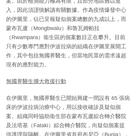
案。由於檢測能力極為有限，且部分地區難以進
入，因此須謹慎解讀有關數據。作為疫情爆發中心
的伊圖里，佔已呈報疑似個案總數的九成以上，而
蒙布瓦盧（Mongbwalu）和魯瓦姆帕拉
（Rwampara）衞生區的個案數目正在攀升。目前
只有少數專門應對伊波拉病的組織在伊圖里展開工
作，其中包括無國界醫生，但當地民眾的需求遠超
現有的應對能力。
無國界醫生擴大救援行動
在伊圖里，無國界醫生已開始興建一間設有 65 張病
床的伊波拉病治療中心，用以接收確診及疑似個
案。組織同時協助衞生部在蒙布瓦盧綜合轉介醫院
及法塔基（Fataki）綜合轉介醫院，向疑似個案提
供護理與隔離。在伊圖里省首府布尼亞（Bunia），