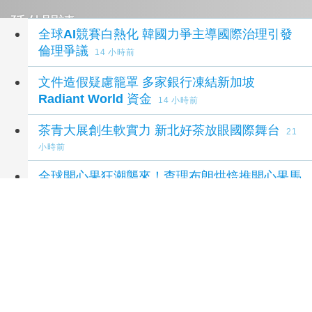
延伸閱讀
全球AI競賽白熱化 韓國力爭主導國際治理引發
倫理爭議
14 小時前
文件造假疑慮籠罩 多家銀行凍結新加坡
Radiant World 資金
14 小時前
茶青大展創生軟實力 新北好茶放眼國際舞台
21
小時前
全球開心果狂潮襲來！查理布朗烘焙推開心果馬
卡龍、黑糖奶茶米捲等12款中秋禮盒預購開跑
1 天前
「微光流金戲院」跨世代共鳴！觀眾感動落淚攜
友重遊 漂移拼博共同記憶持續發酵
1 天前