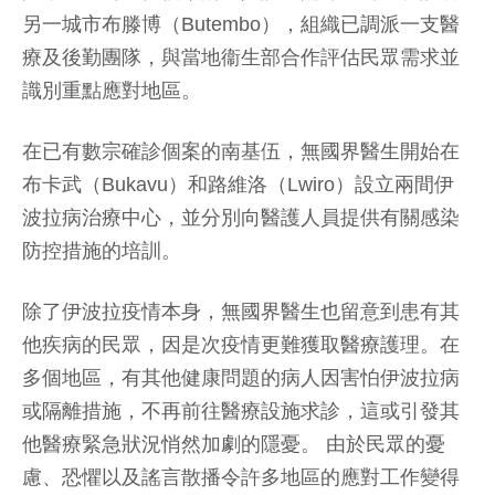
另一城市布滕博（Butembo），組織已調派一支醫
療及後勤團隊，與當地衞生部合作評估民眾需求並
識別重點應對地區。
在已有數宗確診個案的南基伍，無國界醫生開始在
布卡武（Bukavu）和路維洛（Lwiro）設立兩間伊
波拉病治療中心，並分別向醫護人員提供有關感染
防控措施的培訓。
除了伊波拉疫情本身，無國界醫生也留意到患有其
他疾病的民眾，因是次疫情更難獲取醫療護理。在
多個地區，有其他健康問題的病人因害怕伊波拉病
或隔離措施，不再前往醫療設施求診，這或引發其
他醫療緊急狀況悄然加劇的隱憂。 由於民眾的憂
慮、恐懼以及謠言散播令許多地區的應對工作變得