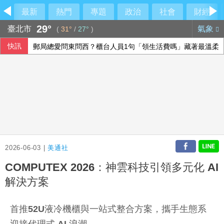
最新
熱門
專題
政治
社會
財經
29°
臺北市
氣象
(
31°
/
27°
)
快訊
郵局總愛問東問西？櫃台人員1句「領生活費嗎」藏著最溫柔
北市女住家產子夭折 檢警將相驗釐清死因
漢光首驗證隨軍記者 學者：媒體受指管、軍方尊重報導
休達移民潮釀西義爭端 歐盟:邊境管制可望很快解除
2026-06-03 |
美通社
COMPUTEX 2026：神雲科技引領多元化 AI
解決方案
首推
52U
液冷機櫃與一站式整合方案，攜手生態系