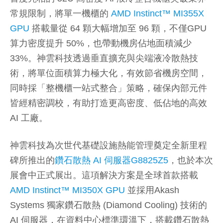
常規限制，將單一機櫃的
AMD Instinct™ MI355X
GPU
搭載量從 64 顆大幅增加至 96 顆，不僅GPU
算力密度提升 50%，也帶動機房佔地面積減少
33%。神雲科技透過垂直擴充與尖端液冷散熱技
術，將單位面積算力極大化，有效節省機房空間，
同時採「整機櫃一站式整合」策略，確保內部元件
皆經精密調校，有助打造更高密度、低佔地的高效
AI 工廠。
神雲科技為次世代基礎設施熱能管理奠定全新里程
碑所推出的
鑽石散熱 AI 伺服器G8825Z5
，也於本次
展會中正式展出。這項解決方案是全球首款搭載
AMD Instinct™ MI350X GPU
並採用Akash
Systems 獨家鑽石散熱 (Diamond Cooling) 技術的
AI 伺服器，在資料中心標準環溫下，搭載鑽石散熱