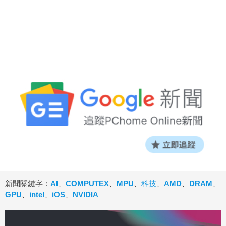
新聞關鍵字：
AI
、
COMPUTEX
、
MPU
、
科技
、
AMD
、
DRAM
、
GPU
、
intel
、
iOS
、
NVIDIA