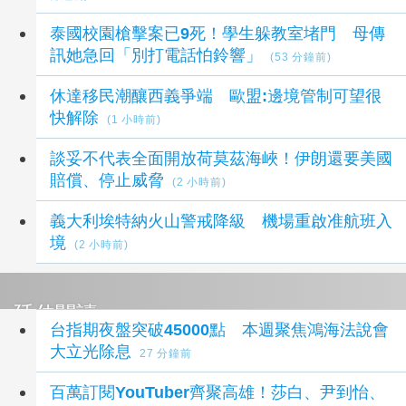
泰國校園槍擊案已9死！學生躲教室堵門 母傳
訊她急回「別打電話怕鈴響」
(53 分鐘前)
休達移民潮釀西義爭端 歐盟:邊境管制可望很
快解除
(1 小時前)
談妥不代表全面開放荷莫茲海峽！伊朗還要美國
賠償、停止威脅
(2 小時前)
義大利埃特納火山警戒降級 機場重啟准航班入
境
(2 小時前)
延伸閱讀
台指期夜盤突破45000點 本週聚焦鴻海法說會
大立光除息
27 分鐘前
百萬訂閱YouTuber齊聚高雄！莎白、尹到怡、