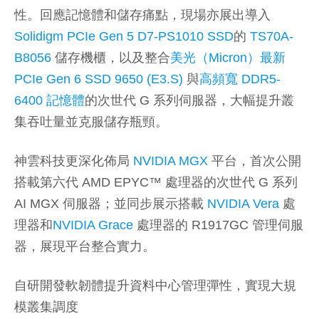
性。回應記憶體和儲存痛點，現場亦展出導入
Solidigm PCIe Gen 5 D7-PS1010 SSD
的
TS70A-
B8056
儲存機櫃，以及整合
美光（Micron）最新
PCIe Gen 6 SSD 9650 (E3.S)
與
高頻寬 DDR5-
6400 記憶體
的次世代 G 系列伺服器，大幅提升叢
集吞吐量並克服儲存瓶頸。
神雲科技更深化佈局
NVIDIA MGX
平台，首次公開
搭載第六代 AMD EPYC™ 處理器的次世代 G 系列
AI MGX 伺服器；並同步展示搭載
NVIDIA Vera
處
理器和
NVIDIA Grace
處理器的 R1917GC 管理伺服
器，展現平台整合實力。
自研開發軟韌體提升資料中心管理彈性，實現大規
模叢集調度