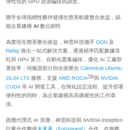
彈性化的 GPU 資源編排與調度。
聯手全球指標性夥伴發揮生態系軟硬整合效益，賦
能企業建構
AI
數位韌性
為實現生態系整合效益，神雲科技攜手
DDN
及
Rafay
推出一站式解決方案，透過精準匹配數據吞
吐與 GPU 算力、自動化叢集編排，優化 AI 工廠部
署效率；伺服器部分則全面整合
Canonical Ubuntu
TM
26.04 LTS
服務，支援
AMD ROCm
與
NVIDIA
CUDA
等 AI 開發工具，在簡化設定流程、提升部署
便利性的同時，為企業建構具高擴展性的工作環
境。
因應代理式 AI 浪潮，神雲科技與 NVIDIA Inception
計畫合作夥伴
未來巢（Futurenest）
合作，在旗艦