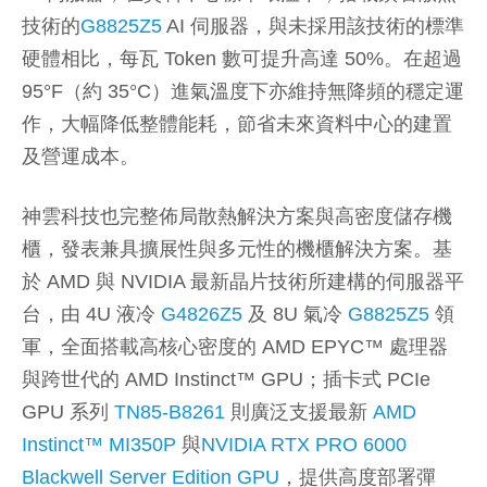
技術的
G8825Z5
AI 伺服器，與未採用該技術的標準
硬體相比，每瓦 Token 數可提升高達 50%。在超過
95°F（約 35°C）進氣溫度下亦維持無降頻的穩定運
作，大幅降低整體能耗，節省未來資料中心的建置
及營運成本。
神雲科技也完整佈局散熱解決方案與高密度儲存機
櫃，發表兼具擴展性與多元性的機櫃解決方案。基
於 AMD 與 NVIDIA 最新晶片技術所建構的伺服器平
台，由 4U 液冷
G4826Z5
及 8U 氣冷
G8825Z5
領
軍，全面搭載高核心密度的 AMD EPYC™ 處理器
與跨世代的 AMD Instinct™ GPU；插卡式 PCIe
GPU 系列
TN85-B8261
則廣泛支援最新
AMD
Instinct™ MI350P
與
NVIDIA RTX PRO 6000
Blackwell Server Edition GPU
，提供高度部署彈