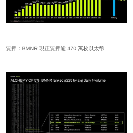
質押：BMNR 現正質押逾 470 萬枚以太幣