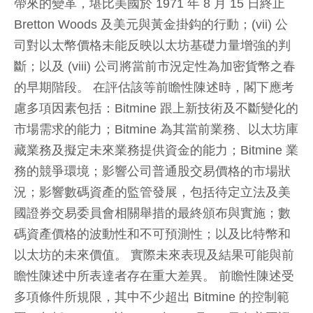
帶來的變革，堪比美國於 1971 年 8 月 15 日終止
Bretton Woods 及美元與黃金掛鈎的行動；(vii) 公
司對以太幣價格未能反映以太坊基礎力量增強的判
斷；以及 (viii) 公司將當前市況定性為加密貨幣之春
的早期階段。 在評估該等前瞻性陳述時，閣下應考
慮多項因素包括：Bitmine 跟上新技術及不斷變化的
市場需求的能力；Bitmine 為其當前業務、以太坊庫
藏業務及擬定未來業務提供資金的能力；Bitmine 業
務的競爭環境；影響公司普通股交易價格的市場狀
況；影響數碼資產的監管發展，包括待定立法及美
國證券交易委員會相關舉措的最終頒布與實施；數
碼資產價格的波動性和不可預測性；以及比特幣和
以太坊的未來價值。 實際未來表現及結果可能與前
瞻性陳述中所表達者存在重大差異。 前瞻性陳述受
多項條件所規限，其中不少超出 Bitmine 的控制範