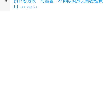
預算恐遭砍 海基會：不排除調漲文書驗證費
用
(44 分鐘前)
北韓夏季酷熱難當 官媒宣傳吃狗肉湯消暑
(46
分鐘前)
先殺祖父母再闖校園開槍！泰14歲少年疑遭霸
凌報復 案發前還看5段槍擊片
(48 分鐘前)
延伸閱讀
國發會送6家生醫新創赴美培訓 累計促成11件
投資案
20 分鐘前
AI 晶片商 Ambiq Micro 新加坡雙重上市，鎖定
亞洲人才與市場
29 分鐘前
台股本週上漲1106點 上市公司總市值升至
144.5兆元
50 分鐘前