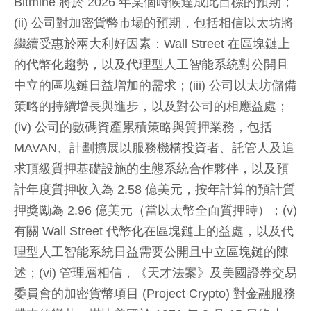
Bitmine 將於 2026 年某個時候達成此目標的預期；
(ii) 公司對加密貨幣市場的預期，包括相信以太坊將
繼續受惠於兩大利好因素：Wall Street 在區塊鏈上
的代幣化趨勢，以及代理型人工智能系統對公開且
中立的區塊鏈日益增加的需求；(iii) 公司以太坊儲備
策略的持續增長與進步，以及對公司的相應益處；
(iv) 公司的數碼資產累積策略與質押業務，包括
MAVAN、計劃擴展以服務機構投資者、託管人及追
求頂級質押基礎設施的生態系統合作夥伴，以及預
計年度質押收入為 2.58 億美元，按年計算的預計質
押獎勵為 2.96 億美元（當以太幣全面質押時）；(v)
有關 Wall Street 代幣化在區塊鏈上的益處，以及代
理型人工智能系統日益需要公開且中立區塊鏈的陳
述；(vi) 管理層相信，《天才法案》及美國證券交易
委員會的加密貨幣項目 (Project Crypto) 對金融服務