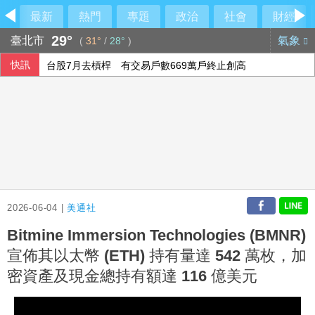
最新
熱門
專題
政治
社會
財經
29°
臺北市
氣象
(
31°
/
28°
)
快訊
台股7月去槓桿 有交易戶數669萬戶終止創高
TISA金融共好計畫9月起跑 150場活動深入校園
財政部估全年出口坐8望9 超過8500億美元沒問題
回應官員攻擊 香港記協：歡迎在港新聞工作者參與
2026-06-04 |
美通社
Bitmine Immersion Technologies (BMNR)
宣佈其以太幣 (ETH) 持有量達 542 萬枚，加
密資產及現金總持有額達 116 億美元