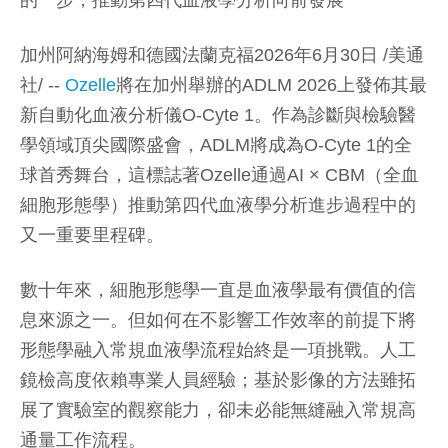
的一步，推動第四代血液學分析向前發展
加州阿納海姆和德國法蘭克福2026年6月30日 /美通
社/ --
Ozelle
將在加州舉辦的ADLM 2026上發佈其最
新自動化血液分析儀O-Cyte 1。作為診斷與檢驗醫
學領域頂尖國際盛會，ADLM將成為O-Cyte 1的全
球首秀舞台，這標誌著Ozelle通過AI × CBM（全血
細胞形態學）推動第四代血液學分析進步過程中的
又一重要里程碑。
數十年來，細胞形態學一直是血液學最有價值的信
息來源之一。但如何在不影響工作效率的前提下將
形態學融入常規血液學流程始終是一項挑戰。人工
鏡檢高度依賴專業人員經驗；基於影像的方法雖拓
展了實驗室的觀察能力，卻未必能無縫融入常規高
通量工作流程。