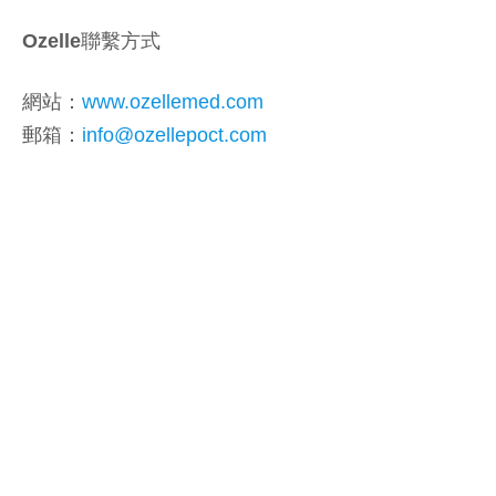
Ozelle
聯繫方式
網站：
www.ozellemed.com
郵箱：
info@ozellepoct.com