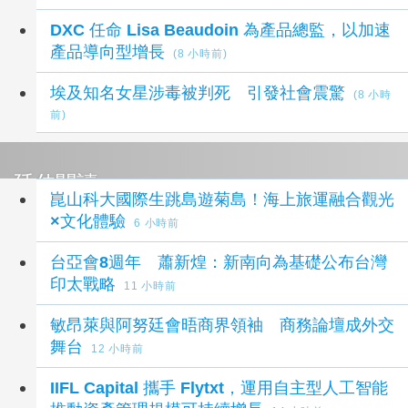
DXC 任命 Lisa Beaudoin 為產品總監，以加速
產品導向型增長
(8 小時前)
埃及知名女星涉毒被判死 引發社會震驚
(8 小時
前)
延伸閱讀
崑山科大國際生跳島遊菊島！海上旅運融合觀光
×文化體驗
6 小時前
台亞會8週年 蕭新煌：新南向為基礎公布台灣
印太戰略
11 小時前
敏昂萊與阿努廷會晤商界領袖 商務論壇成外交
舞台
12 小時前
IIFL Capital 攜手 Flytxt，運用自主型人工智能