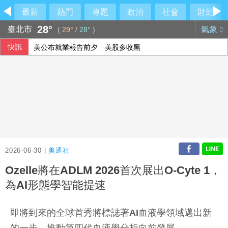
最新
熱門
專題
政治
社會
財經
28°
臺北市
氣象
(
29°
/
28°
)
快訊
美公布就業報告前夕 美股多收黑
美媒：北京不滿對台軍售 美國防官員訪中受阻
伊朗擬禁美以船隻過海峽 國際油價大漲逾3美元
2026-06-30 |
美通社
Ozelle將在ADLM 2026首次展出O-Cyte 1，
為AI形態學智能提速
即將到來的全球首秀將標誌著
AI
血液學領域邁出新