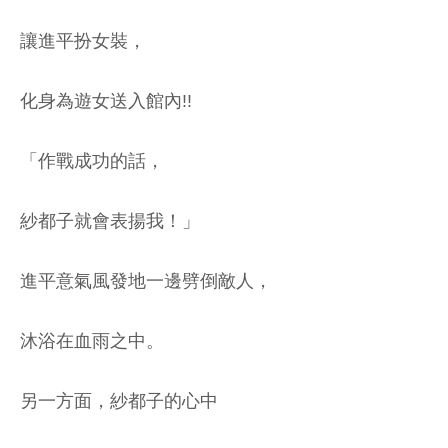
讓進平扮女裝，
化身為遊女送入館內!!
「作戰成功的話，
紗都子就會表揚我！」
進平意氣風發地一邊劈倒敵人，
沐浴在血雨之中。
另一方面，紗都子的心中