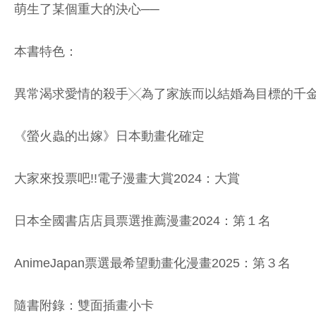
萌生了某個重大的決心──
本書特色：
異常渴求愛情的殺手╳為了家族而以結婚為目標的千
《螢火蟲的出嫁》日本動畫化確定
大家來投票吧!!電子漫畫大賞2024：大賞
日本全國書店店員票選推薦漫畫2024：第１名
AnimeJapan票選最希望動畫化漫畫2025：第３名
隨書附錄：雙面插畫小卡