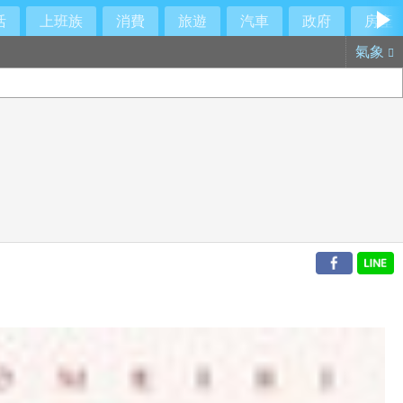
活
上班族
消費
旅遊
汽車
政府
房產
氣象