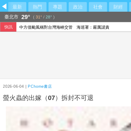
最新
熱門
專題
政治
社會
財經
29°
臺北市
(
31°
/
28°
)
快訊
中方借颱風稱對台灣海峽交管 海巡署：嚴厲譴責
兆基屋管前董事長李建成涉侵占等 北檢聲押禁見
美7月非農就業人數意外減 標普與那指雙雙開高
藍白《兒少未來帳戶條例》送達 行政院批逾越憲政分際將採
2026-06-04 |
PChome書店
螢火蟲的出嫁（07）拆封不可退