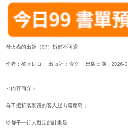
螢火蟲的出嫁（07）拆封不可退
作者：橘オレコ 出版社：青文 出版日期：2026-05-20 
＜內容簡介＞
為了把折磨朝霧的客人趕出這座島，
紗都子一行人擬定的計畫是……