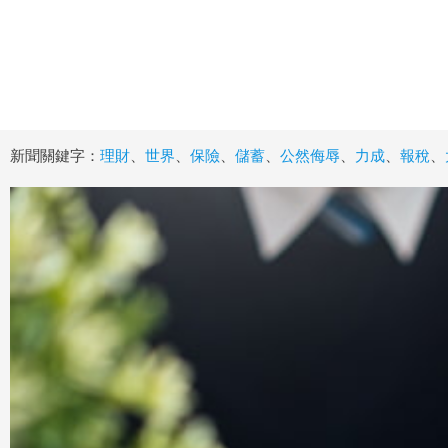
新聞關鍵字：
理財
、
世界
、
保險
、
儲蓄
、
公然侮辱
、
力成
、
報稅
、