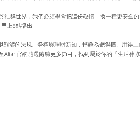
在網路社群世界，我們必須學會把這份熱情，換一種更安全
早上8點播出。
務，將看似艱澀的法規、勞權與理財新知，轉譯為聽得懂、用
或至Alian官網隨選隨聽更多節目，找到屬於你的「生活神