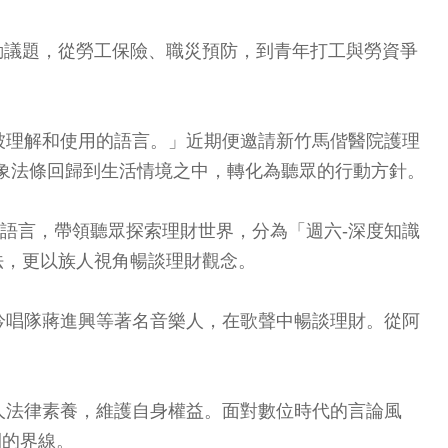
的勞動議題，從勞工保險、職災預防，到青年打工與勞資爭
以被理解和使用的語言。」近期便邀請新竹馬偕醫院護理
，讓抽象法條回歸到生活情境之中，轉化為聽眾的行動方針。
化的語言，帶領聽眾探索理財世界，分為「週六-深度知識
法，更以族人視角暢談理財觀念。
吟唱隊蔣進興等著名音樂人，在歌聲中暢談理財。從阿
人法律素養，維護自身權益。面對數位時代的言論風
間的界線。