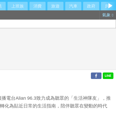
活
上班族
消費
旅遊
汽車
政府
房產
氣象
Alian 96.3致力成為聽眾的「生活神隊友」，推
深知識轉化為貼近日常的生活指南，陪伴聽眾在變動的時代