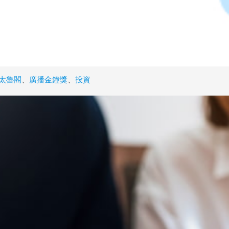
太魯閣
、
廣播金鐘獎
、
投資