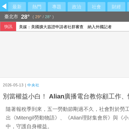
最新
熱門
專題
政治
社會
財經
28°
臺北市
(
29°
/
28°
)
快訊
美媒：美國擴大簽證申請者社群審查 納入外國記者
FCC主席：限制中國機器人進口 旨在提振美國產能
西班牙飛地移民危機 官員促歐盟用籌碼確保摩洛哥配合
2026-05-13 |
中央社
別當權益小白！ Alian廣播電台教你顧工作
隨著報稅季到來，五一勞動節剛過不久，社會對於勞工權
出《Mitengil勞動物語》、《Alian理財集會
中，守護自身權益。