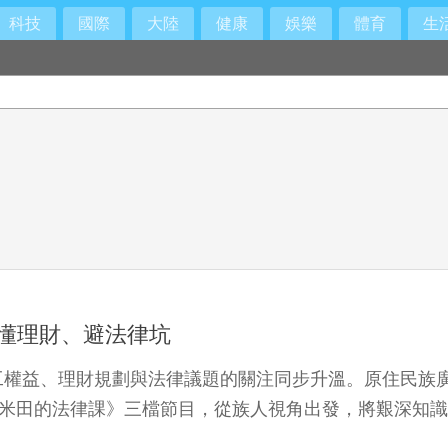
科技
國際
大陸
健康
娛樂
體育
生
、懂理財、避法律坑
益、理財規劃與法律議題的關注同步升溫。原住民族廣播電台
所》與《小米田的法律課》三檔節目，從族人視角出發，將艱