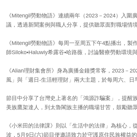
《Mitengil勞動物語》連續兩年（2023－20
議，透過新聞案例與職人分享，提供聽眾面對職場情
《Mitengil勞動物語》每周一至周五下午4點播
師Siloko•Haluwiy希露谷•哈路薇，討論醫
《Alian理財集會所》身為廣播金鐘獎常客，2023
風」與「週日-生活輕理財」兩大主題，於每周六、日
節目中分享了台灣史上著名的「鴻源詐騙案」，提醒
美族鷹架達人，到太魯閣族主播的職場甘苦，鼓勵聽
《小米田的法律課》則以「生活中的法律」為核心，
波，5月9日(六)節目便邀請致力於守護原住民族權