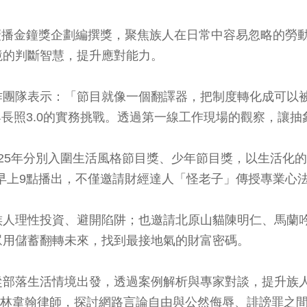
24）入圍廣播金鐘獎企劃編撰獎，聚焦族人在日常中容易忽略
境的判斷智慧，提升應對能力。
出，製作團隊表示：「節目就像一個翻譯器，把制度轉化成可
療勞動環境與長照3.0的實務挑戰。透過第一線工作現場的觀察
－2025年分別入圍生活風格節目獎、少年節目獎，以生活
早上9點播出，不僅邀請財經達人「怪老子」傳授專業心
族人理性投資、避開陷阱；也邀請北原山貓陳明仁、馬蘭
眾用儲蓄翻轉未來，找到最接地氣的財富密碼。
從部落生活情境出發，透過案例解析與專家對談，提升族
益的林韋翰律師，探討網路言論自由與公然侮辱、誹謗罪之