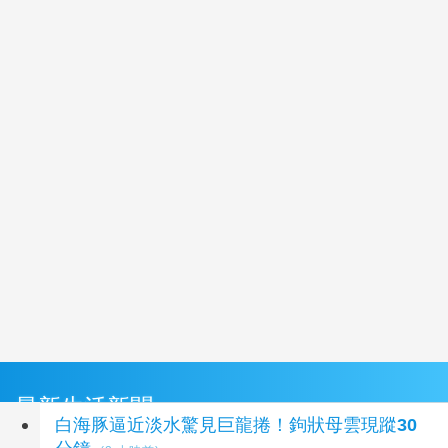
最新生活新聞
白海豚逼近淡水驚見巨龍捲！鉤狀母雲現蹤30