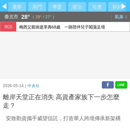
最新
熱門
專題
政治
社會
財經
28°
臺北市
氣象
(
29°
/
27°
)
快訊
梅西父親病逝享壽68歲 一路陪伴兒子闖蕩足壇
2026-05-14 |
中央社
離岸天堂正在消失 高資產家族下一步怎麼
走？
安致勤資攜手威望信託，打造華人跨境傳承新架構