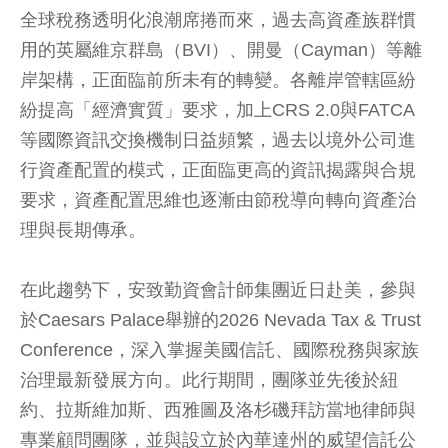
全球稅務透明化浪潮席捲而來，過去高資產族群慣
用的英屬維京群島（BVI）、開曼（Cayman）等離
岸架構，正面臨前所未有的轉變。各離岸管轄區紛
紛提高「經濟實質」要求，加上CRS 2.0與FATCA
等國際資訊交換機制日益頻繁，過去以境外公司進
行資產配置的模式，正面臨更高的資訊揭露與合規
要求，資產配置思維也逐漸由節稅導向轉向資產治
理與長期傳承。
在此趨勢下，安致勤資會計師集團近日赴美，參與
於Caesars Palace舉辦的2026 Nevada Tax & Trust
Conference，深入掌握美國信託、國際稅務與家族
治理最新發展方向。此行期間，團隊並先後於紐
約、拉斯維加斯、西雅圖及洛杉磯拜訪當地律師與
專業顧問團隊，並與設立於內華達州的威望信託公