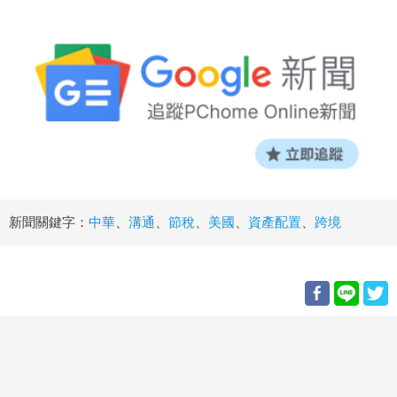
新聞關鍵字：
中華
、
溝通
、
節稅
、
美國
、
資產配置
、
跨境