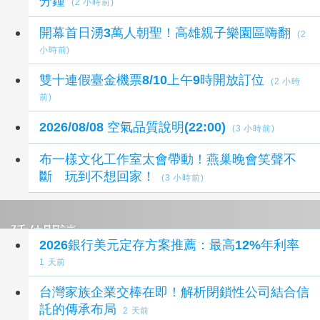
分鐘
(2 小時前)
開幕首日湧3萬人朝聖！高雄親子樂園區嗨翻
(2
小時前)
雙十連假臺金機票8/10上午9時開放訂位
(2 小時
前)
2026/08/08 空氣品質說明(22:00)
(3 小時前)
布一樣文化工作室太會帶動！燕巢晚會笑聲不
斷 玩到不想回家！
(3 小時前)
延伸閱讀
2026銀行美元定存方案推薦：最高12%年利率
1 天前
台灣家族企業交棒在即！解析閉鎖性公司結合信
託的傳承布局
2 天前