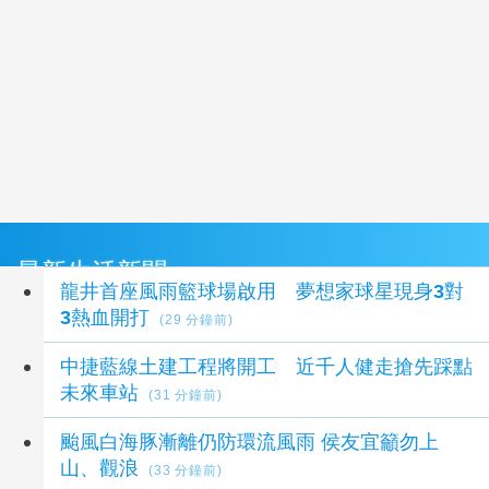
最新生活新聞
龍井首座風雨籃球場啟用 夢想家球星現身3對
3熱血開打
(29 分鐘前)
中捷藍線土建工程將開工 近千人健走搶先踩點
未來車站
(31 分鐘前)
颱風白海豚漸離仍防環流風雨 侯友宜籲勿上
山、觀浪
(33 分鐘前)