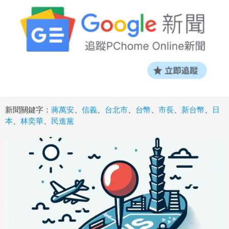
新聞關鍵字：
蔣萬安
、
信義
、
台北市
、
台幣
、
市長
、
新台幣
、
日
本
、
林奕華
、
民進黨