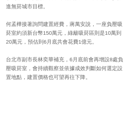
進無菸城市目標。
何孟樺接著詢問建置經費，蔣萬安說，一座負壓吸
菸室約須新台幣150萬元，綠籬吸菸區則是10萬到
20萬元，預估到6月底共會花費1億元。
台北市副市長林奕華補充，6月底前會再增設8處負
壓吸菸室，會持續觀察並依據成效判斷如何選定設
置地點，建置價格也可望再往下降。