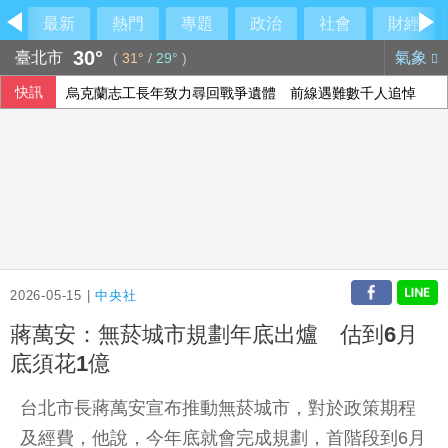
最新
熱門
專題
政治
社會
財經
30°
臺北市
氣象
(
31°
/
29°
)
快訊
烏克蘭志工長年致力尋回戰爭遺體 前線遇難數千人追悼
悍將4新人將前往二軍 狀元陳柏凱仍待球團公布
瑪帝斯來台已5度因雨延賽 悍將隊友封「雨男」
裴倫德：IPAC拒反中標籤 各國議會逐漸認清中共樣貌
2026-05-15 |
中央社
蔣萬安：無菸城市規劃年底出爐 估到6月
底須花1億
台北市長蔣萬安宣布推動無菸城市，對於政策期程
及經費，他說，今年底就會完成規劃，首階段到6月