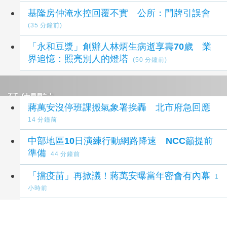
基隆房仲淹水控回覆不實 公所：門牌引誤會
(35 分鐘前)
「永和豆漿」創辦人林炳生病逝享壽70歲 業
界追憶：照亮別人的燈塔
(50 分鐘前)
延伸閱讀
蔣萬安沒停班課搬氣象署挨轟 北市府急回應
14 分鐘前
中部地區10日演練行動網路降速 NCC籲提前
準備
44 分鐘前
「擋疫苗」再掀議！蔣萬安曝當年密會有內幕
1
小時前
慈濟購疫苗遭詐陳沂譏政府「洗記憶」 呱吉反
嗆：這個人最垃圾
1 小時前