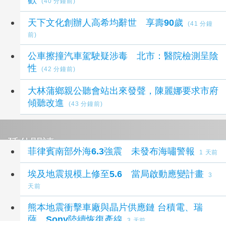
(40 分鐘前)
天下文化創辦人高希均辭世 享壽90歲
(41 分鐘
前)
公車擦撞汽車駕駛疑涉毒 北市：醫院檢測呈陰
性
(42 分鐘前)
大林蒲鄉親公聽會站出來發聲，陳麗娜要求市府
傾聽改進
(43 分鐘前)
延伸閱讀
菲律賓南部外海6.3強震 未發布海嘯警報
1 天前
埃及地震規模上修至5.6 當局啟動應變計畫
3
天前
熊本地震衝擊車廠與晶片供應鏈 台積電、瑞
薩、Sony陸續恢復產線
3 天前