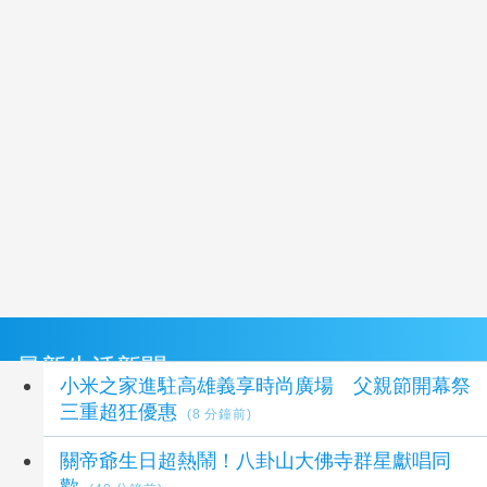
最新生活新聞
小米之家進駐高雄義享時尚廣場 父親節開幕祭
三重超狂優惠
(8 分鐘前)
關帝爺生日超熱鬧！八卦山大佛寺群星獻唱同
歡