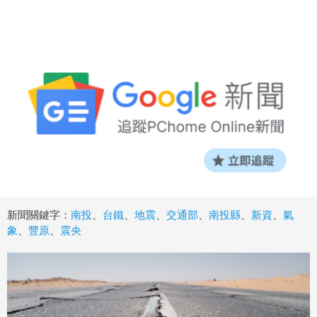
新聞關鍵字：
南投
、
台鐵
、
地震
、
交通部
、
南投縣
、
新資
、
氣
象
、
豐原
、
震央