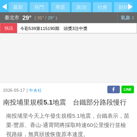
最新
熱門
專題
政治
社會
財經
29°
臺北市
氣象
(
31°
/
28°
)
快訊
今彩539第115190期 頭獎3注中獎
國銀個人放款旺 6月大增2575億寫史上單月新高
高希均90歲辭世 夥伴王力行給員工公開信、朱立倫也發文悼
軟銀首季淨利優於預期 投資英特爾獲豐厚回報
2026-05-17 |
中央社
南投埔里規模5.1地震 台鐵部分路段慢行
南投埔里今天上午發生規模5.1地震，台鐵表示，苗
栗-豐原、香山-通霄間將採取時速60公里慢行並檢
視路線，無異狀後恢復原本速度。