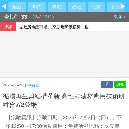
最新
熱門
專題
政治
社會
財經
33°
臺北市
氣象
(
34°
/
31°
)
快訊
提振房地產市場 北京新規降低購房門檻
首亮相出包！國產無人機尾翼鬆脫 軍方認了
「台灣從來不是一個國家」 鄭麗文轟民進黨稱已獨立：根本
重慶山崩事故 帶出「網格員」中國基層治理機制
2026-05-20 |
中央社
循環再生與結構革新 高性能建材應用技術研
討會7/2登場
【活動資訊】活動日期：2026年7月2日（四），下
午12:50－17:00活動費用：免費活動地點：國立臺