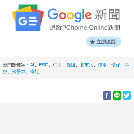
新聞關鍵字：
AI
、
ESG
、
中工
、
低碳
、
北市大
、
淨零
、
環保
、
科
技
、
競爭力
、
綠能