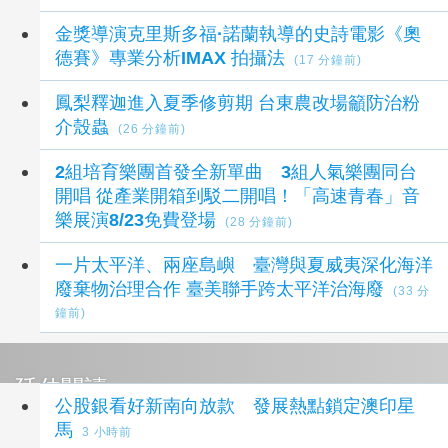
金獎導演克里斯多福·諾蘭執導的史詩電影《奧
德賽》專業分析IMAX 拍攝法
(17 分鐘前)
鳳梨釋迦進入夏季修剪期 台東農改場籲防治粉
介殼蟲
(26 分鐘前)
2組培育樂團首發全新單曲 3組人氣樂團同台
開唱 從產業開箱到駁二開唱！「高速青春」音
樂展演8/23免費登場
(28 分鐘前)
一片太平洋、兩座島嶼 臺灣與夏威夷深化海洋
廢棄物治理合作 臺美聯手跨太平洋治海廢
(33 分
鐘前)
延伸閱讀
公股銀看好新南向放款 發展熱點鎖定澳印星
馬
3 小時前