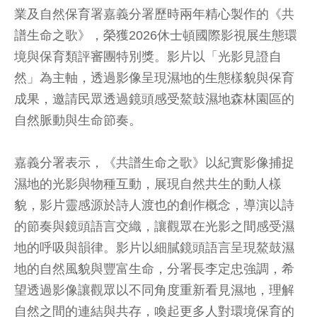
業及自然保育署嘉義分署歷時兩年精心製作的《共
譜生命之歌》，榮獲2026休士頓國際影視展生態環
境與保育類評審團特別獎。影片以「光影見證自
然」為主軸，透過影像呈現濕地的生態樣貌與保育
成果，邀請民眾透過鏡頭感受鰲鼓濕地森林園區的
自然脈動與生命節奏。
嘉義分署表示，《共譜生命之歌》以紀實影像捕捉
濕地的光影與物種互動，展現自然共生的動人樣
貌，影片靈感源於詩人渡也的創作概念，導演以詩
的節奏與鏡頭語言交織，讓觀眾在光影之間感受濕
地的呼吸與韻律。影片以細膩鏡頭語言呈現鰲鼓濕
地的自然風貌與豐富生命，分署長李定忠強調，希
望透過影像讓觀眾以不同角度重新看見濕地，理解
自然之間的連結與共存，喚起更多人對環境保育的