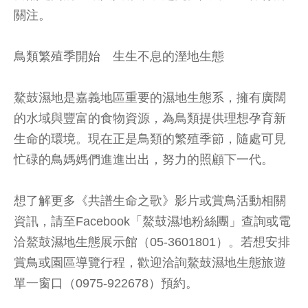
關注。
鳥類繁殖季開始 生生不息的溼地生態
鰲鼓濕地是嘉義地區重要的濕地生態系，擁有廣闊
的水域與豐富的食物資源，為鳥類提供理想孕育新
生命的環境。現在正是鳥類的繁殖季節，隨處可見
忙碌的鳥媽媽們進進出出，努力的照顧下一代。
想了解更多《共譜生命之歌》影片或賞鳥活動相關
資訊，請至Facebook「鰲鼓濕地粉絲團」查詢或電
洽鰲鼓濕地生態展示館（05-3601801）。若想安排
賞鳥或園區導覽行程，歡迎洽詢鰲鼓濕地生態旅遊
單一窗口（0975-922678）預約。