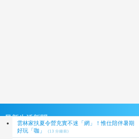
最新生活新聞
雲林家扶夏令營充實不迷「網」！惟仕陪伴暑期
好玩「咖」
(13 分鐘前)