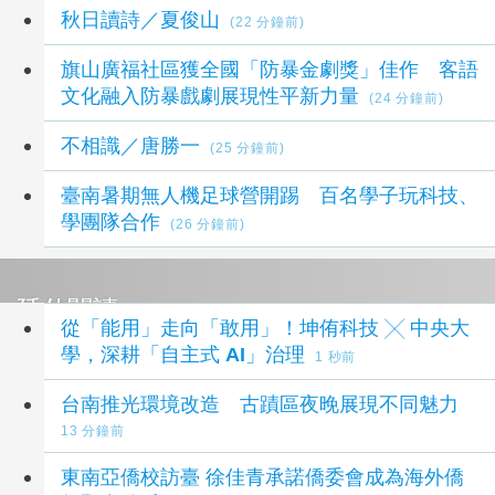
秋日讀詩／夏俊山
(22 分鐘前)
旗山廣福社區獲全國「防暴金劇獎」佳作 客語
文化融入防暴戲劇展現性平新力量
(24 分鐘前)
不相識／唐勝一
(25 分鐘前)
臺南暑期無人機足球營開踢 百名學子玩科技、
學團隊合作
(26 分鐘前)
延伸閱讀
從「能用」走向「敢用」！坤侑科技 ╳ 中央大
學，深耕「自主式 AI」治理
1 秒前
台南推光環境改造 古蹟區夜晚展現不同魅力
13 分鐘前
東南亞僑校訪臺 徐佳青承諾僑委會成為海外僑