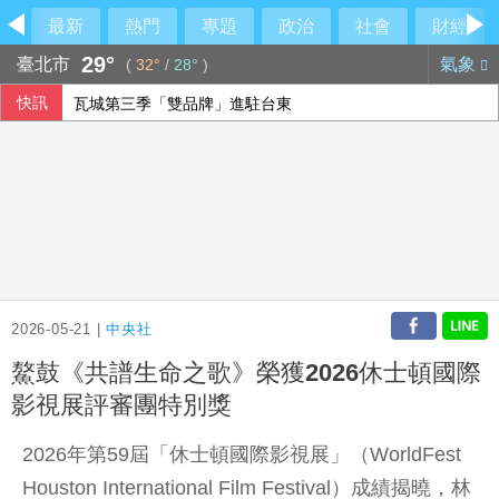
最新
熱門
專題
政治
社會
財經
29°
臺北市
氣象
(
32°
/
28°
)
快訊
瓦城第三季「雙品牌」進駐台東
美升息預期降溫 新台幣量縮升值收32.231元
調查揭新住民防詐風險 45%曾遇詐騙
重電四雄7月營收攀同期高峰 AIDC應用拉貨助攻
2026-05-21 |
中央社
鰲鼓《共譜生命之歌》榮獲2026休士頓國際
影視展評審團特別獎
2026年第59屆「休士頓國際影視展」（WorldFest
Houston International Film Festival）成績揭曉，林