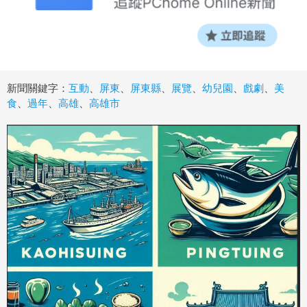
新聞關鍵字：
互動
、
屏東
、
屏東縣
、
展覽
、
幼兒園
、
戲劇
、
美
食
、
過年
、
高雄
、
高雄市