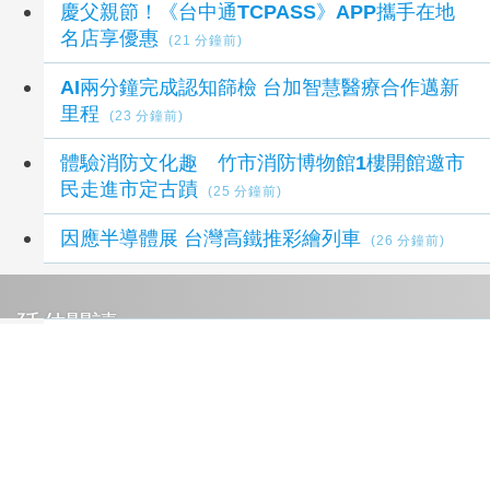
慶父親節！《台中通TCPASS》APP攜手在地
名店享優惠
(21 分鐘前)
AI兩分鐘完成認知篩檢 台加智慧醫療合作邁新
里程
(23 分鐘前)
體驗消防文化趣 竹市消防博物館1樓開館邀市
民走進市定古蹟
(25 分鐘前)
因應半導體展 台灣高鐵推彩繪列車
(26 分鐘前)
延伸閱讀
慶父親節！《台中通TCPASS》APP攜手在地
名店享優惠
21 分鐘前
父親節追星 台東最美星空音樂會成功場8/8晚
登場
31 分鐘前