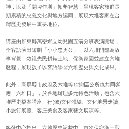
神，以及「開埤作圳」拓墾智慧，呈現客家族群長
期累積的忠義文化與地方認同，展現六堆客家在台
灣歷史發展中重要地位。
講座由屏東縣萬巒鄉立幼兒園五溝分班表演開場，
全客語演出短劇「小小忠勇公」，以六堆開墾為故
事背景，敘說先民耕耘土地、保衛家園並建立六堆
歷程，展現孩子以客語學習六堆歷史與文化成果。
此外，高屏縣市政府及六堆等12鄉區公所也共同響
應「六堆日」，於各地辦理多元特色活動，包含六
堆歷史檔案講座、行(燎)文化體驗、文化地景走讀、
小旅行展覽、客庄美食及客家藝文展演等。
客發中心指出，六堆歷史記載中，首次保鄉衛土戰