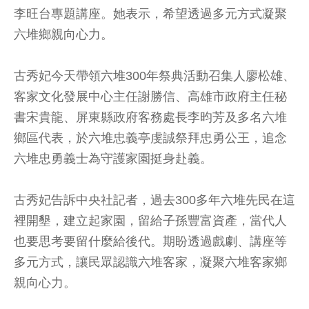
李旺台專題講座。她表示，希望透過多元方式凝聚
六堆鄉親向心力。
古秀妃今天帶領六堆300年祭典活動召集人廖松雄、
客家文化發展中心主任謝勝信、高雄市政府主任秘
書宋貴龍、屏東縣政府客務處長李昀芳及多名六堆
鄉區代表，於六堆忠義亭虔誠祭拜忠勇公王，追念
六堆忠勇義士為守護家園挺身赴義。
古秀妃告訴中央社記者，過去300多年六堆先民在這
裡開墾，建立起家園，留給子孫豐富資產，當代人
也要思考要留什麼給後代。期盼透過戲劇、講座等
多元方式，讓民眾認識六堆客家，凝聚六堆客家鄉
親向心力。