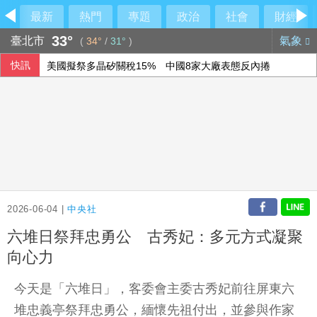
最新
熱門
專題
政治
社會
財經
33°
臺北市
氣象
(
34°
/
31°
)
快訊
美國擬祭多晶矽關稅15% 中國8家大廠表態反內捲
農水署活動喊「黃世杰凍蒜」 他舉報賄選
尼泊爾政府傳在中國壓力下取消國際藏學研討會
南港LaLaport裝潢鷹架倒塌疑砸人 北市府派員了解
2026-06-04 |
中央社
六堆日祭拜忠勇公 古秀妃：多元方式凝聚
向心力
今天是「六堆日」，客委會主委古秀妃前往屏東六
堆忠義亭祭拜忠勇公，緬懷先祖付出，並參與作家