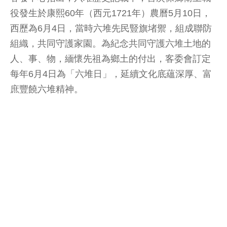
役發生於康熙60年（西元1721年）農曆5月10日，
西歷為6月4日，當時六堆先民豎旗堵禦，組成聯防
組織，共同守護家園。為紀念共同守護六堆土地的
人、事、物，緬懷先祖為鄉土的付出，客委會訂定
每年6月4日為「六堆日」，延續文化底蘊深厚、富
庶豐饒六堆精神。