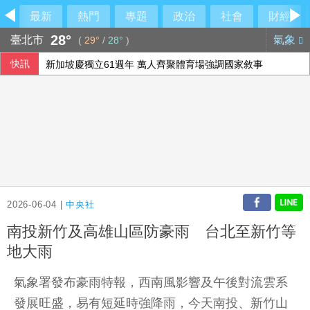
最新
熱門
專題
政治
社會
財經
28°
臺北市
氣象
(
29°
/
28°
)
快訊
新加坡慶獨立61週年 萬人齊聚體育場強調國家敘事
陸勤部回應榴彈掉落：繫固帶快解鎖鬆脫、未裝引信藥包
革命衛隊要求美國滿足伊朗條件 否則不開放荷莫茲海峽
孩子未來有沒有競爭力？父母最該做的是這件事
2026-06-04 |
中央社
南投新竹及高雄山區防豪雨 台北至新竹等
地大雨
氣象署發布豪雨特報，西南風影響及午後對流雲系
發展旺盛，易有短延時強降雨，今天南投、新竹山