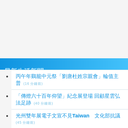
最新生活新聞
丙午年鷄籠中元祭「劉唐杜姓宗親會」輪值主
普
(16 分鐘前)
「傳燈六十百年仰望」紀念展登場 回顧星雲弘
法足跡
(40 分鐘前)
光州雙年展電子文宣不見Taiwan 文化部抗議
(45 分鐘前)