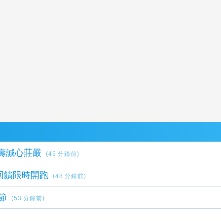
祝壽誠心莊嚴
(45 分鐘前)
回饋限時開跑
(48 分鐘前)
節
(53 分鐘前)