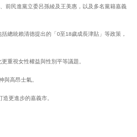
晏榕、前民進黨立委呂孫綾及王美惠，以及多名黨籍嘉義
括總統賴清德提出的「0至18歲成長津貼」等政策，
此更重視女性權益與性別平等議題。
神與高昂士氣。
打造更進步的嘉義市。