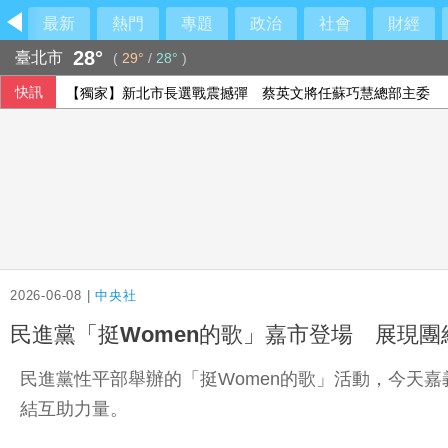
最新
熱門
專題
政治
社會
財經
28°
臺北市
(
29°
/
28°
)
快訊
【獨家】新北市長選戰震撼彈 蔡英文將任蘇巧慧總部主委
藉採購BNT疫苗詐慈濟 幕後宗教團體夫婦接押禁見
漢光第2天 淡江大橋首度封橋設3防線阻敵直衝中樞
2026-06-08 |
中央社
民進黨「挺Women的歌」嘉市登場 展現團
民進黨性平部舉辦的「挺Women的歌」活動，今天
結互助力量。