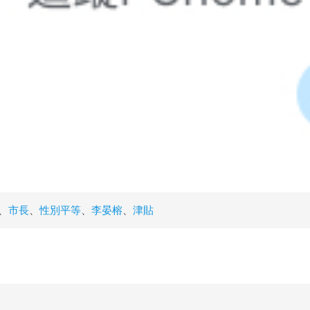
、
市長
、
性別平等
、
李晏榕
、
津貼