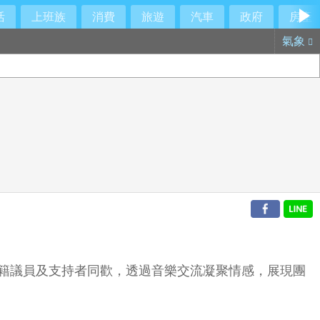
活
上班族
消費
旅遊
汽車
政府
房產
氣象
黨籍議員及支持者同歡，透過音樂交流凝聚情感，展現團