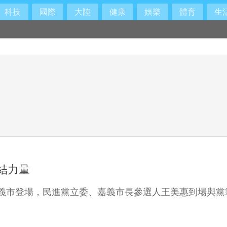
科技
國際
大陸
健康
娛樂
體育
生
結力量
嘉義市登場，民進黨立委、嘉義市長參選人王美惠到場與