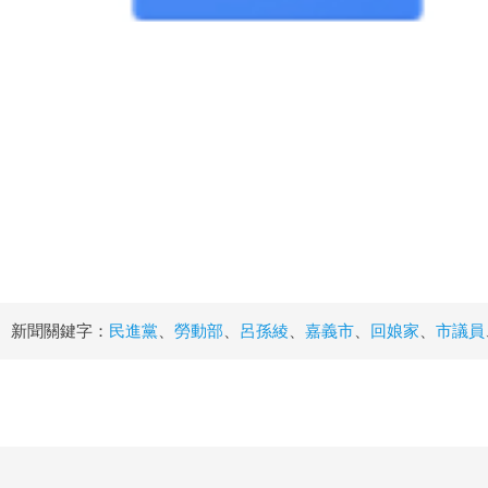
新聞關鍵字：
民進黨
、
勞動部
、
呂孫綾
、
嘉義市
、
回娘家
、
市議員