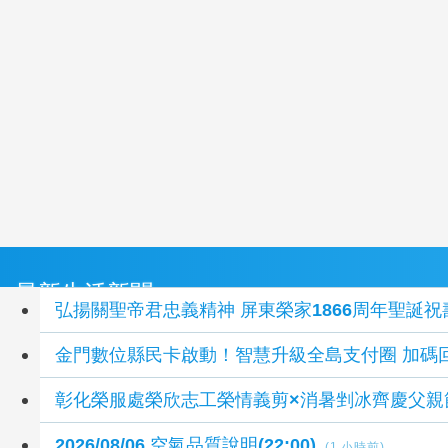
最新生活新聞
弘揚關聖帝君忠義精神 屏東榮家1866周年聖誕
金門數位縣民卡啟動！智慧升級全島支付圈 加碼
彰化榮服處榮欣志工榮情義剪×消暑剉冰齊慶父親
2026/08/06 空氣品質說明(22:00)
(1 小時前)