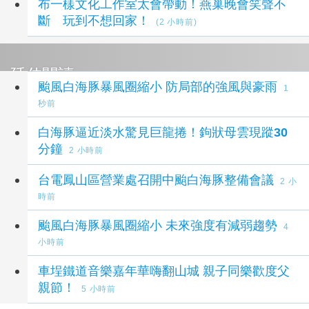
布一樣文化工作室太會帶動！燕巢晚會笑聲不
斷 玩到不想回家！
(2 小時前)
延伸閱讀
颱風白海豚暴風圈縮小 防局部的強風與豪雨
1
秒前
白海豚逼近淡水驚見巨龍捲！鉤狀母雲現蹤30
分鐘
2 小時前
台電鳳山區營業處召開中颱白海豚整備會議
2 小
時前
颱風白海豚暴風圈縮小 未來強度有減弱趨勢
4
小時前
車埕鐵道音樂嘉年華嗨翻山城 親子同樂歡度父
親節！
5 小時前