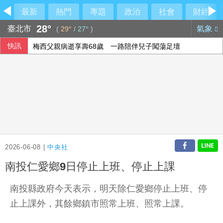
最新
熱門
專題
政治
社會
財經
28°
臺北市
氣象
(
29°
/
27°
)
快訊
梅西父親病逝享壽68歲 一路陪伴兒子闖蕩足壇
2026-06-08 |
中央社
南投仁愛鄉9日停止上班、停止上課
南投縣政府今天表示，明天除仁愛鄉停止上班、停
止上課外，其餘鄉鎮市照常上班、照常上課。