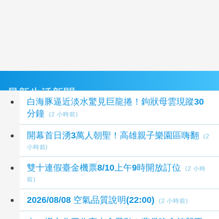
最新生活新聞
白海豚逼近淡水驚見巨龍捲！鉤狀母雲現蹤30
分鐘
(2 小時前)
開幕首日湧3萬人朝聖！高雄親子樂園區嗨翻
(2
小時前)
雙十連假臺金機票8/10上午9時開放訂位
(2 小時
前)
2026/08/08 空氣品質說明(22:00)
(2 小時前)