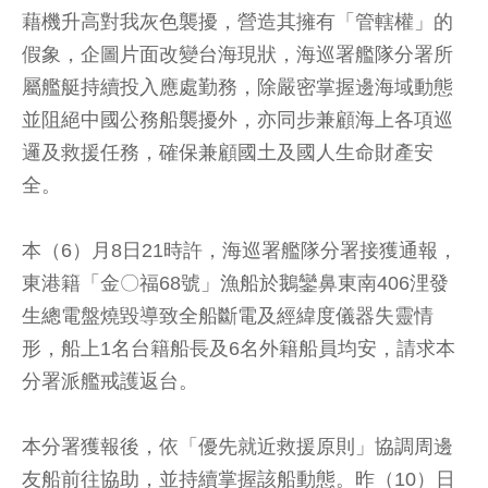
藉機升高對我灰色襲擾，營造其擁有「管轄權」的
假象，企圖片面改變台海現狀，海巡署艦隊分署所
屬艦艇持續投入應處勤務，除嚴密掌握邊海域動態
並阻絕中國公務船襲擾外，亦同步兼顧海上各項巡
邏及救援任務，確保兼顧國土及國人生命財產安
全。
本（6）月8日21時許，海巡署艦隊分署接獲通報，
東港籍「金〇福68號」漁船於鵝鑾鼻東南406浬發
生總電盤燒毀導致全船斷電及經緯度儀器失靈情
形，船上1名台籍船長及6名外籍船員均安，請求本
分署派艦戒護返台。
本分署獲報後，依「優先就近救援原則」協調周邊
友船前往協助，並持續掌握該船動態。昨（10）日