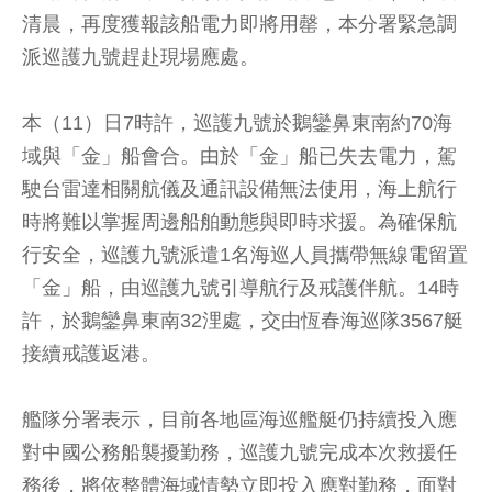
清晨，再度獲報該船電力即將用罄，本分署緊急調
派巡護九號趕赴現場應處。
本（11）日7時許，巡護九號於鵝鑾鼻東南約70海
域與「金」船會合。由於「金」船已失去電力，駕
駛台雷達相關航儀及通訊設備無法使用，海上航行
時將難以掌握周邊船舶動態與即時求援。為確保航
行安全，巡護九號派遣1名海巡人員攜帶無線電留置
「金」船，由巡護九號引導航行及戒護伴航。14時
許，於鵝鑾鼻東南32浬處，交由恆春海巡隊3567艇
接續戒護返港。
艦隊分署表示，目前各地區海巡艦艇仍持續投入應
對中國公務船襲擾勤務，巡護九號完成本次救援任
務後，將依整體海域情勢立即投入應對勤務，面對