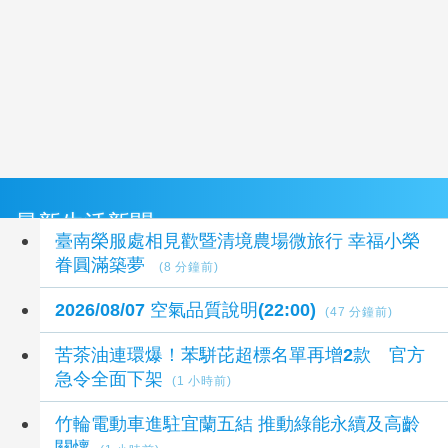
最新生活新聞
臺南榮服處相見歡暨清境農場微旅行 幸福小榮
眷圓滿築夢
(8 分鐘前)
2026/08/07 空氣品質說明(22:00)
(47 分鐘前)
苦茶油連環爆！苯駢芘超標名單再增2款 官方
急令全面下架
(1 小時前)
竹輪電動車進駐宜蘭五結 推動綠能永續及高齡
關懷