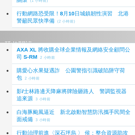
(1 小時前)
行動網路恐受限！8月10日城鎮韌性演習 北港
警籲民眾快準備
(2 小時前)
延伸閱讀
AXA XL 將收購全球企業情報及網絡安全顧問公
司 S-RM
2 小時前
購愛心水果疑遇詐 公園警指引識破陷阱守荷
包
2 小時前
影/士林路邊天降麻將牌險砸路人 警調監視器
追來源
3 小時前
白海豚颱風逼近 新北啟動智慧防汛攜手民間全
面戒備
3 小時前
行動治理前進〈深石坪烏 〉 侯：整合資源助攻