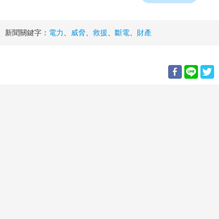
新聞關鍵字：
電力
、
威脅
、
救援
、
斷電
、
財產