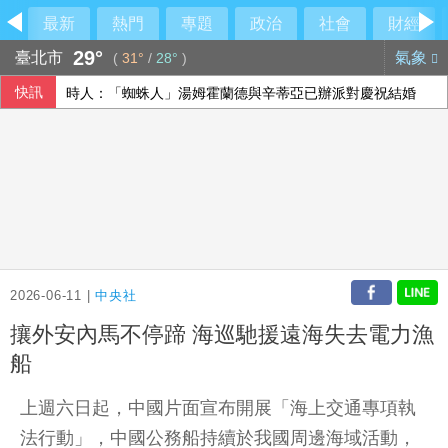
最新
熱門
專題
政治
社會
財經
29°
臺北市
氣象
(
31°
/
28°
)
快訊
時人：「蜘蛛人」湯姆霍蘭德與辛蒂亞已辦派對慶祝結婚
【中市長民調】江啟臣38.2%領先何欣純14.1% 各年齡層
林岳平執教400勝達陣 布雷克讚獲球員愛戴
隊友罕見給援護 布雷克：告訴自己不要搞砸
2026-06-11 |
中央社
攘外安內馬不停蹄 海巡馳援遠海失去電力漁
船
上週六日起，中國片面宣布開展「海上交通專項執
法行動」，中國公務船持續於我國周邊海域活動，